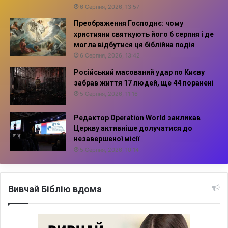
6 Серпня, 2026, 13:57
Преображення Господнє: чому
християни святкують його 6 серпня і де
могла відбутися ця біблійна подія
6 Серпня, 2026, 13:42
Російський масований удар по Києву
забрав життя 17 людей, ще 44 поранені
5 Серпня, 2026, 11:16
Редактор Operation World закликав
Церкву активніше долучатися до
незавершеної місії
5 Серпня, 2026, 10:14
Вивчай Біблію вдома