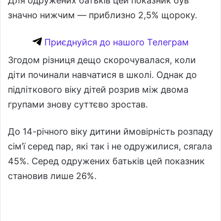
Для одружених батьків цей показник був
значно нижчим — приблизно 2,5% щороку.
Приєднуйся до нашого Телеграм
Згодом різниця дещо скорочувалася, коли
діти починали навчатися в школі. Однак до
підліткового віку дітей розрив між двома
групами знову суттєво зростав.
До 14-річного віку дитини ймовірність розпаду
сім’ї серед пар, які так і не одружилися, сягала
45%. Серед одружених батьків цей показник
становив лише 26%.