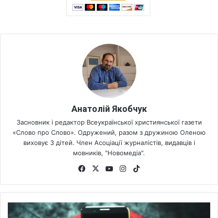
Анатолій Якобчук
Засновник і редактор Всеукраїнської християнської газети
«Слово про Слово». Одружений, разом з дружиною Оленою
виховує 3 дітей. Член Асоціації журналістів, видавців і
мовників, "Новомедіа".
Fa
X
Yo
Ins
Tik
ce
uT
tag
To
bo
ub
ra
k
ok
e
m
У
Б