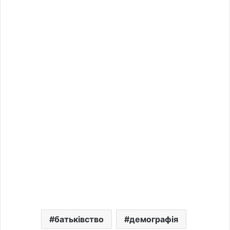
батьківство
демографія