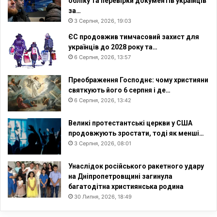
обліку та перевірки документів українців
за…
3 Серпня, 2026, 19:03
ЄС продовжив тимчасовий захист для
українців до 2028 року та…
6 Серпня, 2026, 13:57
Преображення Господнє: чому християни
святкують його 6 серпня і де…
6 Серпня, 2026, 13:42
Великі протестантські церкви у США
продовжують зростати, тоді як менші…
3 Серпня, 2026, 08:01
Унаслідок російського ракетного удару
на Дніпропетровщині загинула
багатодітна християнська родина
30 Липня, 2026, 18:49