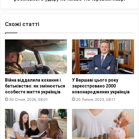
е
а
р
к
е
л
Схожі статті
ж
и
і
к
д
а
л
в
я
м
д
о
і
л
т
и
е
т
Війна віддалила кохання і
У Варшаві цього року
й
и
батьківство: як змінюється
зареєстровано 2000
д
с
особисте життя українців
новонароджених українців
о
я
30 Січня, 2026, 08:01
20 Липня, 2023, 08:11
1
з
6
а
р
м
о
и
к
р
і
п