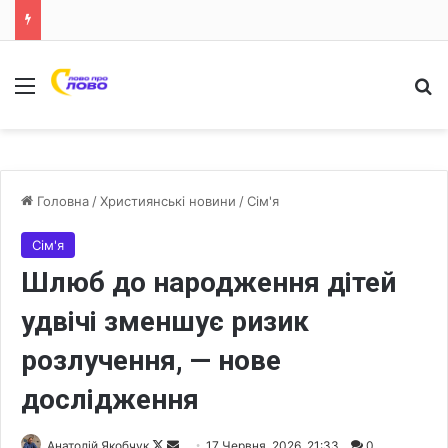
Меню
Ш
Головна
/
Християнські новини
/
Сім'я
Сім'я
Шлюб до народження дітей
удвічі зменшує ризик
розлучення, — нове
дослідження
Анатолій Якобчук
F
S
17 Червня, 2026, 21:33
0