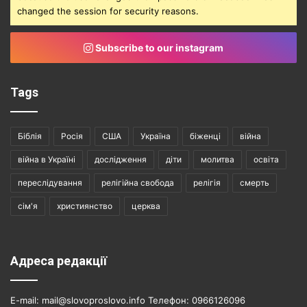
changed the session for security reasons.
Subscribe to our instagram
Tags
Біблія
Росія
США
Україна
біженці
війна
війна в Україні
дослідження
діти
молитва
освіта
переслідування
релігійна свобода
релігія
смерть
сім'я
християнство
церква
Адреса редакції
E-mail: mail@slovoproslovo.info Телефон: 0966126096