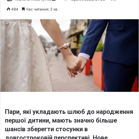
o
e
484
Час читання: 2 хв.
l
n
l
d
o
a
w
n
o
e
n
m
X
a
i
l
Пари, які укладають шлюб до народження
першої дитини, мають значно більше
шансів зберегти стосунки в
довгостроковій перспективі. Нове