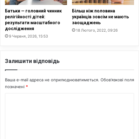
в
і
:
с
Батьки — головний чинник
Більш ніж половина
у
л
релігійності дітей:
українців зовсім не мають
р
я
результати масштабного
заощаджень
я
р
дослідження
18 Лютого, 2022, 09:26
д
о
9 Червня, 2026, 15:53
о
с
г
і
о
й
Залишити відповідь
л
с
о
ь
с
к
Ваша e-mail адреса не оприлюднюватиметься.
Обов’язкові поля
и
о
в
позначені
*
г
м
о
К
а
у
с
д
о
ш
а
м
т
р
а
е
у
б
п
н
н