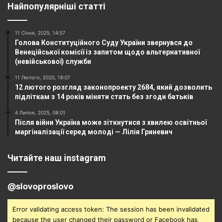
Найпопулярніші статті
11 Січня, 2025, 14:57
Голова Конституційного Суду України звернувся до
Венеційської комісії із запитом щодо альтернативної
(невійськової) служби
11 Лютого, 2020, 19:07
12 лютого розгляд законопроекту 2684, який дозволить
підліткам з 14 років міняти стать без згоди батьків
4 Липня, 2025, 08:01
Після війни Україна може зіткнутися з хвилею освітньої
маргіналізації серед молоді — Лілія Гриневич
Читайте наш instagram
@slovoproslovo
Error validating access token: The session has been invalidated
because the user changed their password or Facebook has