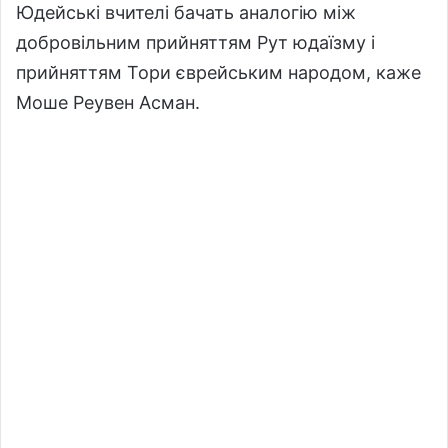
Юдейські вчителі бачать аналогію між
добровільним прийняттям Рут юдаїзму і
прийняттям Тори єврейським народом, каже
Моше Реувен Асман.