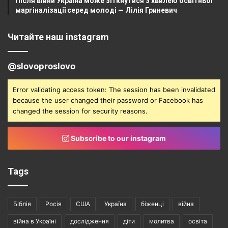
Після війни Україна може зіткнутися з хвилею освітньої
маргіналізації серед молоді — Лілія Гриневич
Читайте наш instagram
@slovoproslovo
Error validating access token: The session has been invalidated
because the user changed their password or Facebook has
changed the session for security reasons.
Subscribe to our instagram
Tags
Біблія
Росія
США
Україна
біженці
війна
війна в Україні
дослідження
діти
молитва
освіта