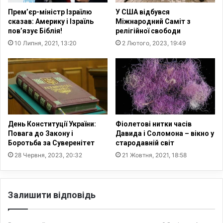
а
и
Прем’єр-міністр Ізраїлю
У США відбувся
ї
щ
сказав: Америку і Ізраїль
Міжнародний Саміт з
н
и
пов’язує Біблія!
релігійної свободи
и
л
10 Липня, 2021, 13:20
2 Лютого, 2023, 19:49
п
и
о
а
с
б
т
о
р
п
а
о
ж
ш
д
к
День Конституції України:
Фіолетові нитки часів
а
о
Повага до Закону і
Давида і Соломона – вікно у
л
д
Боротьба за Суверенітет
стародавній світ
и
и
28 Червня, 2023, 20:32
21 Жовтня, 2021, 18:58
п
л
о
и
н
4
а
Залишити відповідь
3
д
к
7
у