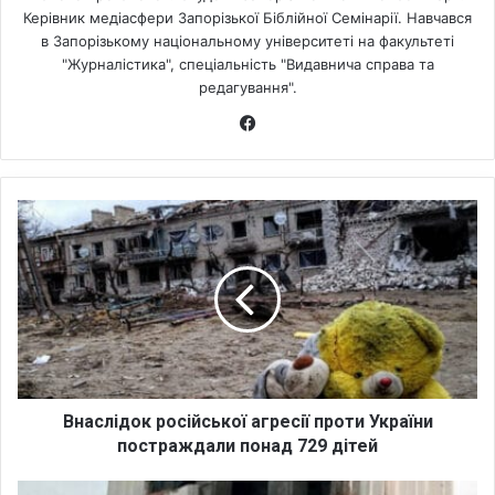
Керівник медіасфери Запорізької Біблійної Семінарії. Навчався
в Запорізькому національному університеті на факультеті
"Журналістика", спеціальність "Видавнича справа та
редагування".
Fa
ce
bo
ok
В
н
а
с
л
і
д
о
к
р
Внаслідок російської агресії проти України
о
постраждали понад 729 дітей
с
і
Р