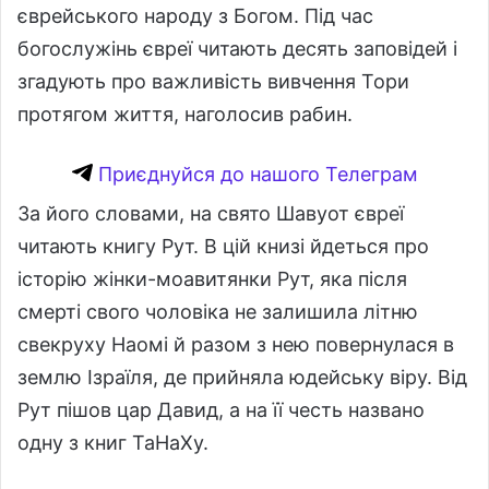
єврейського народу з Богом. Під час
богослужінь євреї читають десять заповідей і
згадують про важливість вивчення Тори
протягом життя, наголосив рабин.
Приєднуйся до нашого Телеграм
За його словами, на свято Шавуот євреї
читають книгу Рут. В цій книзі йдеться про
історію жінки-моавитянки Рут, яка після
смерті свого чоловіка не залишила літню
свекруху Наомі й разом з нею повернулася в
землю Ізраїля, де прийняла юдейську віру. Від
Рут пішов цар Давид, а на її честь названо
одну з книг ТаНаХу.