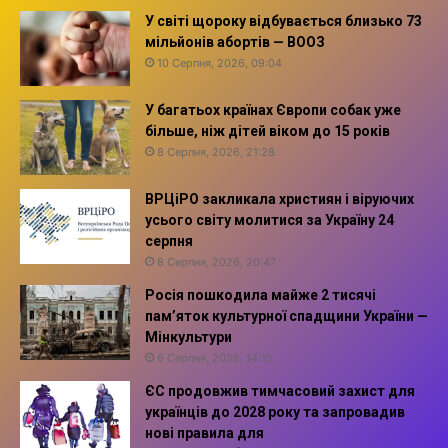
У світі щороку відбувається близько 73
мільйонів абортів — ВООЗ
10 Серпня, 2026, 09:04
У багатьох країнах Європи собак уже
більше, ніж дітей віком до 15 років
8 Серпня, 2026, 21:28
ВРЦіРО закликала християн і віруючих
усього світу молитися за Україну 24
серпня
8 Серпня, 2026, 20:47
Росія пошкодила майже 2 тисячі
пам’яток культурної спадщини України —
Мінкультури
6 Серпня, 2026, 14:10
ЄС продовжив тимчасовий захист для
українців до 2028 року та запровадив
нові правила для