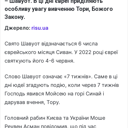
– Шавуот. В ці дні євреї приділяють
особливу увагу вивченню Тори, Божого
Закону.
Джерело:
risu.ua
Свято Шавуот відзначається 6 числа
єврейського місяця Сиван. У 2022 році євреї
святкують його 4-6 червня.
Слово Шавуот означає «7 тижнів». Саме в ці
дні юдеї згадують подію, коли через 7 тижнів
Господь явився Мойсею на горі Синай і
дарував вчення, Тору.
Головний рабин Києва та України Моше
Реувен Асман повідомив, що під час