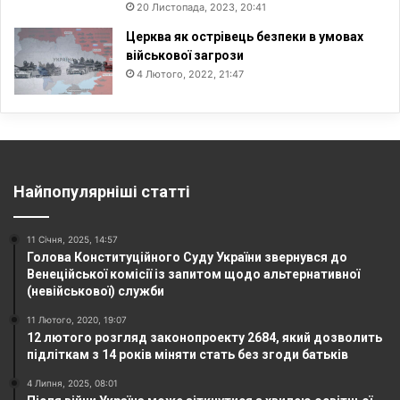
20 Листопада, 2023, 20:41
Церква як острівець безпеки в умовах
військової загрози
4 Лютого, 2022, 21:47
Найпопулярніші статті
11 Січня, 2025, 14:57
Голова Конституційного Суду України звернувся до
Венеційської комісії із запитом щодо альтернативної
(невійськової) служби
11 Лютого, 2020, 19:07
12 лютого розгляд законопроекту 2684, який дозволить
підліткам з 14 років міняти стать без згоди батьків
4 Липня, 2025, 08:01