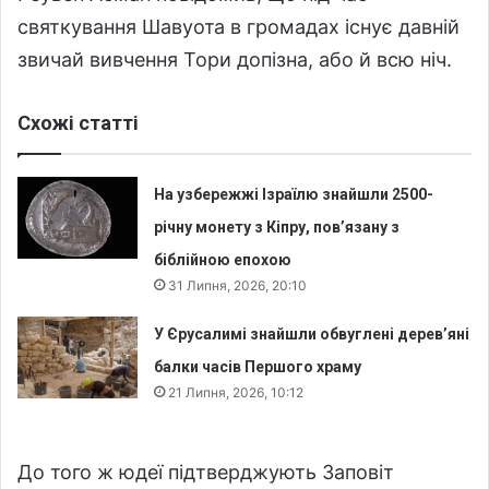
святкування Шавуота в громадах існує давній
звичай вивчення Тори допізна, або й всю ніч.
Схожі статті
На узбережжі Ізраїлю знайшли 2500-
річну монету з Кіпру, пов’язану з
біблійною епохою
31 Липня, 2026, 20:10
У Єрусалимі знайшли обвуглені дерев’яні
балки часів Першого храму
21 Липня, 2026, 10:12
До того ж юдеї підтверджують Заповіт