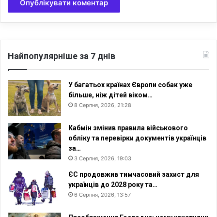
й
о
б
л
а
Найпопулярніше за 7 днів
с
т
і
У багатьох країнах Європи собак уже
більше, ніж дітей віком…
8 Серпня, 2026, 21:28
Кабмін змінив правила військового
обліку та перевірки документів українців
за…
3 Серпня, 2026, 19:03
ЄС продовжив тимчасовий захист для
українців до 2028 року та…
6 Серпня, 2026, 13:57