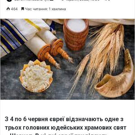
e
464
Час читання: 1 хвилина
n
d
a
n
e
m
a
i
l
З 4 по 6 червня євреї відзначають одне з
трьох головних юдейських храмових свят