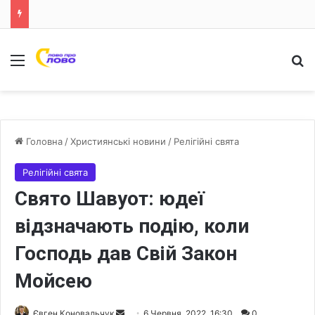
Меню
Ш
Головна
/
Християнські новини
/
Релігійні свята
Релігійні свята
Свято Шавуот: юдеї
відзначають подію, коли
Господь дав Свій Закон
Мойсею
Євген Коновальчук
S
6 Червня, 2022, 16:30
0