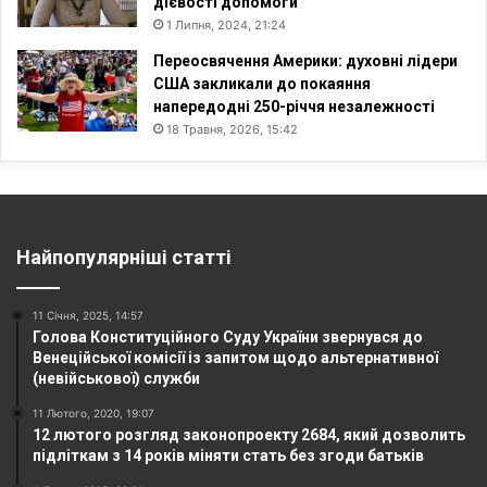
дієвості допомоги
1 Липня, 2024, 21:24
Переосвячення Америки: духовні лідери
США закликали до покаяння
напередодні 250-річчя незалежності
18 Травня, 2026, 15:42
Найпопулярніші статті
11 Січня, 2025, 14:57
Голова Конституційного Суду України звернувся до
Венеційської комісії із запитом щодо альтернативної
(невійськової) служби
11 Лютого, 2020, 19:07
12 лютого розгляд законопроекту 2684, який дозволить
підліткам з 14 років міняти стать без згоди батьків