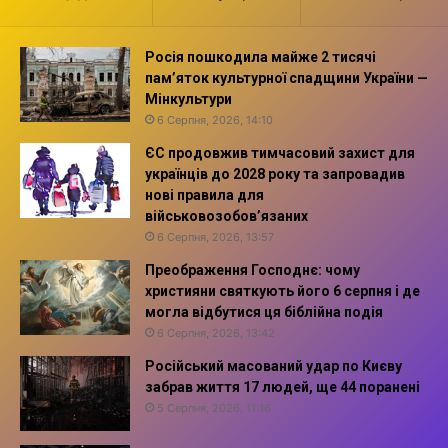
Росія пошкодила майже 2 тисячі
пам’яток культурної спадщини України —
Мінкультури
6 Серпня, 2026, 14:10
ЄС продовжив тимчасовий захист для
українців до 2028 року та запровадив
нові правила для
військовозобов’язаних
6 Серпня, 2026, 13:57
Преображення Господнє: чому
християни святкують його 6 серпня і де
могла відбутися ця біблійна подія
6 Серпня, 2026, 13:42
Російський масований удар по Києву
забрав життя 17 людей, ще 44 поранені
5 Серпня, 2026, 11:16