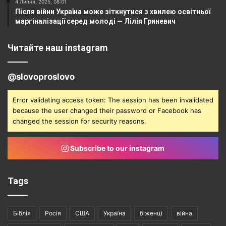
4 Липня, 2025, 08:01
Після війни Україна може зіткнутися з хвилею освітньої
маргіналізації серед молоді — Лілія Гриневич
Читайте наш instagram
@slovoproslovo
Error validating access token: The session has been invalidated
because the user changed their password or Facebook has
changed the session for security reasons.
Subscribe to our instagram
Tags
Біблія
Росія
США
Україна
біженці
війна