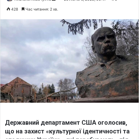
o
e
428
Час читання: 2 хв.
l
n
l
d
o
a
w
n
o
e
n
m
X
a
i
l
Державний департамент США оголосив,
що на захист «культурної ідентичності та