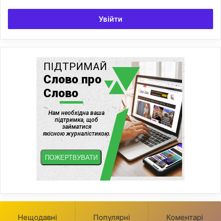
Увійти
Нещодавні
Популярні
Коментарі