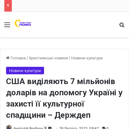
Меню
Ш
Головна
/
Християнські новини
/
Новини культури
Новини культури
США виділяють 7 мільйонів
доларів на допомогу Україні у
захисті її культурної
спадщини – Держдеп
Анатолій Якобчук
F
S
26 Лютого, 2023, 09:47
0