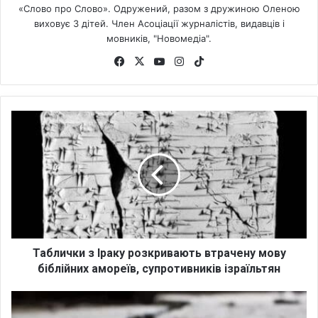
«Слово про Слово». Одружений, разом з дружиною Оленою
виховує 3 дітей. Член Асоціації журналістів, видавців і
мовників, "Новомедіа".
Fa
X
Yo
Ins
Tik
ce
uT
tag
To
bo
ub
ra
k
ok
e
m
Т
а
б
л
и
ч
к
и
з
І
Таблички з Іраку розкривають втрачену мову
р
біблійних амореїв, супротивників ізраїльтян
а
к
П
у
р