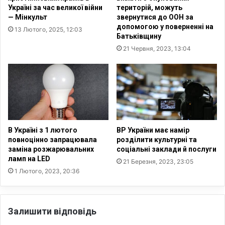
в
с
Україні за час великої війни
територій, можуть
у
і
— Мінкульт
звернутися до ООН за
б
в
допомогою у поверненні на
13 Лютого, 2025, 12:03
і
Батьківщину
б
21 Червня, 2023, 13:04
л
і
й
н
и
х
а
м
В Україні з 1 лютого
ВР України має намір
повноцінно запрацювала
розділити культурні та
о
заміна розжарювальних
соціальні заклади й послуги
р
ламп на LED
е
21 Березня, 2023, 23:05
1 Лютого, 2023, 20:36
ї
в
,
с
Залишити відповідь
у
п