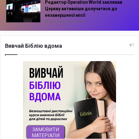
Редактор Operation World закликав
Церкву активніше долучатися до
незавершеної місії
5 Серпня, 2026, 10:14
Вивчай Біблію вдома