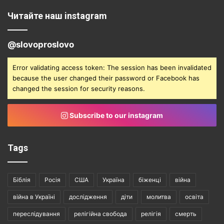
Читайте наш instagram
@slovoproslovo
Error validating access token: The session has been invalidated
because the user changed their password or Facebook has
changed the session for security reasons.
Subscribe to our instagram
Tags
Біблія
Росія
США
Україна
біженці
війна
війна в Україні
дослідження
діти
молитва
освіта
переслідування
релігійна свобода
релігія
смерть