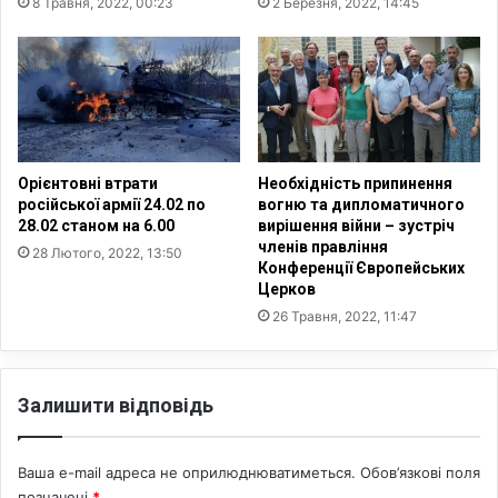
8 Травня, 2022, 00:23
2 Березня, 2022, 14:45
к
о
у
т
п
і
а
к
ц
н
і
а
ї
у
т
к
Орієнтовні втрати
Необхідність припинення
а
р
російської армії 24.02 по
вогню та дипломатичного
в
а
28.02 станом на 6.00
вирішення війни – зустріч
Р
ї
членів правління
28 Лютого, 2022, 13:50
Ф
Конференції Європейських
н
Церков
:
с
М
ь
26 Травня, 2022, 11:47
і
к
н
о
і
м
Залишити відповідь
н
у
т
к
е
о
Ваша e-mail адреса не оприлюднюватиметься.
Обов’язкові поля
г
р
позначені
*