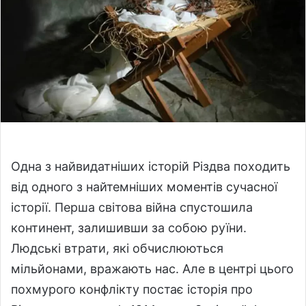
w
n
o
e
n
m
X
a
i
l
Одна з найвидатніших історій Різдва походить
від одного з найтемніших моментів сучасної
історії. Перша світова війна спустошила
континент, залишивши за собою руїни.
Людські втрати, які обчислюються
мільйонами, вражають нас. Але в центрі цього
похмурого конфлікту постає історія про