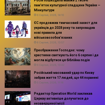
Росія пошкодила майже 2 тисячі
пам’яток культурної спадщини України —
Мінкультури
6 Серпня, 2026, 14:10
ЄС продовжив тимчасовий захист для
українців до 2028 року та запровадив
нові правила для
військовозобов’язаних
6 Серпня, 2026, 13:57
Преображення Господнє: чому
християни святкують його 6 серпня і де
могла відбутися ця біблійна подія
6 Серпня, 2026, 13:42
Російський масований удар по Києву
забрав життя 17 людей, ще 44 поранені
5 Серпня, 2026, 11:16
Редактор Operation World закликав
Церкву активніше долучатися до
незавершеної місії