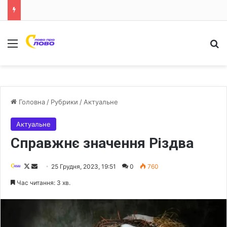
Меню
Ш
Головна
/
Рубрики
/
Актуальне
Актуальне
Справжнє значення Різдва
F
S
25 Грудня, 2023, 19:51
0
760
o
e
Час читання: 3 хв.
l
n
l
d
o
a