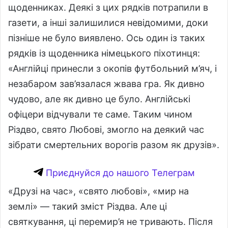
щоденниках. Деякі з цих рядків потрапили в
газети, а інші залишилися невідомими, доки
пізніше не було виявлено. Ось один із таких
рядків із щоденника німецького піхотинця:
«Англійці принесли з окопів футбольний м’яч, і
незабаром зав’язалася жвава гра. Як дивно
чудово, але як дивно це було. Англійські
офіцери відчували те саме. Таким чином
Різдво, свято Любові, змогло на деякий час
зібрати смертельних ворогів разом як друзів».
Приєднуйся до нашого Телеграм
«Друзі на час», «свято любові», «мир на
землі» — такий зміст Різдва. Але ці
святкування, ці перемир’я не тривають. Після