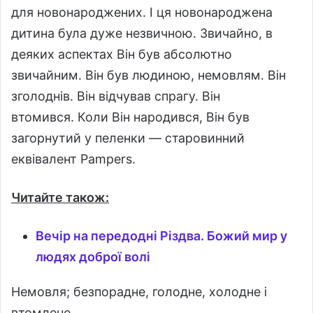
для новонароджених. І ця новонароджена
дитина була дуже незвичною. Звичайно, в
деяких аспектах Він був абсолютно
звичайним. Він був людиною, немовлям. Він
зголоднів. Він відчував спрагу. Він
втомився. Коли Він народився, Він був
загорнутий у пеленки — старовинний
еквівалент Pampers.
Читайте також:
Вечір на передодні Різдва. Божий мир у
людях доброї волі
Немовля; безпорадне, голодне, холодне і
втомлене.