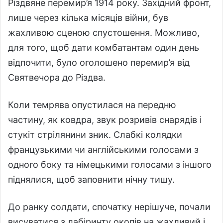
Різдвяне перемир’я 1914 року. Західний фронт,
лише через кілька місяців війни, був
жахливою сценою спустошення. Можливо,
для того, щоб дати комбатантам один день
відпочити, було оголошено перемир’я від
Святвечора до Різдва.
Коли темрява опустилася на передню
частину, як ковдра, звук розривів снарядів і
стукіт стрілянини зник. Слабкі колядки
французькими чи англійськими голосами з
одного боку та німецькими голосами з іншого
піднялися, щоб заповнити нічну тишу.
До ранку солдати, спочатку нерішуче, почали
висуватися з лабіринту окопів на жахливий і