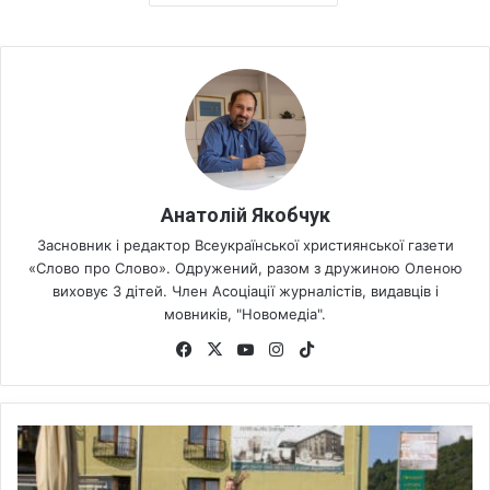
Анатолій Якобчук
Засновник і редактор Всеукраїнської християнської газети
«Слово про Слово». Одружений, разом з дружиною Оленою
виховує 3 дітей. Член Асоціації журналістів, видавців і
мовників, "Новомедіа".
Fa
X
Yo
Ins
Tik
ce
uT
tag
To
bo
ub
ra
k
ok
e
m
С
т
е