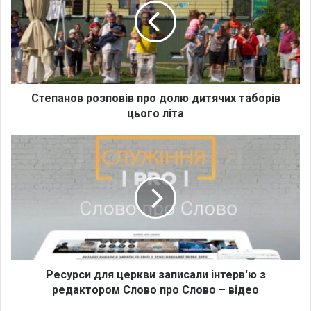
п
а
н
о
в
р
о
Степанов розповів про долю дитячих таборів
з
цього літа
п
о
Р
в
е
і
с
в
у
п
р
р
с
о
и
д
д
о
л
л
я
Ресурси для церкви записали інтерв'ю з
ю
ц
редактором Слово про Слово – відео
д
е