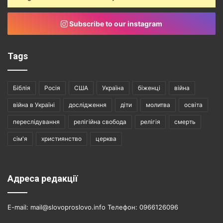
Subscribe to our instagram
Tags
Біблія
Росія
США
Україна
біженці
війна
війна в Україні
дослідження
діти
молитва
освіта
переслідування
релігійна свобода
релігія
смерть
сім'я
християнство
церква
Адреса редакції
E-mail: mail@slovoproslovo.info Телефон: 0966126096