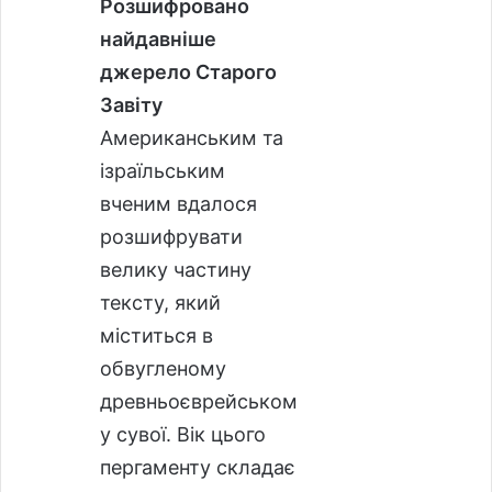
Розшифровано
найдавніше
джерело Старого
Завіту
Американським та
ізраїльським
вченим вдалося
розшифрувати
велику частину
тексту, який
міститься в
обвугленому
древньоєврейськом
у сувої. Вік цього
пергаменту складає