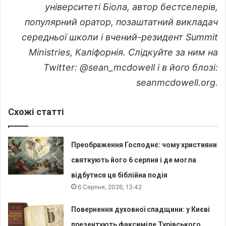
університеті Біола, автор бестселерів,
популярний оратор, позаштатний викладач
середньої школи і вчений-резидент Summit
Ministries, Каліфорнія. Слідкуйте за ним на
Twitter: @sean_mcdowell і в його блозі:
seanmcdowell.org.
Схожі статті
Преображення Господнє: чому християни
святкують його 6 серпня і де могла
відбутися ця біблійна подія
6 Серпня, 2026, 13:42
Повернення духовної спадщини: у Києві
презентують факсиміле Турівського