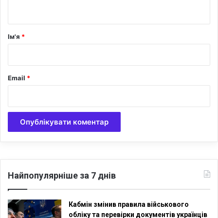
т
о
–
а
в
р
Ім'я
*
і
*
д
е
о
Email
*
Найпопулярніше за 7 днів
Кабмін змінив правила військового
обліку та перевірки документів українців