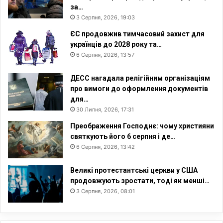
за…
3 Серпня, 2026, 19:03
ЄС продовжив тимчасовий захист для
українців до 2028 року та…
6 Серпня, 2026, 13:57
ДЕСС нагадала релігійним організаціям
про вимоги до оформлення документів
для…
30 Липня, 2026, 17:31
Преображення Господнє: чому християни
святкують його 6 серпня і де…
6 Серпня, 2026, 13:42
Великі протестантські церкви у США
продовжують зростати, тоді як менші…
3 Серпня, 2026, 08:01