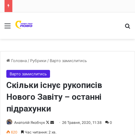
Меню
Ш
Головна
/
Рубрики
/
Варто замислитись
Варто замислитись
Скільки існує рукописів
Нового Завіту – останні
підрахунки
Анатолій Якобчук
F
S
26 Травня, 2020, 11:38
0
o
e
620
Час читання: 2 хв.