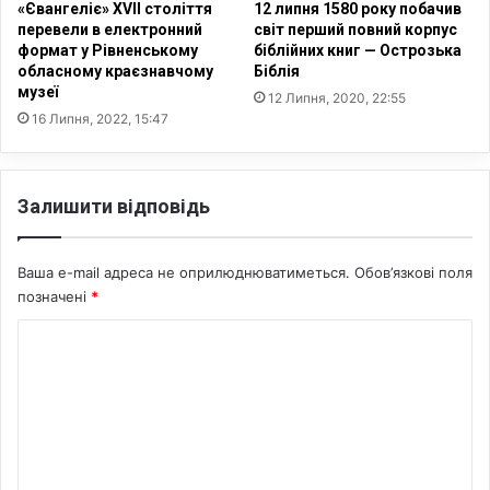
р
«Євангеліє» XVII століття
12 липня 1580 року побачив
е
перевели в електронний
світ перший повний корпус
д
формат у Рівненському
біблійних книг — Острозька
а
обласному краєзнавчому
Біблія
музеї
к
12 Липня, 2020, 22:55
т
16 Липня, 2022, 15:47
о
р
о
Залишити відповідь
м
С
л
Ваша e-mail адреса не оприлюднюватиметься.
Обов’язкові поля
о
позначені
*
в
о
К
п
о
р
о
м
С
е
л
о
н
в