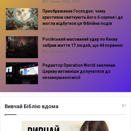
6 Серпня, 2026, 13:57
Преображення Господнє: чому
християни святкують його 6 серпня і де
могла відбутися ця біблійна подія
6 Серпня, 2026, 13:42
Російський масований удар по Києву
забрав життя 17 людей, ще 44 поранені
5 Серпня, 2026, 11:16
Редактор Operation World закликав
Церкву активніше долучатися до
незавершеної місії
5 Серпня, 2026, 10:14
Вивчай Біблію вдома