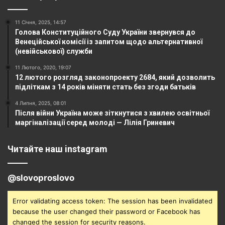
11 Січня, 2025, 14:57
Голова Конституційного Суду України звернувся до
Венеційської комісії із запитом щодо альтернативної
(невійськової) служби
11 Лютого, 2020, 19:07
12 лютого розгляд законопроекту 2684, який дозволить
підліткам з 14 років міняти стать без згоди батьків
4 Липня, 2025, 08:01
Після війни Україна може зіткнутися з хвилею освітньої
маргіналізації серед молоді — Лілія Гриневич
Читайте наш instagram
@slovoproslovo
Error validating access token: The session has been invalidated
because the user changed their password or Facebook has
changed the session for security reasons.