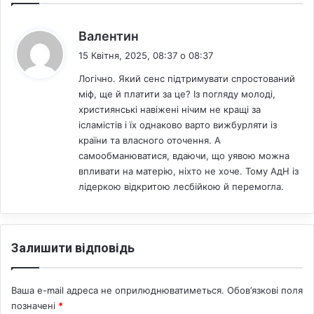
:
«
:
Валентин
Д
15 Квітня, 2025, 08:37 о 08:37
л
я
Логічно. Який сенс підтримувати спростований
н
міф, ще й платити за це? Із погляду молоді,
и
християнські навіжені нічим не кращі за
х
ісламістів і їх однаково варто вижбурляти із
н
країни та власного оточення. А
е
самообманюватися, вдаючи, що уявою можна
м
впливати на матерію, ніхто не хоче. Тому АдН із
а
лідеркою відкритою лесбійкою й перемогла.
є
н
і
ч
Залишити відповідь
о
г
о
Ваша e-mail адреса не оприлюднюватиметься.
Обов’язкові поля
с
позначені
*
в