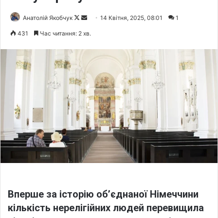
Анатолій Якобчук
F
S
14 Квітня, 2025, 08:01
1
o
e
431
Час читання: 2 хв.
l
n
l
d
o
a
w
n
o
e
n
m
X
a
i
l
Вперше за історію об’єднаної Німеччини
кількість нерелігійних людей перевищила