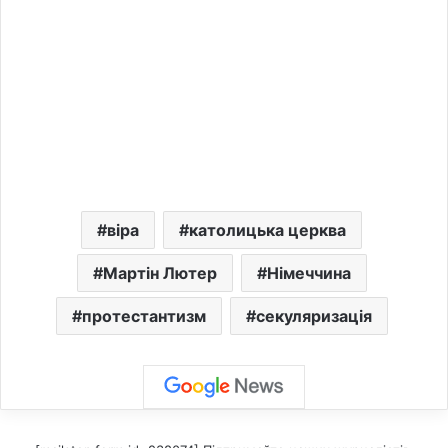
віра
католицька церква
Мартін Лютер
Німеччина
протестантизм
секуляризація