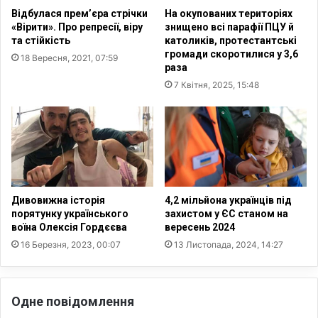
і
л
Відбулася прем’єра стрічки
На окупованих територіях
ї
и
«Вірити». Про репресії, віру
знищено всі парафії ПЦУ й
п
с
та стійкість
католиків, протестантські
і
я
громади скоротилися у 3,6
18 Вересня, 2021, 07:59
д
м
раза
ч
о
7 Квітня, 2025, 15:48
а
л
с
и
В
т
е
о
л
в
и
н
к
і
о
с
Дивовижна історія
4,2 мільйона українців під
д
н
порятунку українського
захистом у ЄС станом на
н
воїна Олексія Гордєєва
вересень 2024
і
і
д
16 Березня, 2023, 00:07
13 Листопада, 2024, 14:27
х
а
с
н
в
к
Одне повідомлення
я
и
т