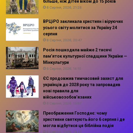
більше, ніж дітей віком до 15 років
8 Серпня, 2026, 21:28
ВРЦіРО закликала християн і віруючих
усього світу молитися за Україну 24
серпня
8 Серпня, 2026, 20:47
Росія пошкодила майже 2 тисячі
пам’яток культурної спадщини України —
Мінкультури
6 Серпня, 2026, 14:10
ЄС продовжив тимчасовий захист для
українців до 2028 року та запровадив
нові правила для
військовозобов’язаних
6 Серпня, 2026, 13:57
Преображення Господнє: чому
християни святкують його 6 серпня і де
могла відбутися ця біблійна подія
6 Серпня, 2026, 13:42