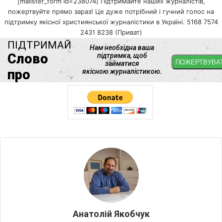
[mailster_form id=238074] Підтримайте наших журналістів,
пожертвуйте прямо зараз! Це дуже потрібний і гучний голос на
підтримку якісної християнської журналістики в Україні. 5168 7574
2431 8238 (Приват)
Анатолій Якобчук