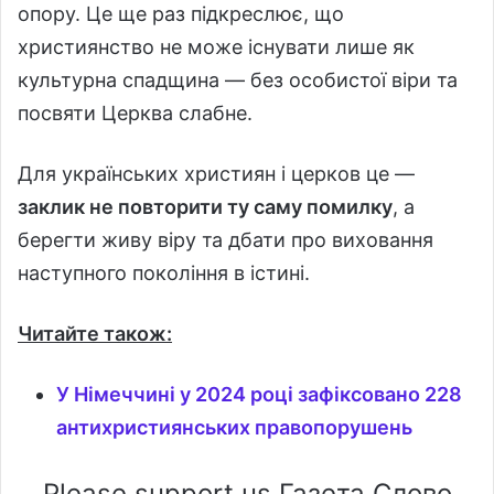
опору. Це ще раз підкреслює, що
християнство не може існувати лише як
культурна спадщина — без особистої віри та
посвяти Церква слабне.
Для українських християн і церков це —
заклик не повторити ту саму помилку
, а
берегти живу віру та дбати про виховання
наступного покоління в істині.
Читайте також:
У Німеччині у 2024 році зафіксовано 228
антихристиянських правопорушень
Please support us Газета Слово