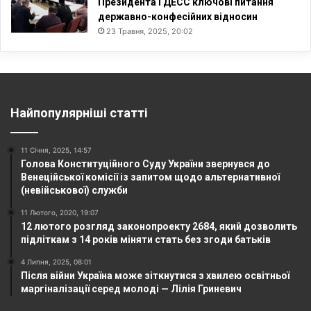
Президента і ДЕСС ключові питання
державно-конфесійних відносин
23 Травня, 2025, 20:02
Найпопулярніші статті
11 Січня, 2025, 14:57
Голова Конституційного Суду України звернувся до
Венеційської комісії із запитом щодо альтернативної
(невійськової) служби
11 Лютого, 2020, 19:07
12 лютого розгляд законопроекту 2684, який дозволить
підліткам з 14 років міняти стать без згоди батьків
4 Липня, 2025, 08:01
Після війни Україна може зіткнутися з хвилею освітньої
маргіналізації серед молоді — Лілія Гриневич