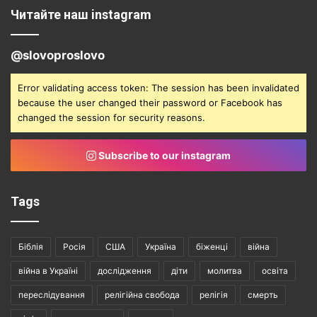
Читайте наш instagram
@slovoproslovo
Error validating access token: The session has been invalidated
because the user changed their password or Facebook has
changed the session for security reasons.
Subscribe to our instagram
Tags
Біблія
Росія
США
Україна
біженці
війна
війна в Україні
дослідження
діти
молитва
освіта
переслідування
релігійна свобода
релігія
смерть