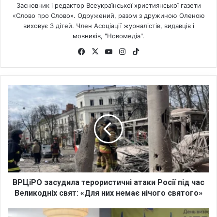
Засновник і редактор Всеукраїнської християнської газети
«Слово про Слово». Одружений, разом з дружиною Оленою
виховує 3 дітей. Член Асоціації журналістів, видавців і
мовників, "Новомедіа".
Fa
X
Yo
Ins
Tik
ce
uT
tag
To
bo
ub
ra
k
ok
e
m
В
Р
Ц
і
Р
О
з
а
с
у
ВРЦіРО засудила терористичні атаки Росії під час
д
Великодніх свят: «Для них немає нічого святого»
и
л
В