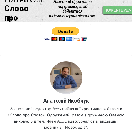
Анатолій Якобчук
Засновник і редактор Всеукраїнської християнської газети
«Слово про Слово». Одружений, разом з дружиною Оленою
виховує 3 дітей. Член Асоціації журналістів, видавців і
мовників, "Новомедіа".