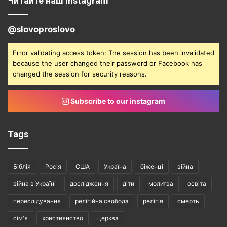
Читайте наш instagram
@slovoproslovo
Error validating access token: The session has been invalidated
because the user changed their password or Facebook has
changed the session for security reasons.
Subscribe to our instagram
Tags
Біблія
Росія
США
Україна
біженці
війна
війна в Україні
дослідження
діти
молитва
освіта
переслідування
релігійна свобода
релігія
смерть
сім'я
християнство
церква