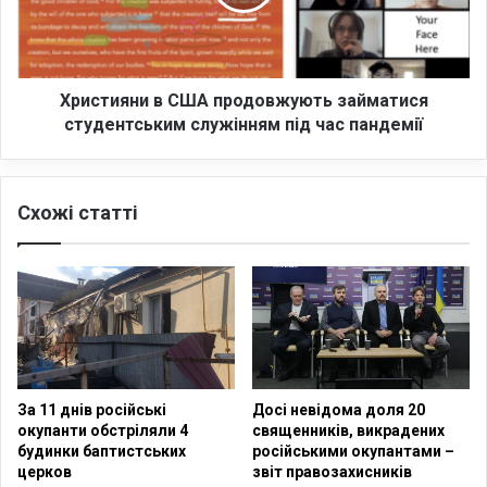
о
и
в
я
о
н
р
и
и
в
Християни в США продовжують займатися
л
С
студентським служінням під час пандемії
и
Ш
з
А
П
п
Схожі статті
р
р
е
о
з
д
и
о
д
в
е
ж
н
у
т
ю
о
т
За 11 днів російські
Досі невідома доля 20
м
ь
окупанти обстріляли 4
священників, викрадених
З
з
будинки баптистських
російськими окупантами –
е
а
церков
звіт правозахисників
л
й