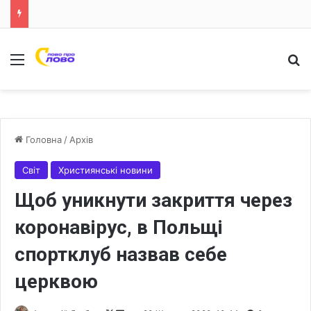
Меню
Ш
Головна
/
Архів
Світ
Християнські новини
Щоб уникнути закриття через
коронавірус, в Польщі
спортклуб назвав себе
церквою