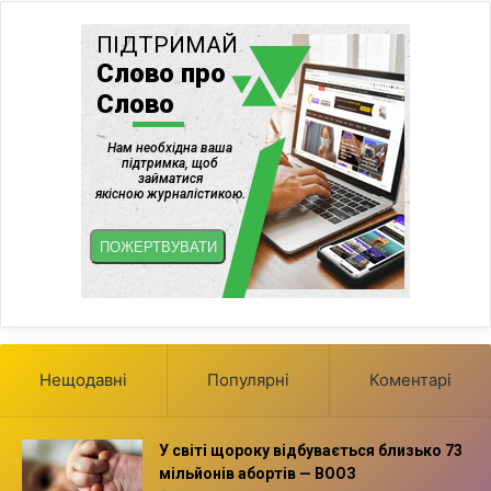
Нещодавні
Популярні
Коментарі
У світі щороку відбувається близько 73
мільйонів абортів — ВООЗ