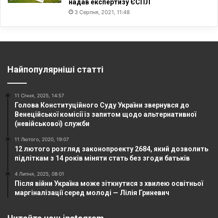
надав експертизу ЄСПЛ
3 Серпня, 2021, 11:48
Найпопулярніші статті
11 Січня, 2025, 14:57
Голова Конституційного Суду України звернувся до
Венеційської комісії із запитом щодо альтернативної
(невійськової) служби
11 Лютого, 2020, 19:07
12 лютого розгляд законопроекту 2684, який дозволить
підліткам з 14 років міняти стать без згоди батьків
4 Липня, 2025, 08:01
Після війни Україна може зіткнутися з хвилею освітньої
маргіналізації серед молоді — Лілія Гриневич