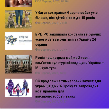
10 Серпня, 2026, 09:04
У багатьох країнах Європи собак уже
більше, ніж дітей віком до 15 років
8 Серпня, 2026, 21:28
ВРЦіРО закликала християн і віруючих
усього світу молитися за Україну 24
серпня
8 Серпня, 2026, 20:47
Росія пошкодила майже 2 тисячі
пам’яток культурної спадщини України —
Мінкультури
6 Серпня, 2026, 14:10
ЄС продовжив тимчасовий захист для
українців до 2028 року та запровадив
нові правила для
військовозобов’язаних
6 Серпня, 2026, 13:57