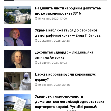
Надішліть листи народним депутатам
щодо законопроекту 3316
15 Квітня, 2020, 17:00
Україна наближається до серйозної
демографічної кризи — Елла Лібанова
29 Жовтня, 2025, 20:28
Джонатан Едвардс – людина, яка
змінила Америку
26 Липня, 2021, 19:03
Церква коронавірус чи коронавірус
церкву?
10 Березня, 2020, 20:36
Українські гомосексуалісти
домагаються легалізації одностатевих
партнерств в країні. Рух «Всі разом!»