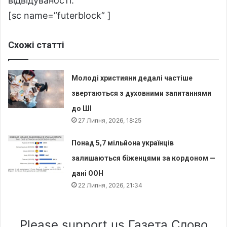
відвідуваності.
[sc name=”futerblock” ]
Схожі статті
Молоді християни дедалі частіше
звертаються з духовними запитаннями
до ШІ
27 Липня, 2026, 18:25
Понад 5,7 мільйона українців
залишаються біженцями за кордоном —
дані ООН
22 Липня, 2026, 21:34
Please support us Газета Слово