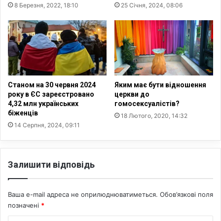
8 Березня, 2022, 18:10
25 Січня, 2024, 08:06
е
м
н
а
с
т
ь
и
к
с
и
я
м
с
п
т
Станом на 30 червня 2024
Яким має бути відношення
р
у
року в ЄС зареєстровано
церкви до
о
д
4,32 млн українських
гомосексуалістів?
т
біженців
е
18 Лютого, 2020, 14:32
и
н
14 Серпня, 2024, 09:11
д
т
і
с
ю
ь
Залишити відповідь
C
к
O
и
V
м
Ваша e-mail адреса не оприлюднюватиметься.
Обов’язкові поля
I
с
позначені
*
D
л
-
у