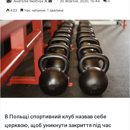
Анатолій Якобчук
F
S
20 Жовтня, 2020, 10:44
0
o
e
432
Час читання: 1 хвилина
l
n
l
d
o
a
w
n
o
e
n
m
X
a
i
l
В Польщі спортивний клуб назвав себе
церквою, щоб уникнути закриття під час