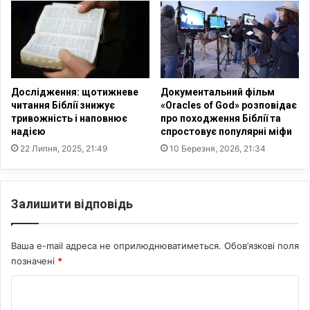
в
а
т
и
Б
і
Дослідження: щотижневе
Документальний фільм
б
читання Біблії знижує
«Oracles of God» розповідає
л
тривожність і наповнює
про походження Біблії та
і
надією
спростовує популярні міфи
й
22 Липня, 2025, 21:49
10 Березня, 2026, 21:34
н
е
с
Залишити відповідь
в
я
т
Ваша e-mail адреса не оприлюднюватиметься.
Обов’язкові поля
о
позначені
*
С
у
К
к
к
о