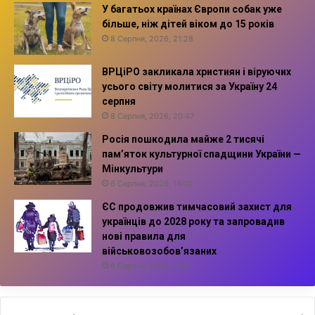
У багатьох країнах Європи собак уже
більше, ніж дітей віком до 15 років
8 Серпня, 2026, 21:28
ВРЦіРО закликала християн і віруючих
усього світу молитися за Україну 24
серпня
8 Серпня, 2026, 20:47
Росія пошкодила майже 2 тисячі
пам’яток культурної спадщини України —
Мінкультури
6 Серпня, 2026, 14:10
ЄС продовжив тимчасовий захист для
українців до 2028 року та запровадив
нові правила для
військовозобов’язаних
6 Серпня, 2026, 13:57