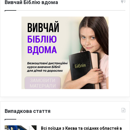
Вивчай Біблію вдома
Випадкова стаття
Всі поїзди з Києва та східних областей в