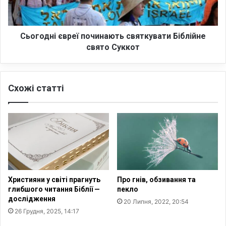
т
н
ч
і
а
є
в
Сьогодні євреї починають святкувати Біблійне
р
свято Суккот
е
ї
п
Схожі статті
о
ч
и
н
а
ю
т
ь
с
Християни у світі прагнуть
Про гнів, обзивання та
в
глибшого читання Біблії —
пекло
я
дослідження
20 Липня, 2022, 20:54
т
26 Грудня, 2025, 14:17
к
у