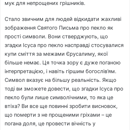
мук для непрощених грішників.
Стало звичним для людей відкидати жахливі
зображення Святого Письма про пекло як
прості символи. Вони стверджують, що
згадки Ісуса про пекло насправді стосувалися
купи сміття за межами Єрусалиму, якої
більше немає. Ця точка зору є дуже поганою
інтерпретацією, і навіть гіршим богослів’ям.
Символ вказує на більшу реальність. Якщо
тоді ви зможете довести, що згадки Ісуса про
пекло були лише символічними, то яка це
втіха? Ви все ще повинні зробити висновок,
що померти з не прощеними гріхами – це
погана доля, це провести вічність у