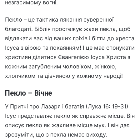
незгасимому вогні.
Пекло – це тактика лякання суверенної
благодаті. Біблія простежує жахи пекла, щоб
відлякати вас від ваших гріхів і бігти до хреста
Ісуса з вірою та покаянням! І це має спонукати
християн ділитися Євангелією Ісуса Христа з
кожним загубленим чоловіком, жінкою,
хлопчиком та дівчиною у кожному народі!
Пекло – Вічне
У Притчі про Лазаря і багатія (Лука 16: 19-31)
Ісус представляє пекло як справжнє місце. Він
описує пекло як жахливе місце мук. І він дає
зрозуміти, що з пекла немає виходу.