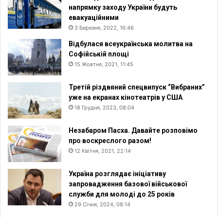
напрямку заходу України будуть
евакуаційними
3 Березня, 2022, 16:46
Відбулася всеукраїнська молитва на
Софійській площі
15 Жовтня, 2021, 11:45
Третій різдвяний спецвипуск “Вибраних”
уже на екранах кінотеатрів у США
18 Грудня, 2023, 08:04
Незабаром Пасха. Давайте розповімо
про воскреслого разом!
12 Квітня, 2021, 22:14
Україна розглядає ініціативу
запровадження базової військової
служби для молоді до 25 років
29 Січня, 2024, 08:14