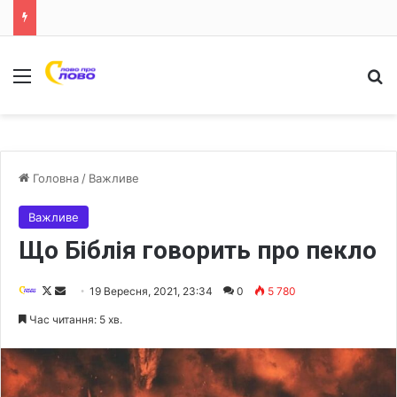
Меню
Ш
Головна
/
Важливе
Важливе
Що Біблія говорить про пекло
F
S
19 Вересня, 2021, 23:34
0
5 780
o
e
Час читання: 5 хв.
l
n
l
d
o
a