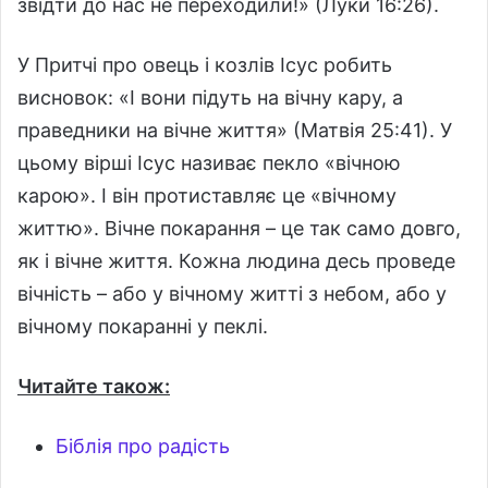
звідти до нас не переходили!» (Луки 16:26).
У Притчі про овець і козлів Ісус робить
висновок: «І вони підуть на вічну кару, а
праведники на вічне життя» (Матвія 25:41). У
цьому вірші Ісус називає пекло «вічною
карою». І він протиставляє це «вічному
життю». Вічне покарання – це так само довго,
як і вічне життя. Кожна людина десь проведе
вічність – або у вічному житті з небом, або у
вічному покаранні у пеклі.
Читайте також:
Біблія про радість