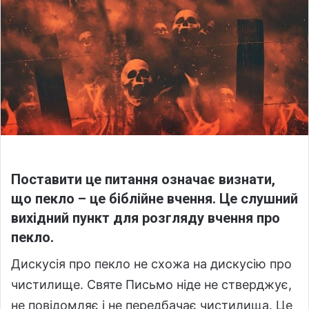
w
n
o
e
n
m
X
a
i
l
Поставити це питання означає визнати,
що пекло – це біблійне вчення. Це слушний
вихідний пункт для розгляду вчення про
пекло.
Дискусія про пекло не схожа на дискусію про
чистилище. Святе Письмо ніде не стверджує,
не повідомляє і не передбачає чистилища. Це