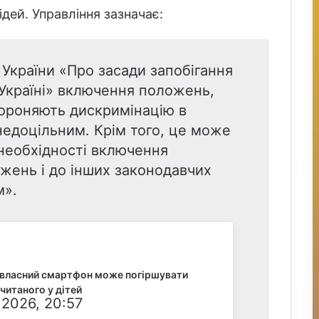
дей. Управління зазначає:
 України «Про засади запобігання
в Україні» включення положень,
бороняють дискримінацію в
недоцільним. Крім того, це може
необхідності включення
жень і до інших законодавчих
м».
 власний смартфон може погіршувати
читаного у дітей
 2026, 20:57