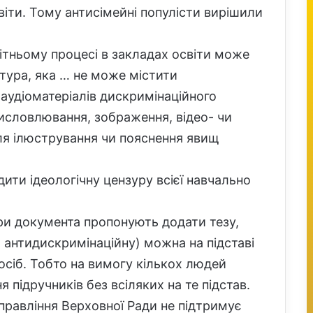
світи. Тому антисімейні популісти вирішили
вітньому процесі в закладах освіти може
тура, яка … не може містити
аудіоматеріалів дискримінаційного
 висловлювання, зображення, відео- чи
ля ілюстрування чи пояснення явищ
ти ідеологічну цензуру всієї навчально
ри документа пропонують додати тезу,
антидискримінаційну) можна на підставі
сіб. Тобто на вимогу кількох людей
підручників без всіляких на те підстав.
правління Верховної Ради не підтримує