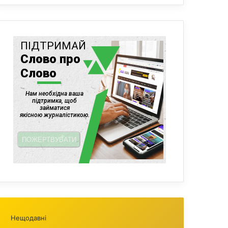
Нещодавні