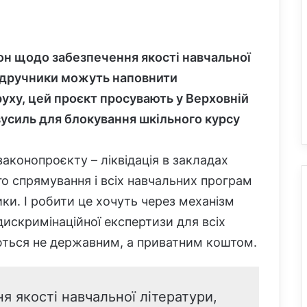
кон
щодо забезпечення якості навчальної
 підручники можуть наповнити
руху,
цей про
є
кт просувають у Верховній
и зусиль для блокування шкільного курсу
законопроєкту – ліквідація в закладах
о спрямування і всіх навчальних програм
ики. І робити це хочуть через механізм
искримінаційної експертизи для всіх
даються не державним, а приватним коштом.
 якості навчальної літератури,