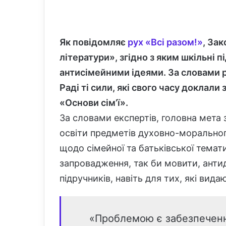
a
n
e
Як повідомляє
рух «Всі разом!»
, За
m
a
літератури»
, згідно з яким шкільні
i
антисімейними ідеями
. За словами 
l
Раді ті сили, які свого часу доклал
«Основи сім’ї».
За словами експертів, головна мета 
освіти предметів духовно-моральног
щодо сімейної та батьківської темат
запровадження, так би мовити, антид
підручників, навіть для тих, які ви
«Проблемою є забезпечення