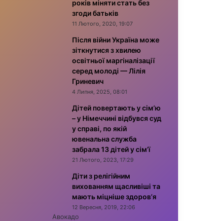
років міняти стать без
згоди батьків
11 Лютого, 2020, 19:07
Після війни Україна може
зіткнутися з хвилею
освітньої маргіналізації
серед молоді — Лілія
Гриневич
4 Липня, 2025, 08:01
Дітей повертають у сім’ю
– у Німеччині відбувся суд
у справі, по якій
ювенальна служба
забрала 13 дітей у сім’ї
21 Лютого, 2023, 17:29
Діти з релігійним
вихованням щасливіші та
мають міцніше здоров’я
12 Вересня, 2019, 22:06
Авокадо