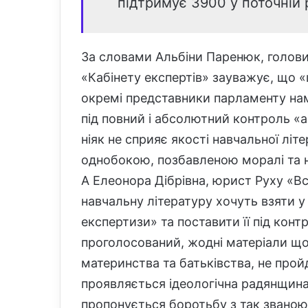
підтримує 3900 у поточній 
За словами Альбіни Паренюк, голови
«Кабінету експертів» зауважує, що «
окремі представники парламенту нам
під повний і абсолютний контроль «
ніяк не сприяє якості навчальної літ
однобокою, позбавленою моралі та н
А Елеонора Дібрівна, юрист Руху «Вс
навчальну літературу хочуть взяти 
експертизи» та поставити її під кон
проголосований, жодні матеріали щодо
материнства та батьківства, не пройд
проявляється ідеологічна радянщина
пропонується боротьбу з так звано