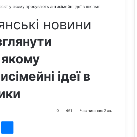
єкт у якому просувають антисімейні ідеї в шкільні
янські новини
зглянути
 якому
сімейні ідеї в
ники
0
461
Час читання: 2 хв.
st
Messenger