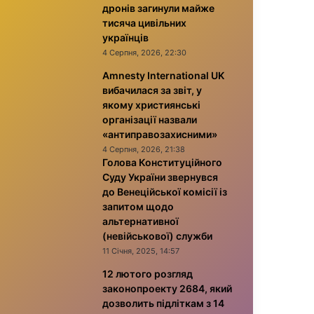
дронів загинули майже
тисяча цивільних
українців
4 Серпня, 2026, 22:30
Amnesty International UK
вибачилася за звіт, у
якому християнські
організації назвали
«антиправозахисними»
4 Серпня, 2026, 21:38
Голова Конституційного
Суду України звернувся
до Венеційської комісії із
запитом щодо
альтернативної
(невійськової) служби
11 Січня, 2025, 14:57
12 лютого розгляд
законопроекту 2684, який
дозволить підліткам з 14