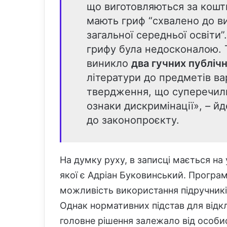
що виготовляються за кошти
мають гриф “схвалено до в
загальної середньої освіти
грифу була недосконалою. Т
виникло
два гучних публіч
літератури до предметів вар
твердження, що суперечили
ознаки дискримінації»,
–
йд
до законопроєкту.
На думку руху, в записці мається на 
якої є Адріан Буковинський. Програ
можливість використання підручникі
Однак нормативних підстав для відк
головне рішення залежало від особи