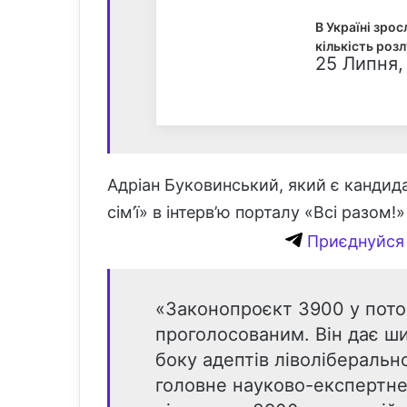
В Україні зрос
кількість роз
25 Липня,
Адріан Буковинський, який є кандид
сім’ї» в інтерв’ю порталу «Всі разом!
Приєднуйся 
«Законопроєкт 3900 у поточ
проголосованим. Він дає ши
боку адептів ліволіберально
головне науково-експертне