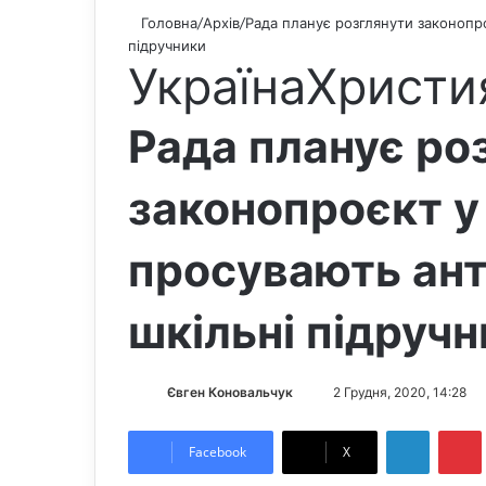
Головна
/
Архів
/
Рада планує розглянути законопро
підручники
Україна
Христи
Рада планує ро
законопроєкт у
просувають анти
шкільні підруч
Євген Коновальчук
S
2 Грудня, 2020, 14:28
e
LinkedIn
Pintere
n
Facebook
X
d