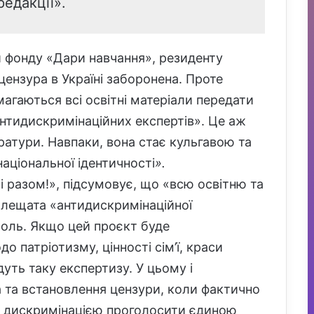
редакції».
 фонду «Дари навчання», резиденту
цензура в Україні заборонена. Проте
агаються всі освітні матеріали передати
антидискримінаційних експертів». Це аж
ератури. Навпаки, вона стає кульгавою та
аціональної ідентичності
»
.
і разом!», підсумовує, що «всю освітню та
у лещата «антидискримінаційної
троль. Якщо цей проєкт буде
 патріотизму, цінності сім’ї, краси
уть таку експертизу. У цьому і
 та встановлення цензури, коли фактично
ю дискримінацією проголосити єдиною