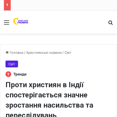
Меню
Ш
Головна
/
Християнські новини
/
Світ
Світ
Тренди
Проти християн в Індії
спостерігається значне
зростання насильства та
переслідувань