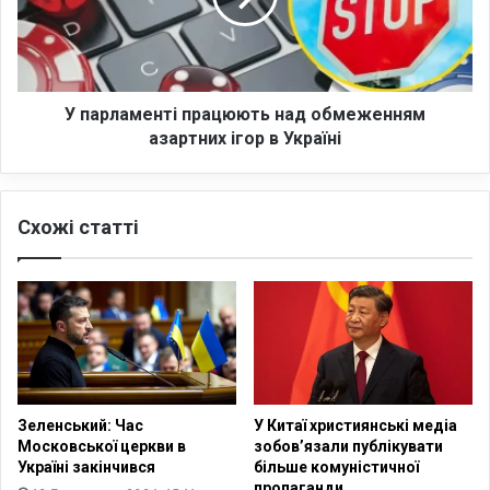
с
а
п
м
і
е
в
н
р
т
У парламенті працюють над обмеженням
о
і
азартних ігор в Україні
б
п
і
р
т
а
Схожі статті
н
ц
и
ю
к
ю
и
т
Т
ь
Ц
н
К
а
,
д
м
о
Зеленський: Час
У Китаї християнські медіа
а
б
Московської церкви в
зобов’язали публікувати
ю
м
Україні закінчився
більше комуністичної
т
е
пропаганди