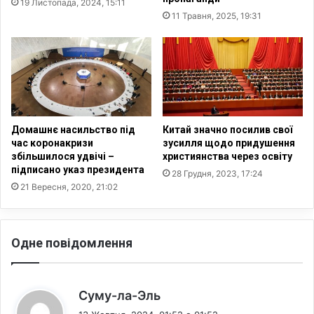
19 Листопада, 2024, 15:11
ь
ж
11 Травня, 2025, 19:31
п
е
р
н
а
н
в
я
о
м
з
а
у
з
п
а
Домашнє насильство під
Китай значно посилив свої
и
р
час коронакризи
зусилля щодо придушення
н
т
збільшилося удвічі –
християнства через освіту
я
підписано указ президента
н
28 Грудня, 2023, 17:24
т
и
21 Вересня, 2020, 21:02
и
х
т
і
а
г
Одне повідомлення
п
о
е
р
р
в
е
У
:
Суму-ла-Эль
в
к