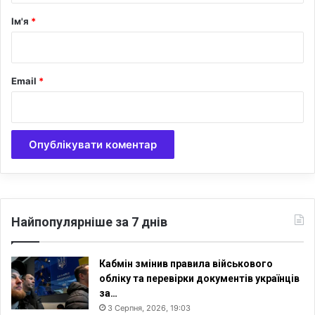
р
Ім'я
*
*
Email
*
Найпопулярніше за 7 днів
Кабмін змінив правила військового
обліку та перевірки документів українців
за…
3 Серпня, 2026, 19:03