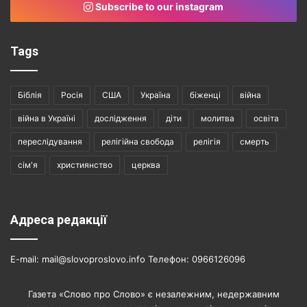
Subscribe to our instagram
Tags
Біблія
Росія
США
Україна
біженці
війна
війна в Україні
дослідження
діти
молитва
освіта
переслідування
релігійна свобода
релігія
смерть
сім'я
християнство
церква
Адреса редакції
E-mail: mail@slovoproslovo.info Телефон: 0966126096
Газета «Слово про Слово» є незалежним, недержавним