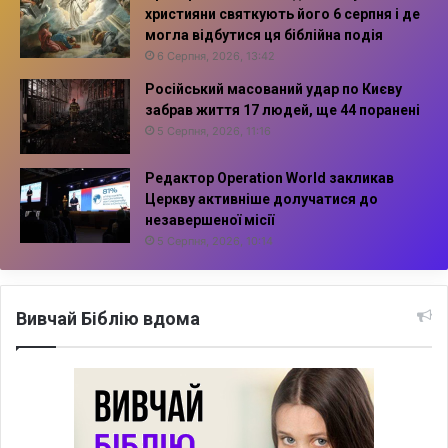
християни святкують його 6 серпня і де
могла відбутися ця біблійна подія
6 Серпня, 2026, 13:42
Російський масований удар по Києву
забрав життя 17 людей, ще 44 поранені
5 Серпня, 2026, 11:16
Редактор Operation World закликав
Церкву активніше долучатися до
незавершеної місії
5 Серпня, 2026, 10:14
Вивчай Біблію вдома