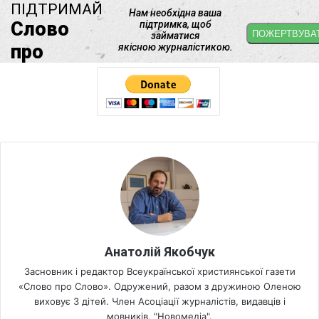
Анатолій Якобчук
Засновник і редактор Всеукраїнської християнської газети
«Слово про Слово». Одружений, разом з дружиною Оленою
виховує 3 дітей. Член Асоціації журналістів, видавців і
мовників, "Новомедіа".