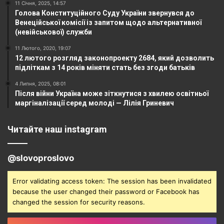
11 Січня, 2025, 14:57
Голова Конституційного Суду України звернувся до
Венеційської комісії із запитом щодо альтернативної
(невійськової) служби
11 Лютого, 2020, 19:07
12 лютого розгляд законопроекту 2684, який дозволить
підліткам з 14 років міняти стать без згоди батьків
4 Липня, 2025, 08:01
Після війни Україна може зіткнутися з хвилею освітньої
маргіналізації серед молоді — Лілія Гриневич
Читайте наш instagram
@slovoproslovo
Error validating access token: The session has been invalidated
because the user changed their password or Facebook has
changed the session for security reasons.