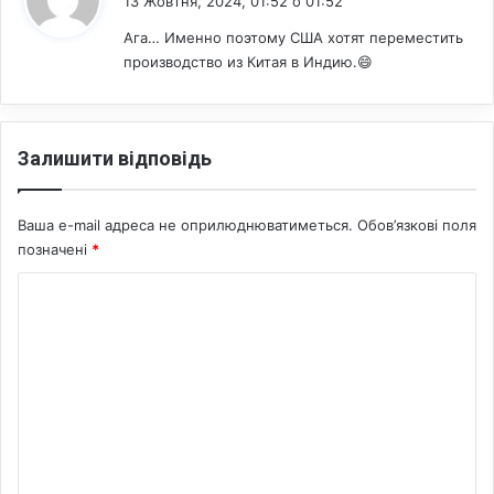
13 Жовтня, 2024, 01:52 о 01:52
і
р
р
а
Ага… Именно поэтому США хотят переместить
я
ї
производство из Китая в Индию.😄
т
н
и
і
г
р
Залишити відповідь
о
м
а
Ваша e-mail адреса не оприлюднюватиметься.
Обов’язкові поля
д
позначені
*
я
н
К
о
м
е
н
т
а