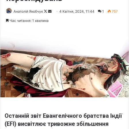
Анатолій Якобчук
F
S
4 Квітня, 2024, 11:44
1
757
o
e
Час читання: 1 хвилина
l
n
l
d
o
a
w
n
o
e
n
m
X
a
i
l
Останній звіт Евангелічного братства Індії
(EFI) висвітлює тривожне збільшення