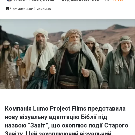
o
e
Час читання: 1 хвилина
l
n
l
d
o
a
w
n
o
e
n
m
X
a
i
l
Компанія Lumo Project Films представила
нову візуальну адаптацію Біблії під
назвою “Завіт”, що охоплює події Старого
Завіту. Цей захоплюючий візуальний