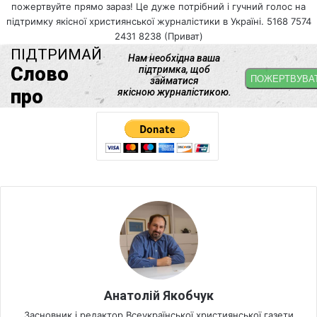
пожертвуйте прямо зараз! Це дуже потрібний і гучний голос на
підтримку якісної християнської журналістики в Україні. 5168 7574
2431 8238 (Приват)
Анатолій Якобчук
Засновник і редактор Всеукраїнської християнської газети