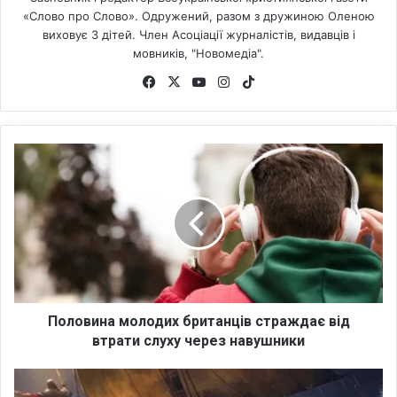
«Слово про Слово». Одружений, разом з дружиною Оленою
виховує 3 дітей. Член Асоціації журналістів, видавців і
мовників, "Новомедіа".
Fa
X
Yo
Ins
Tik
ce
uT
tag
To
bo
ub
ra
k
ok
e
m
П
о
л
о
в
и
н
а
м
о
Половина молодих британців страждає від
л
втрати слуху через навушники
о
д
J
и
e