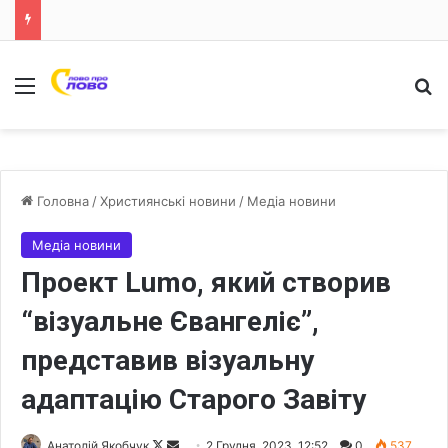
Меню
Ш
Головна
/
Християнські новини
/
Медіа новини
Медіа новини
Проект Lumo, який створив
“візуальне Євангеліє”,
представив візуальну
адаптацію Старого Завіту
Анатолій Якобчук
F
S
2 Грудня, 2023, 12:52
0
537