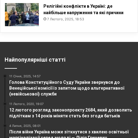
Релігійні конфлікти в Україні: де
найбільше напруження та які причини
7 Лютого, 2025, 18:53
Найпопулярніші статті
11 Січня, 2025, 14:57
Голова Конституційного Суду України звернувся до
Венеційської комісії із запитом щодо альтернативної
(невійськової) служби
11 Лютого, 2020, 19:07
12 лютого розгляд законопроекту 2684, який дозволить
підліткам з 14 років міняти стать без згоди батьків
4 Липня, 2025, 08:01
Після війни Україна може зіткнутися з хвилею освітньої
маргіналізації серед молоді — Лілія Гриневич