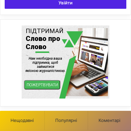
Увійти
Нещодавні
Популярні
Коментарі