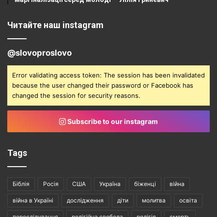
Читайте наш instagram
@slovoproslovo
Error validating access token: The session has been invalidated
because the user changed their password or Facebook has
changed the session for security reasons.
Subscribe to our instagram
Tags
Біблія
Росія
США
Україна
біженці
війна
війна в Україні
дослідження
діти
молитва
освіта
переслідування
релігійна свобода
релігія
смерть