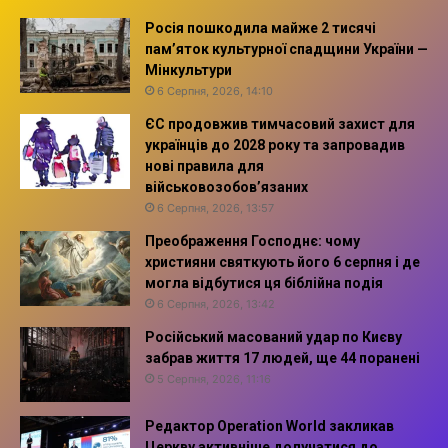
Росія пошкодила майже 2 тисячі
пам’яток культурної спадщини України —
Мінкультури
6 Серпня, 2026, 14:10
ЄС продовжив тимчасовий захист для
українців до 2028 року та запровадив
нові правила для
військовозобов’язаних
6 Серпня, 2026, 13:57
Преображення Господнє: чому
християни святкують його 6 серпня і де
могла відбутися ця біблійна подія
6 Серпня, 2026, 13:42
Російський масований удар по Києву
забрав життя 17 людей, ще 44 поранені
5 Серпня, 2026, 11:16
Редактор Operation World закликав
Церкву активніше долучатися до