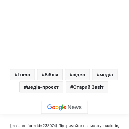
Lumo
Біблія
відео
медіа
медіа-проєкт
Старий Завіт
[mailster_form id=238074] Підтримайте наших журналістів,