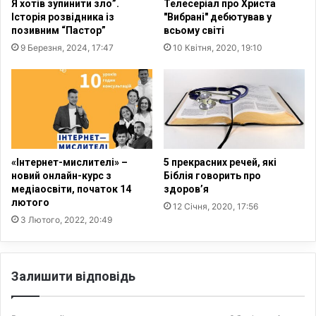
Я хотів зупинити зло”.
Телесеріал про Христа
в
а
Історія розвідника із
"Вибрані" дебютував у
т
в
позивним “Пастор”
всьому світі
р
а
9 Березня, 2024, 17:47
10 Квітня, 2020, 19:10
а
н
т
і
и
м
с
а
л
ц
у
і
х
й
у
н
«Інтернет-мислителі» –
5 прекрасних речей, які
ч
и
новий онлайн-курс з
Біблія говорить про
е
й
медіаосвіти, початок 14
здоров’я
р
р
лютого
12 Січня, 2020, 17:56
е
е
3 Лютого, 2022, 20:49
з
м
н
е
а
й
Залишити відповідь
в
к
у
л
ш
е