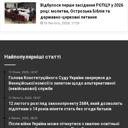
Відбулося перше засідання РЄПЦУ у 2026
році: молитва, Острозька Біблія та
державно-церковні питання
19 Лютого, 2026, 17:29
Найпопулярніші статті
11 Січня, 2025, 14:57
Голова Конституційного Суду України звернувся до
Венеційської комісії із запитом щодо альтернативної
(невійськової) служби
11 Лютого, 2020, 19:07
12 лютого розгляд законопроекту 2684, який дозволить
підліткам з 14 років міняти стать без згоди батьків
4 Липня, 2025, 08:01
Після війни Україна може зіткнутися з хвилею освітньої