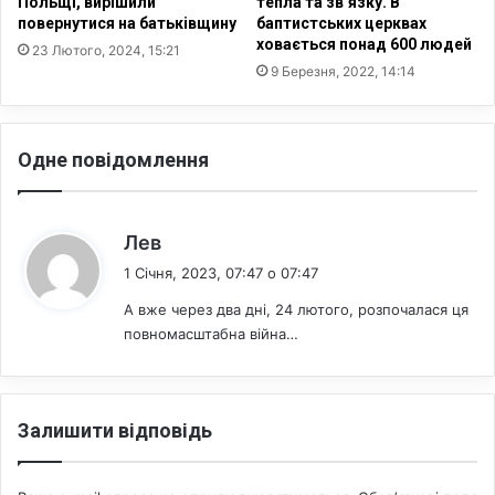
(
Польщі, вирішили
тепла та зв’язку. В
ц
повернутися на батьківщину
баптистських церквах
Е
ховається понад 600 людей
і
м
23 Лютого, 2024, 15:21
о
о
9 Березня, 2022, 14:14
к
ц
у
і
п
й
Одне повідомлення
о
н
в
и
а
й
н
і
:
Лев
і
н
1 Січня, 2023, 07:47 о 07:47
т
т
е
е
А вже через два дні, 24 лютого, розпочалася ця
р
л
повномасштабна війна…
и
е
т
к
о
т
р
)
Залишити відповідь
і
п
ї
і
р
д