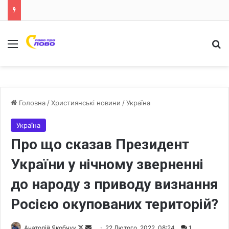
Меню
Ш
Головна
/
Християнські новини
/
Україна
Україна
Про що сказав Президент
України у нічному зверненні
до народу з приводу визнання
Росією окупованих територій?
Анатолій Якобчук
F
S
22 Лютого, 2022, 08:24
1