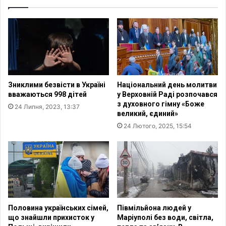
т
т
а
ь
«
с
Д
я
Н
в
Р
е
»
б
д
і
Зниклими безвісти в Україні
Національний день молитви
о
н
вважаються 998 дітей
у Верховній Раді розпочався
р
а
з духовного гімну «Боже
24 Липня, 2023, 13:37
у
р
великий, єдиний»
ч
н
24 Лютого, 2025, 15:54
и
а
в
т
в
е
в
м
е
у
с
:
т
«
и
E
Половина українських сімей,
Півмільйона людей у
н
Q
що знайшли прихисток у
Маріуполі без води, світла,
а