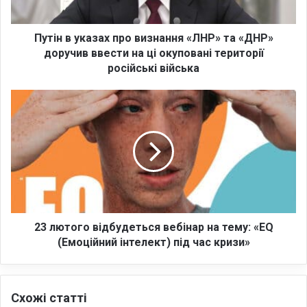
к
а
з
Путін в указах про визнання «ЛНР» та «ДНР»
а
доручив ввести на ці окуповані території
х
російські війська
п
р
2
о
3
в
л
и
ю
з
т
н
о
а
г
н
о
н
в
я
і
23 лютого відбудеться вебінар на тему: «EQ
«
д
(Емоційний інтелект) під час кризи»
Л
б
Н
у
Р
д
»
Схожі статті
е