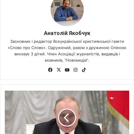
Анатолій Якобчук
Засновник і редактор Всеукраїнської християнської газети
«Слово про Слово». Одружений, разом з дружиною Оленою
виховує 3 дітей. Член Асоціації журналістів, видавців і
мовників, "Новомедіа".
Fa
X
Yo
Ins
Tik
ce
uT
tag
To
bo
ub
ra
k
ok
e
m
П
у
т
і
н
в
у