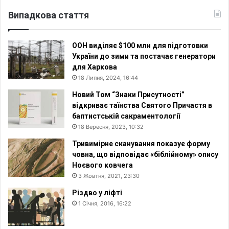
Випадкова стаття
ООН виділяє $100 млн для підготовки
України до зими та постачає генератори
для Харкова
18 Липня, 2024, 16:44
Новий Том “Знаки Присутності”
відкриває таїнства Святого Причастя в
баптистській сакраментології
18 Вересня, 2023, 10:32
Тривимірне сканування показує форму
човна, що відповідає «біблійному» опису
Ноєвого ковчега
3 Жовтня, 2021, 23:30
Різдво у ліфті
1 Січня, 2016, 16:22