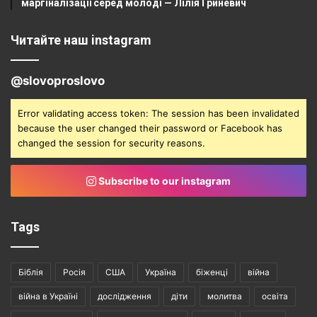
маргіналізації серед молоді — Лілія Гриневич
Читайте наш instagram
@slovoproslovo
Error validating access token: The session has been invalidated
because the user changed their password or Facebook has
changed the session for security reasons.
Subscribe to our instagram
Tags
Біблія
Росія
США
Україна
біженці
війна
війна в Україні
дослідження
діти
молитва
освіта