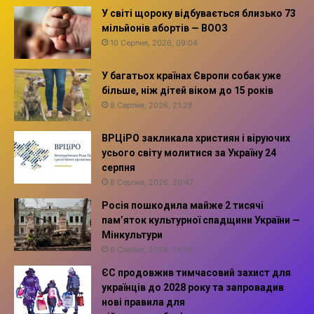
У світі щороку відбувається близько 73
мільйонів абортів — ВООЗ
10 Серпня, 2026, 09:04
У багатьох країнах Європи собак уже
більше, ніж дітей віком до 15 років
8 Серпня, 2026, 21:28
ВРЦіРО закликала християн і віруючих
усього світу молитися за Україну 24
серпня
8 Серпня, 2026, 20:47
Росія пошкодила майже 2 тисячі
пам’яток культурної спадщини України —
Мінкультури
6 Серпня, 2026, 14:10
ЄС продовжив тимчасовий захист для
українців до 2028 року та запровадив
нові правила для