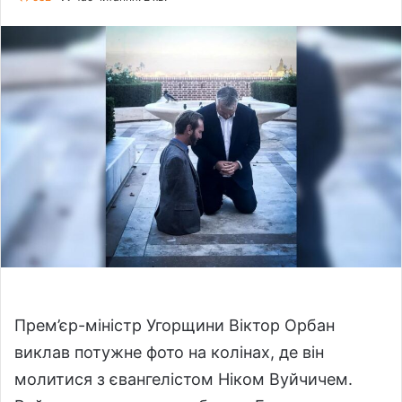
l
n
l
d
o
a
w
n
o
e
n
m
X
a
i
l
Прем’єр-міністр Угорщини Віктор Орбан
виклав потужне фото на колінах, де він
молитися з євангелістом Ніком Вуйчичем.