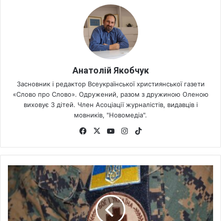
Анатолій Якобчук
Засновник і редактор Всеукраїнської християнської газети
«Слово про Слово». Одружений, разом з дружиною Оленою
виховує 3 дітей. Член Асоціації журналістів, видавців і
мовників, "Новомедіа".
Fa
X
Yo
Ins
Tik
ce
uT
tag
To
bo
ub
ra
k
ok
e
m
В
З
б
р
о