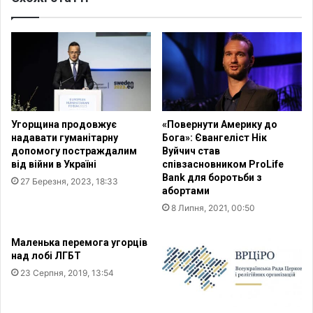
р
и
е
л
л
и
і
з
г
а
і
к
й
о
н
н
Угорщина продовжує
«Повернути Америку до
і
,
надавати гуманітарну
Бога»: Євангеліст Нік
с
я
допомогу постраждалим
Вуйчич став
т
к
від війни в Україні
співзасновником ProLife
ь
и
Bank для боротьби з
27 Березня, 2023, 18:33
в
й
абортами
і
з
8 Липня, 2021, 00:50
й
а
с
б
Маленька перемога угорців
ь
о
над лобі ЛГБТ
к
р
23 Серпня, 2019, 13:54
о
о
в
н
о
я