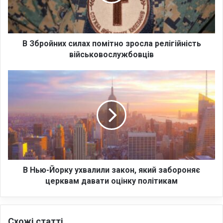
й
н
и
х
с
В Збройних силах помітно зросла релігійність
и
військовослужбовців
л
а
В
х
Н
п
ь
о
ю
м
-
і
Й
т
о
н
р
о
к
з
у
В Нью-Йорку ухвалили закон, який забороняє
р
у
церквам давати оцінку політикам
о
х
с
в
л
а
Схожі статті
а
л