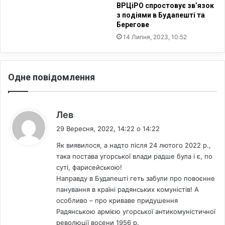
с
є
ВРЦіРО спростовує зв’язок
л
з подіями в Будапешті та
ц
Берегове
у
е
ж
р
14 Липня, 2023, 10:52
б
к
о
в
в
а
Одне повідомлення
ц
м
і
д
в
а
в
:
Лев
а
29 Вересня, 2022, 14:22 о 14:22
т
и
Як виявилося, а надто після 24 лютого 2022 р.,
о
така постава угорської влади радше була і є, по
ц
суті, фарисейською!
і
Направду в Будапешті геть забули про повоєнне
н
панування в країні радянських комуністів! А
к
особливо – про криваве придушення
у
Радянською армією угорської антикомуністичної
п
революції восени 1956 р.