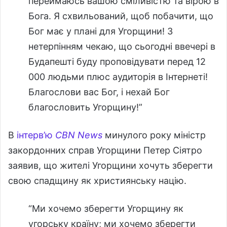
переймаюсь вашою сміливістю та вірою в
Бога. Я схвильований, щоб побачити, що
Бог має у плані для Угорщини! З
нетерпінням чекаю, що сьогодні ввечері в
Будапешті буду проповідувати перед 12
000 людьми плюс аудиторія в Інтернеті!
Благослови вас Бог, і нехай Бог
благословить Угорщину!”
В
інтерв’ю
CBN News
минулого року міністр
закордонних справ Угорщини Петер Сіятро
заявив, що жителі Угорщини хочуть зберегти
свою спадщину як християнську націю.
“Ми хочемо зберегти Угорщину як
угорську країну; ми хочемо зберегти