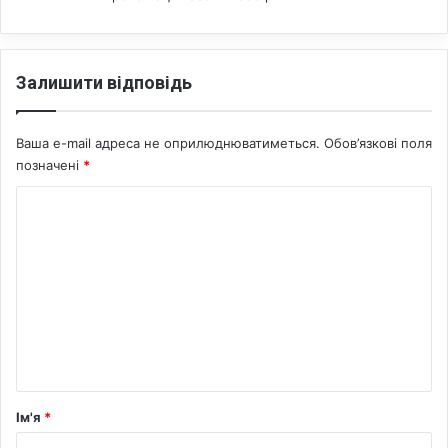
о
л
і
т
Залишити відповідь
и
к
а
Ваша e-mail адреса не оприлюднюватиметься.
Обов’язкові поля
м
позначені
*
К
о
м
е
н
т
а
р
Ім'я
*
*