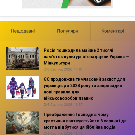
Нещодавні
Популярні
Коментарі
Росія пошкодила майже 2 тисячі
пам’яток культурної спадщини України —
Мінкультури
6 Серпня, 2026, 14:10
ЄС продовжив тимчасовий захист для
українців до 2028 року та запровадив
нові правила для
військовозобов’язаних
6 Серпня, 2026, 13:57
Преображення Господнє: чому
християни святкують його 6 серпня і де
могла відбутися ця біблійна подія
6 Серпня, 2026, 13:42