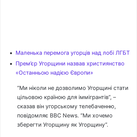
Маленька перемога угорців над лобі ЛГБТ
Прем’єр Угорщини назвав християнство
«Останньою надією Європи»
“Ми ніколи не дозволимо Угорщині стати
цільовою країною для іммігрантів”, –
сказав він угорському телебаченню,
повідомляє BBC News. “Ми хочемо
зберегти Угорщину як Угорщину”.