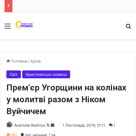
Меню
Ш
Головна
/
Архів
Світ
Християнські новини
Прем'єр Угорщини на колінах
у молитві разом з Ніком
Вуйчичем
Анатолій Якобчук
F
S
1 Листопада, 2019, 21:11
1
o
e
582
Час читання: 2 хв.