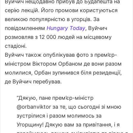
Вуйчич нещодавно прибув до Будапешта на
серію лекцій. Його промови користуються
великою популярністю в угорців. За
повідомленням
Hungary Today
, Вуйчич
розмовляв з 12 000 людей на місцевому
стадіоні.
Вуйчич також опублікував фото з прем’єр-
міністром Віктором Орбаном де вони разом
молилися, Орбан зупинився біля резиденції,
де Вуйчич перебував.
“Дякую, пане прем’єр-міністр
@orbanviktor за те, що сьогодні зі мною
зустрілися і разом молимось за
Угорщину! Дякую вам за привітання, і я