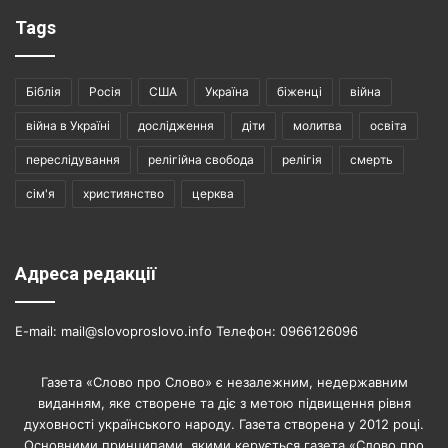
Tags
Біблія
Росія
США
Україна
біженці
війна
війна в Україні
дослідження
діти
молитва
освіта
переслідування
релігійна свобода
релігія
смерть
сім'я
християнство
церква
Адреса редакції
E-mail: mail@slovoproslovo.info Телефон: 0966126096
Газета «Слово про Слово» є незалежним, недержавним
виданням, яке створене та діє з метою підвищення рівня
духовності українського народу. Газета створена у 2012 році.
Основними принципами, якими керується газета «Слово про