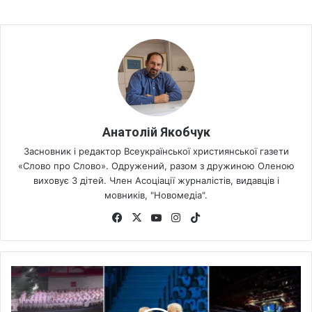
Анатолій Якобчук
Засновник і редактор Всеукраїнської християнської газети
«Слово про Слово». Одружений, разом з дружиною Оленою
виховує 3 дітей. Член Асоціації журналістів, видавців і
мовників, "Новомедіа".
Fa
X
Yo
Ins
Tik
ce
uT
tag
To
bo
ub
ra
k
ok
e
m
«
Ф
е