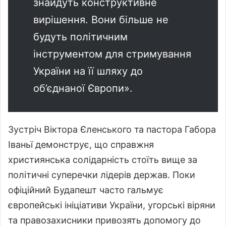
знайдуть конструктивне
вирішення. Вони більше не
будуть політичним
інструментом для стримування
України на її шляху до
об’єднаної Європи».
Зустріч Віктора Єленського та пастора Габора
Іваньї демонструє, що справжня
християнська солідарність стоїть вище за
політичні суперечки лідерів держав. Поки
офіційний Будапешт часто гальмує
європейські ініціативи України, угорські віряни
та правозахисники привозять допомогу до