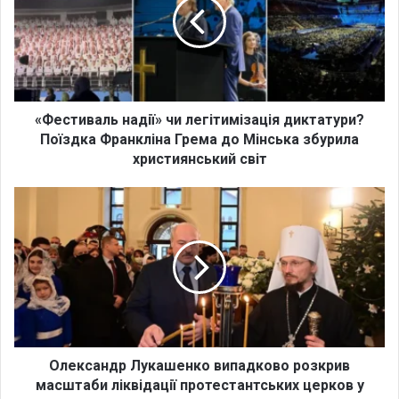
с
т
и
в
а
л
ь
«Фестиваль надії» чи легітимізація диктатури?
н
Поїздка Франкліна Грема до Мінська збурила
а
християнський світ
д
і
О
ї
л
»
е
ч
к
и
с
л
а
е
н
г
д
і
р
т
Л
Олександр Лукашенко випадково розкрив
и
у
масштаби ліквідації протестантських церков у