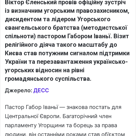
Віктор Єленський провів офіційну зустріч
із визначним угорським правозахисником,
дисидентом та лідером Угорського
євангельського братства (методистської
спільноти) пастором Габором Іваньї. Візит
релігійного діяча такого масштабу до
Києва став потужним сигналом підтримки
України та перезавантаження українсько-
угорських відносин на рівні
громадянського суспільства.
Джерело:
ДЕСС
Пастор Габор Іваньї — знакова постать для
Центральної Європи. Багаторічний член
парламенту Угорщини та борець за права
людини, він останніми роками став об’єктом