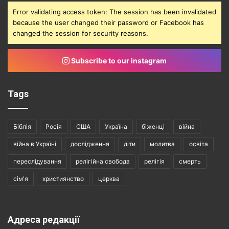
Error validating access token: The session has been invalidated
because the user changed their password or Facebook has
changed the session for security reasons.
Subscribe to our instagram
Tags
Біблія
Росія
США
Україна
біженці
війна
війна в Україні
дослідження
діти
молитва
освіта
переслідування
релігійна свобода
релігія
смерть
сім'я
християнство
церква
Адреса редакції