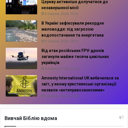
Церкву активніше долучатися до
незавершеної місії
5 Серпня, 2026, 10:14
В Україні зафіксували рекордне
маловоддя: під загрозою
водопостачання та енергетика
5 Серпня, 2026, 08:01
Від атак російських FPV-дронів
загинули майже тисяча цивільних
українців
4 Серпня, 2026, 22:30
Amnesty International UK вибачилася за
звіт, у якому християнські організації
назвали «антиправозахисними»
4 Серпня, 2026, 21:38
Вивчай Біблію вдома