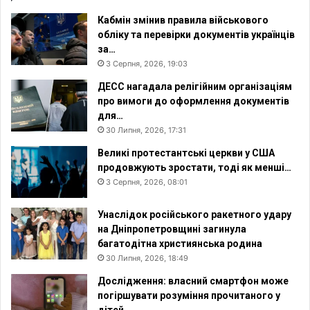
к
і
и
л
Кабмін змінив правила військового
й
о
обліку та перевірки документів українців
с
р
за…
в
у
3 Серпня, 2026, 19:03
і
с
ДЕСС нагадала релігійним організаціям
т
і
про вимоги до оформлення документів
для…
30 Липня, 2026, 17:31
Великі протестантські церкви у США
продовжують зростати, тоді як менші…
3 Серпня, 2026, 08:01
Унаслідок російського ракетного удару
на Дніпропетровщині загинула
багатодітна християнська родина
30 Липня, 2026, 18:49
Дослідження: власний смартфон може
погіршувати розуміння прочитаного у
дітей