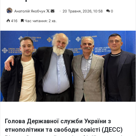
Анатолій Якобчук
F
S
20 Травня, 2026, 10:58
0
o
e
416
Час читання: 2 хв.
l
n
l
d
o
a
w
n
o
e
n
m
X
a
i
l
Голова Державної служби України з
етнополітики та свободи совісті (ДЕСС)