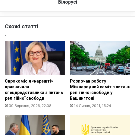
м
к
Білорусі
і
а
з
ш
а
е
ц
Схожі статті
н
і
к
я
о
д
в
и
и
к
п
т
а
а
д
т
к
Єврокомісія «нарешті»
Розпочав роботу
у
о
призначила
Міжнародний саміт з питань
р
в
спецпредставника з питань
релігійної свободи у
и
о
релігійної свободи
Вашингтоні
?
р
30 Березня, 2026, 22:08
14 Липня, 2021, 15:24
П
о
о
з
ї
к
з
р
д
и