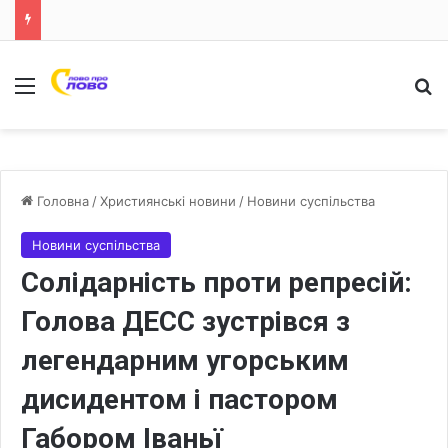
Меню
Ш
Головна
/
Християнські новини
/
Новини суспільства
Новини суспільства
Солідарність проти репресій:
Голова ДЕСС зустрівся з
легендарним угорським
дисидентом і пастором
Габором Іваньї