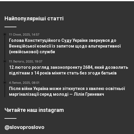
Найпопулярніші статті
11 Січня, 2025, 14:57
Голова Конституційного Суду України звернувся до
Венеційської комісії із запитом щодо альтернативної
(невійськової) служби
11 Лютого, 2020, 19:07
12 лютого розгляд законопроекту 2684, який дозволить
підліткам з 14 років міняти стать без згоди батьків
4 Липня, 2025, 08:01
Після війни Україна може зіткнутися з хвилею освітньої
маргіналізації серед молоді — Лілія Гриневич
Читайте наш instagram
@slovoproslovo