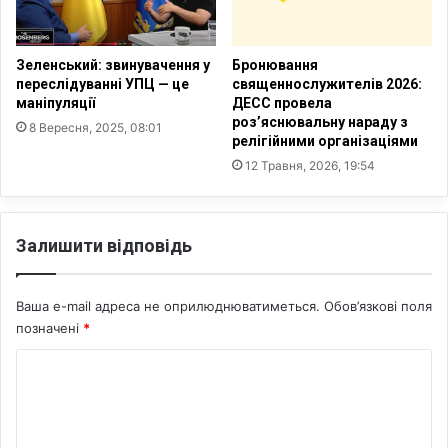
к
в
а
м
Ф
а
Зеленський: звинувачення у
Бронювання
р
с
переслідуванні УПЦ — це
священнослужителів 2026:
а
ш
маніпуляції
ДЕСС провела
н
роз’яснювальну нараду з
т
8 Вересня, 2025, 08:01
к
релігійними організаціями
а
л
б
12 Травня, 2026, 19:54
і
и
н
л
а
і
Залишити відповідь
Г
к
р
в
е
і
Ваша e-mail адреса не оприлюднюватиметься.
Обов’язкові поля
м
д
позначені
*
а
а
д
ц
К
о
і
М
о
ї
і
п
м
н
р