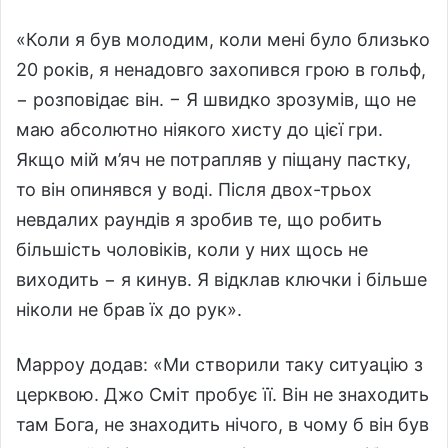
«Коли я був молодим, коли мені було близько
20 років, я ненадовго захопився грою в гольф,
− розповідає він. − Я швидко зрозумів, що не
маю абсолютно ніякого хисту до цієї гри.
Якщо мій м’яч не потрапляв у піщану пастку,
то він опинявся у воді. Після двох-трьох
невдалих раундів я зробив те, що робить
більшість чоловіків, коли у них щось не
виходить − я кинув. Я відклав ключки і більше
ніколи не брав їх до рук».
Марроу додав: «Ми створили таку ситуацію з
церквою. Джо Сміт пробує її. Він не знаходить
там Бога, не знаходить нічого, в чому б він був