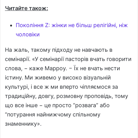
Читайте також:
Покоління Z: жінки не більш релігійні, ніж
чоловіки
На жаль, такому підходу не навчають в
семінарії. «У семінарії пасторів вчать говорити
слова, − каже Марроу. − Їх не вчать нести
істину. Ми живемо у високо візуальній
культурі, і все ж ми вперто чіпляємося за
традиційну, довгу, розмовну проповідь, тому
що все інше − це просто “розвага” або
“потурання найнижчому спільному
знаменнику».