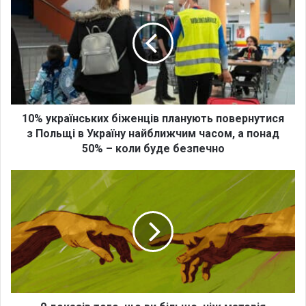
0
%
у
к
р
а
ї
н
с
10% українських біженців планують повернутися
ь
з Польщі в Україну найближчим часом, а понад
к
50% – коли буде безпечно
и
х
9
б
д
і
о
ж
к
е
а
н
з
ц
і
і
в
в
т
п
о