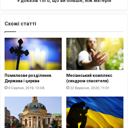
9 доказів того, що ви більше, ніж матерія
л
г
а
о
н
,
Схожі статті
у
щ
ю
о
т
в
ь
и
п
б
о
і
в
л
е
ь
р
ш
Помилкове розділення.
Месіанський комплекс
н
е
Держава і церква
(синдром спасителя)
у
,
9 Серпня, 2019, 13:08
22 Вересня, 2020, 11:01
т
н
и
і
с
ж
я
м
з
а
П
т
о
е