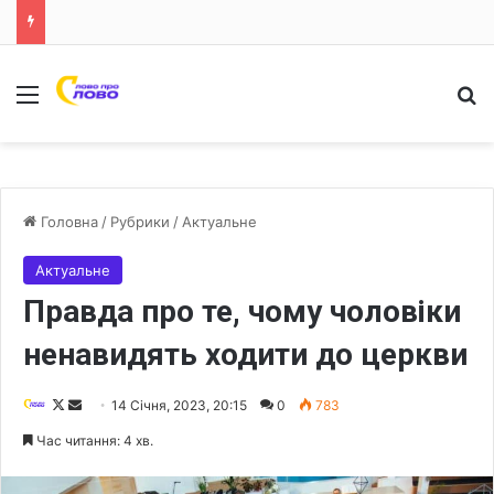
Меню
Ш
Головна
/
Рубрики
/
Актуальне
Актуальне
Правда про те, чому чоловіки
ненавидять ходити до церкви
F
S
14 Січня, 2023, 20:15
0
783
o
e
Час читання: 4 хв.
l
n
l
d