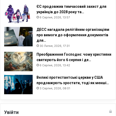
у
ЄС продовжив тимчасовий захист для
д
українців до 2028 року та…
е
6 Серпня, 2026, 13:57
б
е
ДЕСС нагадала релігійним організаціям
з
про вимоги до оформлення документів
п
для…
е
30 Липня, 2026, 17:31
ч
н
Преображення Господнє: чому християни
о
святкують його 6 серпня і де…
6 Серпня, 2026, 13:42
Великі протестантські церкви у США
продовжують зростати, тоді як менші…
3 Серпня, 2026, 08:01
Увійти