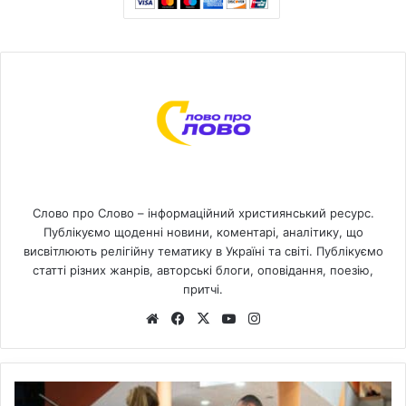
Слово про Слово – інформаційний християнський ресурс.
Публікуємо щоденні новини, коментарі, аналітику, що
висвітлюють релігійну тематику в Україні та світі. Публікуємо
статті різних жанрів, авторські блоги, оповідання, поезію,
притчі.
We
Fa
X
Yo
Ins
bsi
ce
uT
tag
te
bo
ub
ra
ok
e
m
1