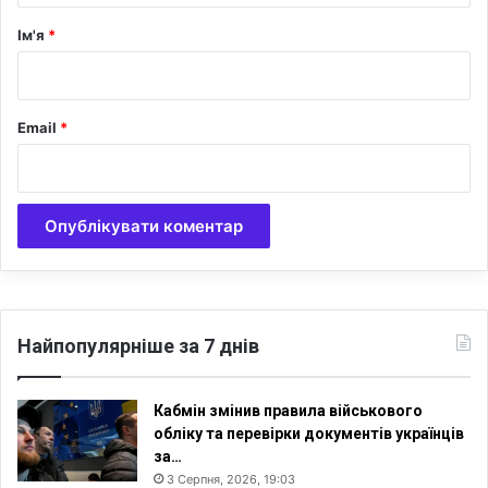
м
ч
р
Ім'я
*
а
*
с
о
м
Email
*
,
а
п
о
н
а
д
5
0
Найпопулярніше за 7 днів
%
–
к
Кабмін змінив правила військового
о
обліку та перевірки документів українців
л
за…
и
3 Серпня, 2026, 19:03
б