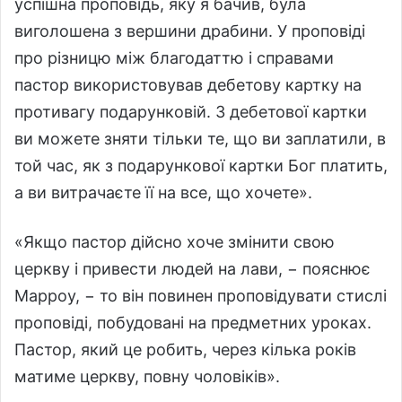
успішна проповідь, яку я бачив, була
виголошена з вершини драбини. У проповіді
про різницю між благодаттю і справами
пастор використовував дебетову картку на
противагу подарунковій. З дебетової картки
ви можете зняти тільки те, що ви заплатили, в
той час, як з подарункової картки Бог платить,
а ви витрачаєте її на все, що хочете».
«Якщо пастор дійсно хоче змінити свою
церкву і привести людей на лави, − пояснює
Марроу, − то він повинен проповідувати стислі
проповіді, побудовані на предметних уроках.
Пастор, який це робить, через кілька років
матиме церкву, повну чоловіків».