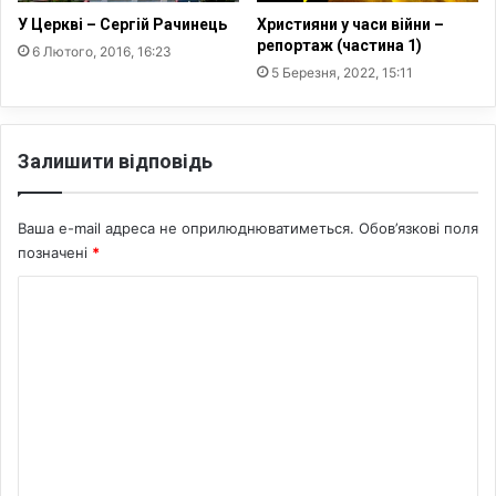
л
р
У Церкві – Сергій Рачинець
Християни у часи війни –
ь
і
репортаж (частина 1)
6 Лютого, 2016, 16:23
щ
я
5 Березня, 2022, 15:11
і
в
У
к
Залишити відповідь
р
а
ї
Ваша e-mail адреса не оприлюднюватиметься.
Обов’язкові поля
н
позначені
*
у
н
К
а
о
й
м
б
л
е
и
н
ж
ч
т
и
а