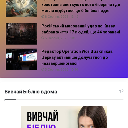
християни святкують його 6 серпня і де
могла відбутися ця біблійна подія
6 Серпня, 2026, 13:42
Російський масований удар по Києву
забрав життя 17 людей, ще 44 поранені
5 Серпня, 2026, 11:16
Редактор Operation World закликав
Церкву активніше долучатися до
незавершеної місії
5 Серпня, 2026, 10:14
Вивчай Біблію вдома