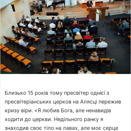
o
a
w
n
o
e
n
m
X
a
i
l
Близько 15 років тому пресвітер однієї з
пресвітеріанських церков на Алясці пережив
кризу віри. «Я любив Бога, але ненавидів
ходити до церкви. Недільного ранку я
знаходив своє тіло на лавах, але моє серце