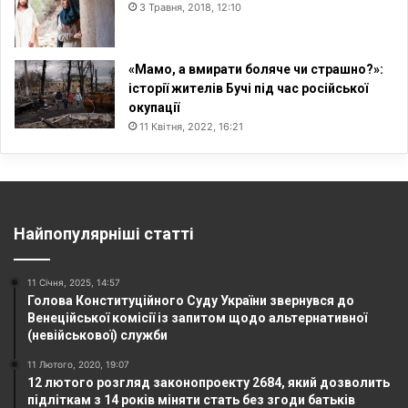
3 Травня, 2018, 12:10
«Мамо, а вмирати боляче чи страшно?»:
історії жителів Бучі під час російської
окупації
11 Квітня, 2022, 16:21
Найпопулярніші статті
11 Січня, 2025, 14:57
Голова Конституційного Суду України звернувся до
Венеційської комісії із запитом щодо альтернативної
(невійськової) служби
11 Лютого, 2020, 19:07
12 лютого розгляд законопроекту 2684, який дозволить
підліткам з 14 років міняти стать без згоди батьків