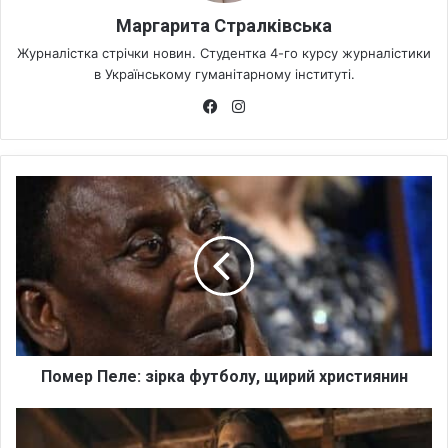
Маргарита Стралківська
Журналістка стрічки новин. Студентка 4-го курсу журналістики
в Українському гуманітарному інституті.
Fa
Ins
ce
tag
bo
ra
ok
m
П
о
м
е
р
П
е
л
е
:
Помер Пеле: зірка футболу, щирий християнин
з
і
Д
р
ж