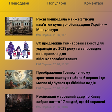
Нещодавні
Популярні
Коментарі
Росія пошкодила майже 2 тисячі
пам’яток культурної спадщини України —
Мінкультури
6 Серпня, 2026, 14:10
ЄС продовжив тимчасовий захист для
українців до 2028 року та запровадив
нові правила для
військовозобов’язаних
6 Серпня, 2026, 13:57
Преображення Господнє: чому
християни святкують його 6 серпня і де
могла відбутися ця біблійна подія
6 Серпня, 2026, 13:42
Російський масований удар по Києву
забрав життя 17 людей, ще 44 поранені
5 Серпня, 2026, 11:16