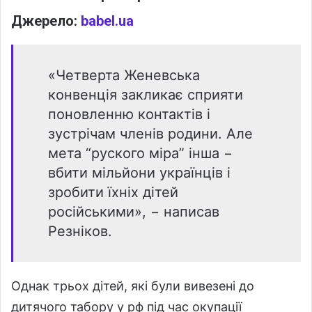
Джерело:
babel.ua
«Четверта Женевська
конвенція закликає сприяти
поновленню контактів і
зустрічам членів родини. Але
мета “руского міра” інша −
вбити мільйони українців і
зробити їхніх дітей
російськими», − написав
Резніков.
Однак трьох дітей, які були вивезені до
дитячого табору у рф під час окупації