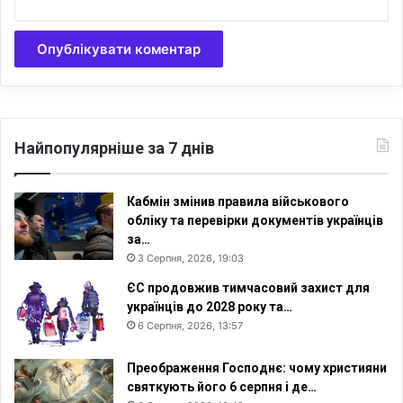
т
?
»
Найпопулярніше за 7 днів
Кабмін змінив правила військового
обліку та перевірки документів українців
за…
3 Серпня, 2026, 19:03
ЄС продовжив тимчасовий захист для
українців до 2028 року та…
6 Серпня, 2026, 13:57
Преображення Господнє: чому християни
святкують його 6 серпня і де…