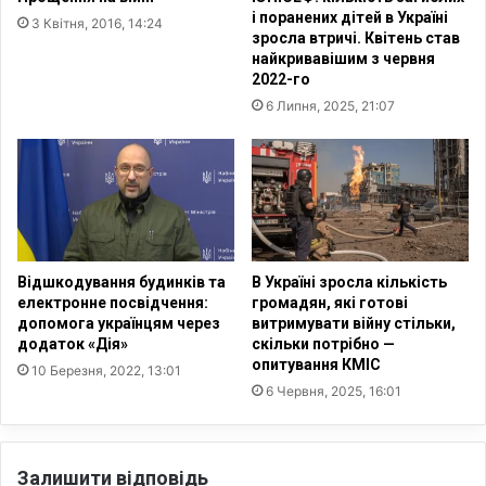
я
І
і поранених дітей в Україні
3 Квітня, 2016, 14:24
н
с
зросла втричі. Квітень став
и
у
найкривавішим з червня
н
с
2022-го
а
6 Липня, 2025, 21:07
»
в
і
д
п
о
в
і
Відшкодування будинків та
В Україні зросла кількість
д
електронне посвідчення:
громадян, які готові
допомога українцям через
витримувати війну стільки,
а
додаток «Дія»
скільки потрібно —
є
опитування КМІС
н
10 Березня, 2022, 13:01
6 Червня, 2025, 16:01
а
г
о
л
Залишити відповідь
о