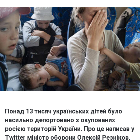
n
d
a
n
e
m
a
i
l
Понад 13 тисяч українських дітей було
насильно депортовано з окупованих
росією територій України. Про це написав у
Twitter міністр оборони Олексій Резніков.