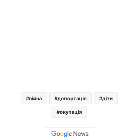
війна
депортація
діти
окупація