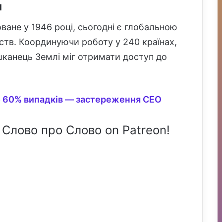
я
оване у 1946 році, сьогодні є глобальною
ств. Координуючи роботу у 240 країнах,
канець Землі міг отримати доступ до
о 60% випадків — застереження CEO
 Слово про Слово on Patreon!