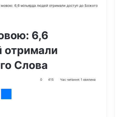
ю мовою: 6,6 мільярда людей отримали доступ до Божого
овою: 6,6
й отримали
го Слова
0
415
Час читання: 1 хвилина
st
Messenger