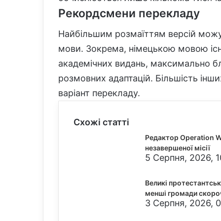
Рекордсмени перекладу
Найбільшим розмаїттям версій можут
мови. Зокрема, німецькою мовою існ
академічних видань, максимально бл
розмовних адаптацій. Більшість інш
варіант перекладу.
Схожі статті
Редактор Operation W
незавершеної місії
5 Серпня, 2026, 1
Великі протестантськ
менші громади скоро
3 Серпня, 2026, 0