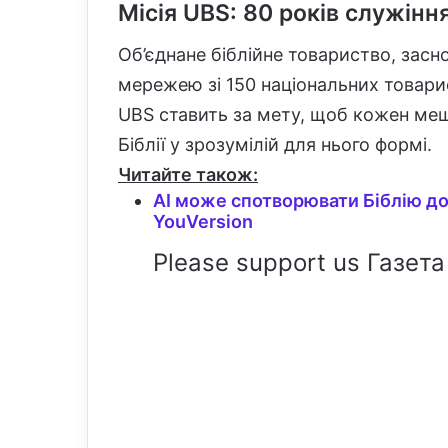
Місія UBS: 80 років служінн
Об’єднане біблійне товариство, засн
мережею зі 150 національних товари
UBS ставить за мету, щоб кожен меш
Біблії у зрозумілій для нього формі.
Читайте також:
AI може спотворювати Біблію д
YouVersion
Please support us Газета