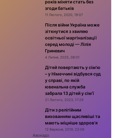
років міняти стать без
згоди батьків
11 Лютого, 2020, 19:07
Після війни Україна може
зіткнутися з хвилею
освітньої маргіналізації
серед молоді — Лілія
Гриневич
4 Липня, 2025, 08:01
Дітей повертають у сім’ю
– у Німеччині відбувся суд
у справі, по якій
ювенальна служба
забрала 13 дітей у сім’ї
21 Лютого, 2023, 17:29
Діти з релігійним
вихованням щасливіші та
мають міцніше здоров’я
12 Вересня, 2019, 22:06
Авокадо