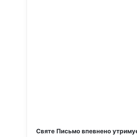
o
e
n
m
X
a
i
l
Святе Письмо впевнено утримує