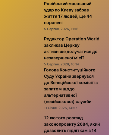
Російський масований
удар по Києву забрав
життя 17 людей, ще 44
поранені
5 Серпня, 2026, 11:16
Редактор Operation World
закликав Церкву
активніше долучатися до
незавершеної місії
5 Серпня, 2026, 10:14
Голова Конституційного
Суду України звернувся
до Венеційської комісії із
запитом щодо
альтернативної
(невійськової) служби
11 Січня, 2025, 14:57
12 лютого розгляд
законопроекту 2684, який
дозволить підліткам з 14