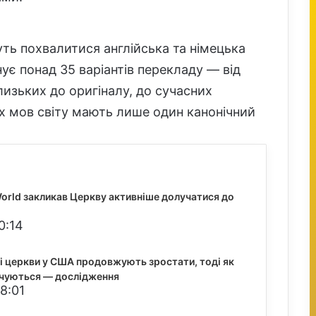
ь похвалитися англійська та німецька
ує понад 35 варіантів перекладу — від
изьких до оригіналу, до сучасних
их мов світу мають лише один канонічний
orld закликав Церкву активніше долучатися до
0:14
і церкви у США продовжують зростати, тоді як
чуються — дослідження
8:01