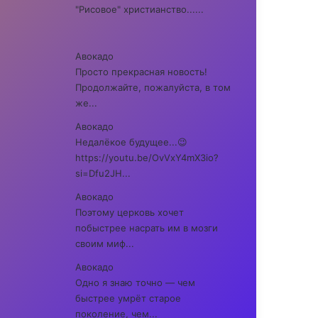
"Рисовое" христианство......
Авокадо
Просто прекрасная новость!
Продолжайте, пожалуйста, в том
же...
Авокадо
Недалёкое будущее...😉
https://youtu.be/OvVxY4mX3io?
si=Dfu2JH...
Авокадо
Поэтому церковь хочет
побыстрее насрать им в мозги
своим миф...
Авокадо
Одно я знаю точно — чем
быстрее умрёт старое
поколение, чем...