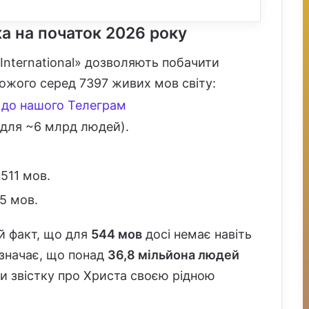
ка на початок 2026 року
IL International» дозволяють побачити
ожого серед 7397 живих мов світу:
до нашого Телеграм
 для ~6 млрд людей).
511 мов.
5 мов.
й факт, що для
544 мов
досі немає навіть
означає, що понад
36,8 мільйона людей
и звістку про Христа своєю рідною