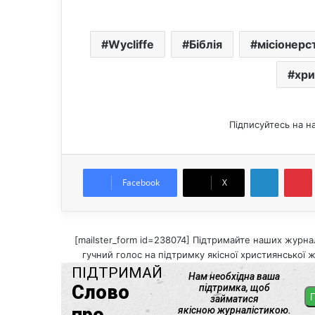
Wycliffe
Біблія
місіонерс
хри
Підписуйтесь на н
LinkedIn
Pintere
Facebook
X
[mailster_form id=238074] Підтримайте наших журнал
гучний голос на підтримку якісної християнської ж