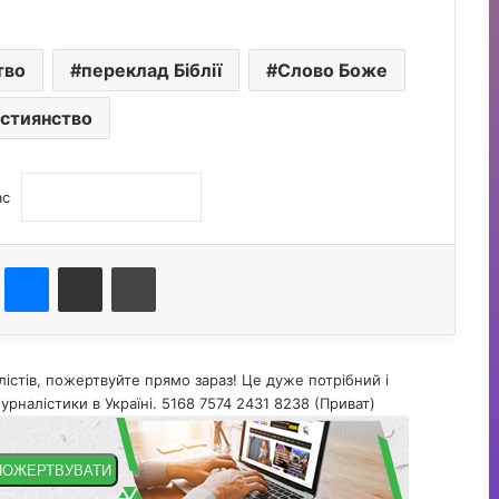
тво
переклад Біблії
Слово Боже
стиянство
ас
st
Messenger
Поділитися електронною поштою
Друк
істів, пожертвуйте прямо зараз! Це дуже потрібний і
урналістики в Україні. 5168 7574 2431 8238 (Приват)