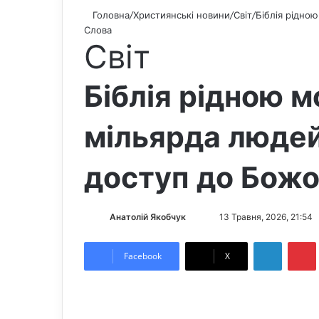
Головна
/
Християнські новини
/
Світ
/
Біблія рідно
Слова
Світ
Біблія рідною м
мільярда люде
доступ до Божо
Анатолій Якобчук
F
S
13 Травня, 2026, 21:54
o
e
LinkedIn
Pintere
l
n
Facebook
X
l
d
o
a
w
n