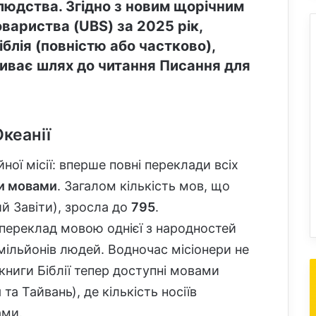
 людства. Згідно з новим щорічним
овариства (UBS) за 2025 рік,
іблія (повністю або частково),
риває шлях до читання Писання для
Океанії
ної місії: вперше повні переклади всіх
и мовами
. Загалом кількість мов, що
й Завіти), зросла до
795
.
переклад мовою однієї з народностей
мільйонів людей. Водночас місіонери не
книги Біблії тепер доступні мовами
та Тайвань), де кількість носіїв
ами.