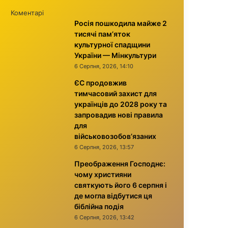
Коментарі
Росія пошкодила майже 2
тисячі пам’яток
культурної спадщини
України — Мінкультури
6 Серпня, 2026, 14:10
ЄС продовжив
тимчасовий захист для
українців до 2028 року та
запровадив нові правила
для
військовозобов’язаних
6 Серпня, 2026, 13:57
Преображення Господнє:
чому християни
святкують його 6 серпня і
де могла відбутися ця
біблійна подія
6 Серпня, 2026, 13:42