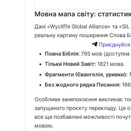
Мовна мапа світу: статисти
Дані «Wycliffe Global Alliance» та «S
реальну картину поширення Слова Б
Приєднуйся 
Повна Біблія:
795 мов (доступна
Тільки Новий Завіт:
1821 мова.
Фрагменти (Євангелія, уривки):
1
Без жодного рядка Писання:
166
Особливе занепокоєння викликає то
запущеного проєкту перекладу. Це 
все ще позбавлені можливості почут
мовою.