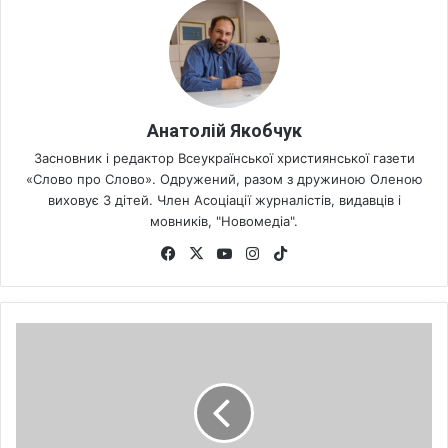
Анатолій Якобчук
Засновник і редактор Всеукраїнської християнської газети
«Слово про Слово». Одружений, разом з дружиною Оленою
виховує 3 дітей. Член Асоціації журналістів, видавців і
мовників, "Новомедіа".
Fa
X
Yo
Ins
Tik
ce
uT
tag
To
bo
ub
ra
k
ok
e
m
Г
л
а
в
и
ц