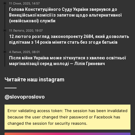
11 Січня, 2025, 14:57
Голова Конституційного Суду України звернувся до
Венеційської комісії із запитом щодо альтернативної
(невійськової) служби
11 Лютого, 2020, 19:07
12 лютого розгляд законопроекту 2684, який дозволить
підліткам з 14 років міняти стать без згоди батьків
4 Липня, 2025, 08:01
Після війни Україна може зіткнутися з хвилею освітньої
маргіналізації серед молоді — Лілія Гриневич
Читайте наш instagram
@slovoproslovo
Error validating access token: The session has been invalidated
because the user changed their password or Facebook has
changed the session for security reasons.