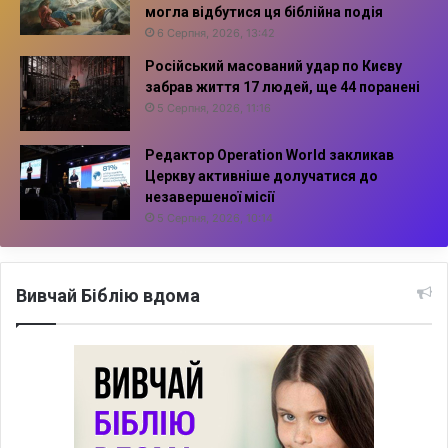
могла відбутися ця біблійна подія
6 Серпня, 2026, 13:42
Російський масований удар по Києву
забрав життя 17 людей, ще 44 поранені
5 Серпня, 2026, 11:16
Редактор Operation World закликав
Церкву активніше долучатися до
незавершеної місії
5 Серпня, 2026, 10:14
Вивчай Біблію вдома