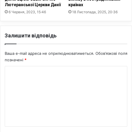
Лютеранської Церкви Данії
країнах
р
6 Червня, 2023, 15:46
18 Листопада, 2025, 20:36
Залишити відповідь
Ваша e-mail адреса не оприлюднюватиметься.
Обов’язкові поля
позначені
*
К
о
м
е
н
т
а