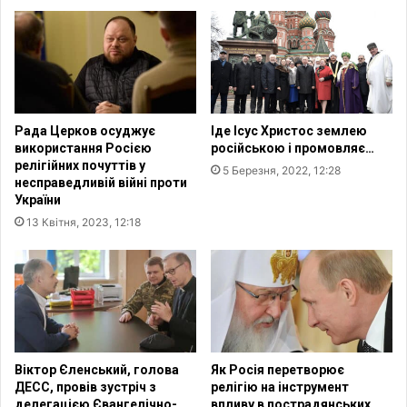
д
я
о
м
о
л
и
т
Рада Церков осуджує
Іде Ісус Христос землею
в
використання Росією
російською і промовляє…
и
релігійних почуттів у
5 Березня, 2022, 12:28
з
несправедливій війні проти
а
України
п
13 Квітня, 2023, 12:18
е
р
е
м
о
г
у
і
Віктор Єленський, голова
Як Росія перетворює
м
ДЕСС, провів зустріч з
релігію на інструмент
делегацією Євангелічно-
впливу в пострадянських
и