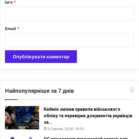
р
Ім'я
*
*
Email
*
Найпопулярніше за 7 днів
Кабмін змінив правила військового
обліку та перевірки документів українців
за…
3 Серпня, 2026, 19:03
ЄС продовжив тимчасовий захист для