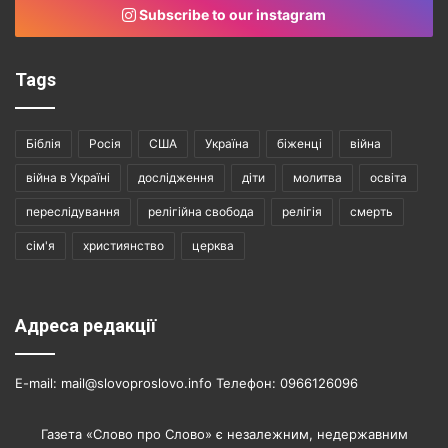
Subscribe to our instagram
Tags
Біблія
Росія
США
Україна
біженці
війна
війна в Україні
дослідження
діти
молитва
освіта
переслідування
релігійна свобода
релігія
смерть
сім'я
християнство
церква
Адреса редакції
E-mail: mail@slovoproslovo.info Телефон: 0966126096
Газета «Слово про Слово» є незалежним, недержавним