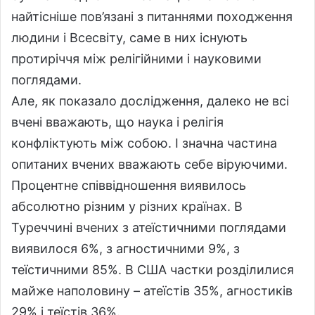
найтісніше пов’язані з питаннями походження
людини і Всесвіту, саме в них існують
протиріччя між релігійними і науковими
поглядами.
Але, як показало дослідження, далеко не всі
вчені вважають, що наука і релігія
конфліктують між собою. І значна частина
опитаних вчених вважають себе віруючими.
Процентне співвідношення виявилось
абсолютно різним у різних країнах. В
Туреччині вчених з атеїстичними поглядами
виявилося 6%, з агностичними 9%, з
теїстичними 85%. В США частки розділилися
майже наполовину – атеїстів 35%, агностиків
29% і теїстів 36%.