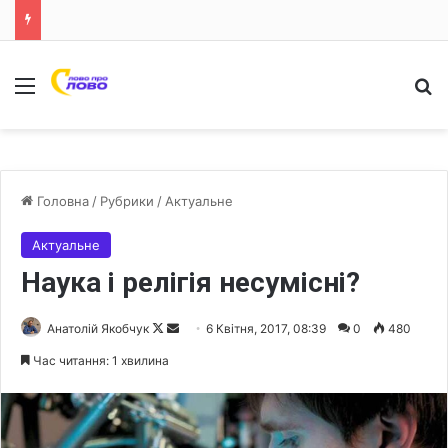
Меню
Ш
Головна
/
Рубрики
/
Актуальне
Актуальне
Наука і релігія несумісні?
Анатолій Якобчук
F
S
6 Квітня, 2017, 08:39
0
480
o
e
Час читання: 1 хвилина
l
n
l
d
o
a