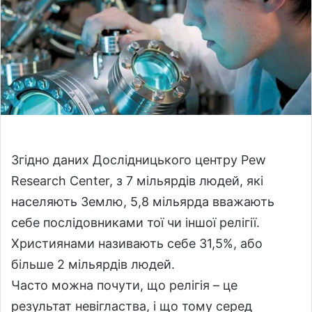
w
n
o
e
n
m
X
a
i
l
Згідно даних Дослідницького центру Pew
Research Center, з 7 мільярдів людей, які
населяють Землю, 5,8 мільярда вважають
себе послідовниками тої чи іншої релігії.
Християнами називають себе 31,5%, або
більше 2 мільярдів людей.
Часто можна почути, що релігія – це
результат невігластва, і що тому серед