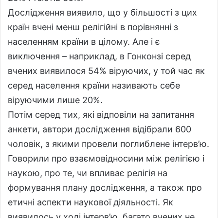
Дослідження виявило, що у більшості з цих
країн вчені менш релігійні в порівнянні з
населенням країни в цілому. Але і є
виключення – наприклад, в Гонконзі серед
вчених виявилося 54% віруючих, у той час як
серед населення країни називають себе
віруючими лише 20%.
Потім серед тих, які відповіли на запитання
анкети, автори дослідження відібрали 600
чоловік, з якими провели поглиблене інтерв’ю.
Говорили про взаємовідносини між релігією і
наукою, про те, чи впливає релігія на
формування плану дослідження, а також про
етичні аспекти наукової діяльності. Як
виявилось у ході інтерв’ю, багато вчених не