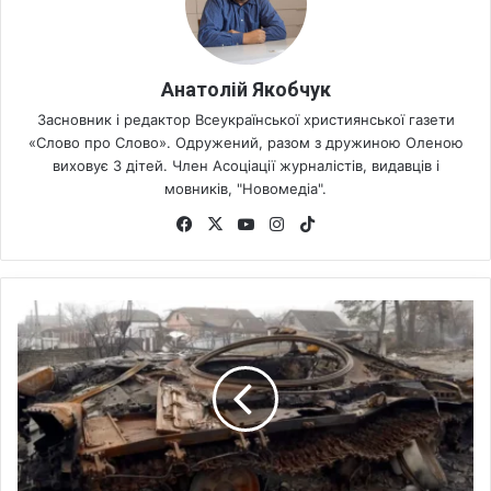
Анатолій Якобчук
Засновник і редактор Всеукраїнської християнської газети
«Слово про Слово». Одружений, разом з дружиною Оленою
виховує 3 дітей. Член Асоціації журналістів, видавців і
мовників, "Новомедіа".
Fa
X
Yo
Ins
Tik
ce
uT
tag
To
bo
ub
ra
k
ok
e
m
П
о
в
н
о
м
а
с