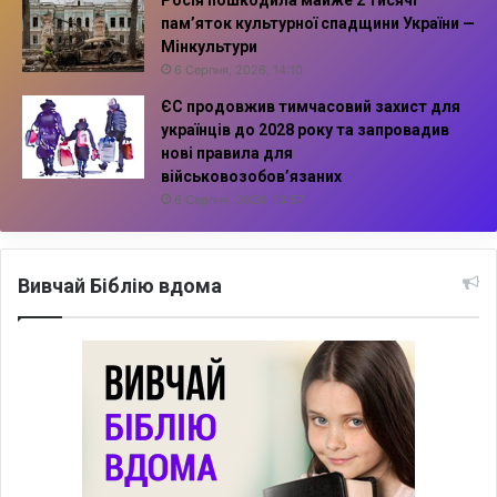
пам’яток культурної спадщини України —
Мінкультури
6 Серпня, 2026, 14:10
ЄС продовжив тимчасовий захист для
українців до 2028 року та запровадив
нові правила для
військовозобов’язаних
6 Серпня, 2026, 13:57
Вивчай Біблію вдома