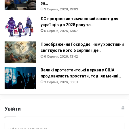
за…
в
3 Серпня, 2026, 19:03
і
л
ЄС продовжив тимчасовий захист для
ь
українців до 2028 року та…
н
6 Серпня, 2026, 13:57
о
г
Преображення Господнє: чому християни
о
святкують його 6 серпня і де…
к
6 Серпня, 2026, 13:42
о
д
Великі протестантські церкви у США
е
продовжують зростати, тоді як менші…
к
3 Серпня, 2026, 08:01
с
у
Увійти