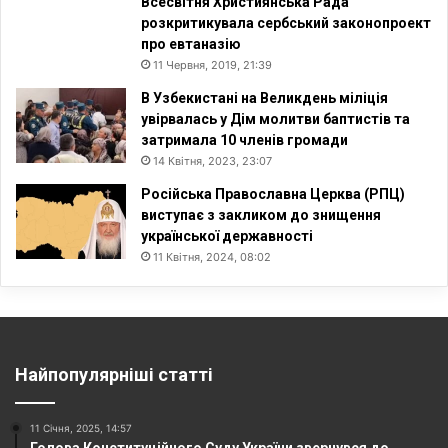
Всесвітня Християнська Рада
розкритикувала сербський законопроект
про евтаназію
11 Червня, 2019, 21:39
В Узбекистані на Великдень міліція
увірвалась у Дім молитви баптистів та
затримала 10 членів громади
14 Квітня, 2023, 23:07
Російська Православна Церква (РПЦ)
виступає з закликом до знищення
української державності
11 Квітня, 2024, 08:02
Найпопулярніші статті
11 Січня, 2025, 14:57
Голова Конституційного Суду України звернувся до