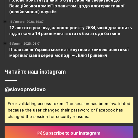
Венеційської комісії із запитом щодо альтернативної
(невійськової) служби
11 Лютого, 2020, 19:07
12 лютого розгляд законопроекту 2684, який дозволить
підліткам з 14 років міняти стать без згоди батьків
4 Липня, 2025, 08:01
Після війни Україна може зіткнутися з хвилею освітньої
маргіналізації серед молоді — Лілія Гриневич
Читайте наш instagram
@slovoproslovo
Error validating access token: The session has been invalidated
because the user changed their password or Facebook has
changed the session for security reasons.
Subscribe to our instagram