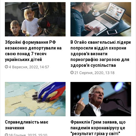
к
и
р
з
а
у
ї
с
н
т
и
р
Збройні формування РФ
В Огайо євангельські лідери
т
і
незаконно депортували на
попросили відділ охорони
р
в
свою понад 7 тисяч
здоров'я визнати
и
с
українських дітей
порнографію загрозою для
в
я
здоров'я суспільства
4 Вересня, 2022, 14:57
а
з
21 Серпня, 2020, 13:18
є
п
д
р
о
е
в
д
ш
с
е
т
,
а
н
в
Справедливість має
Франклін Грем заявив, що
і
н
значення
пандемія коронавірусу це
ж
"результат гріха у світі"
и
16 Грудня, 2025, 15:10