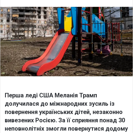
l
n
l
d
o
a
w
n
o
e
n
m
X
a
i
l
Перша леді США Меланія Трамп
долучилася до міжнародних зусиль із
повернення українських дітей, незаконно
вивезених Росією. За її сприяння понад 30
неповнолітніх змогли повернутися додому