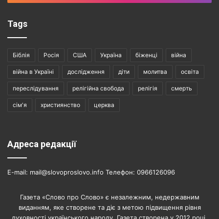
Tags
Біблія
Росія
США
Україна
біженці
війна
війна в Україні
дослідження
діти
молитва
освіта
переслідування
релігійна свобода
релігія
смерть
сім'я
християнство
церква
Адреса редакції
E-mail: mail@slovoproslovo.info Телефон: 0966126096
Газета «Слово про Слово» є незалежним, недержавним
виданням, яке створене та діє з метою підвищення рівня
духовності українського народу. Газета створена у 2012 році.