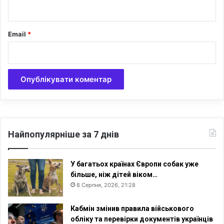
д
*
л
я
Email
*
о
б
г
о
в
о
р
е
н
н
Найпопулярніше за 7 днів
я
н
о
У багатьох країнах Європи собак уже
в
більше, ніж дітей віком…
о
8 Серпня, 2026, 21:28
г
о
Кабмін змінив правила військового
Ц
обліку та перевірки документів українців
и