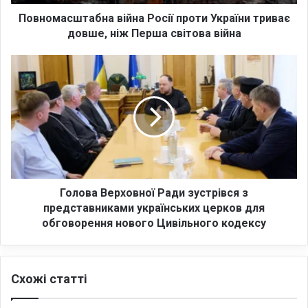
ш
т
Повномасштабна війна Росії проти України триває
а
довше, ніж Перша світова війна
б
н
Г
а
о
в
л
і
о
й
в
н
а
а
В
Р
е
о
р
с
х
Голова Верховної Ради зустрівся з
і
о
представниками українських церков для
ї
в
обговорення нового Цивільного кодексу
п
н
р
о
о
ї
т
Схожі статті
Р
и
а
У
д