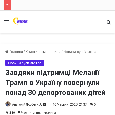
Меню
Ш
Головна
/
Християнські новини
/
Новини суспільства
Новини суспільства
Завдяки підтримці Меланії
Трамп в Україну повернули
понад 30 депортованих дітей
Анатолій Якобчук
F
S
10 Червня, 2026, 21:37
0
o
e
389
Час читання: 1 хвилина