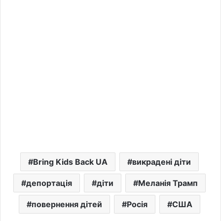
Bring Kids Back UA
викрадені діти
депортація
діти
Меланія Трамп
повернення дітей
Росія
США