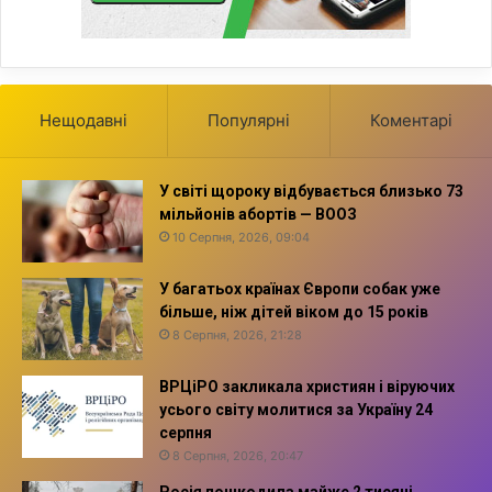
Нещодавні
Популярні
Коментарі
У світі щороку відбувається близько 73
мільйонів абортів — ВООЗ
10 Серпня, 2026, 09:04
У багатьох країнах Європи собак уже
більше, ніж дітей віком до 15 років
8 Серпня, 2026, 21:28
ВРЦіРО закликала християн і віруючих
усього світу молитися за Україну 24
серпня
8 Серпня, 2026, 20:47
Росія пошкодила майже 2 тисячі