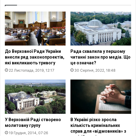
п
й
в
ф
У
а
к
к
р
т
а
о
ї
р
н
р
До Верховної Ради України
Рада схвалила у першому
у
е
внесли ряд законопроектів,
читанні закон про медіа. Що
п
л
які викликають тривогу
це означає?
о
і
22 Листопада, 2019, 12:17
30 Серпня, 2022, 18:48
в
г
е
і
р
й
н
н
у
о
л
с
и
т
п
і
У Верховній Раді створено
В Україні різко зросла
о
д
молитовну групу
кількість кримінальних
н
і
справ для «відмовників» з
19 Грудня, 2014, 07:26