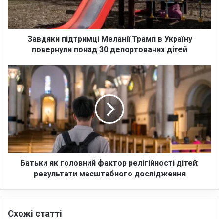
и
п
і
д
Завдяки підтримці Меланії Трамп в Україну
т
повернули понад 30 депортованих дітей
р
и
Б
м
а
ц
т
і
ь
М
к
е
и
л
я
а
к
н
г
і
о
Батьки як головний фактор релігійності дітей:
ї
л
результати масштабного дослідження
Т
о
р
в
а
н
Схожі статті
м
и