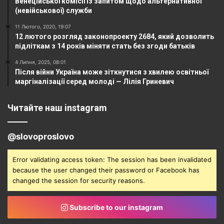
Венеційської комісії із запитом щодо альтернативної
(невійськової) служби
11 Лютого, 2020, 19:07
12 лютого розгляд законопроекту 2684, який дозволить
підліткам з 14 років міняти стать без згоди батьків
4 Липня, 2025, 08:01
Після війни Україна може зіткнутися з хвилею освітньої
маргіналізації серед молоді — Лілія Гриневич
Читайте наш instagram
@slovoproslovo
Error validating access token: The session has been invalidated
because the user changed their password or Facebook has
changed the session for security reasons.
Subscribe to our instagram