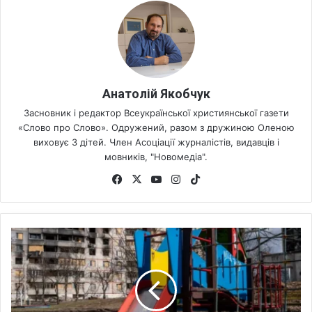
Анатолій Якобчук
Засновник і редактор Всеукраїнської християнської газети
«Слово про Слово». Одружений, разом з дружиною Оленою
виховує 3 дітей. Член Асоціації журналістів, видавців і
мовників, "Новомедіа".
Fa
X
Yo
Ins
Tik
ce
uT
tag
To
bo
ub
ra
k
ok
e
m
З
а
в
д
я
к