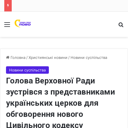
Меню
Ш
Головна
/
Християнські новини
/
Новини суспільства
Новини суспільства
Голова Верховної Ради
зустрівся з представниками
українських церков для
обговорення нового
Цивільного кодексу