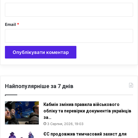
о
*
г
о
Email
*
д
о
с
л
і
д
ж
е
н
н
Найпопулярніше за 7 днів
я
Кабмін змінив правила військового
обліку та перевірки документів українців
за…
3 Серпня, 2026, 19:03
ЄС продовжив тимчасовий захист для