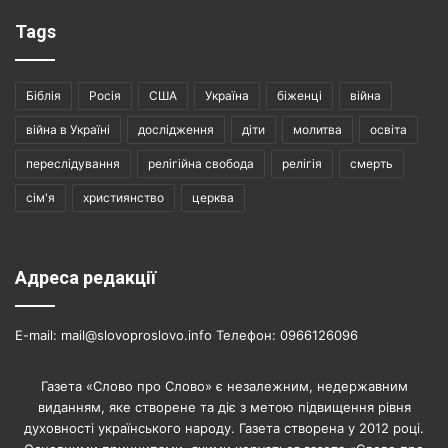
Tags
Біблія
Росія
США
Україна
біженці
війна
війна в Україні
дослідження
діти
молитва
освіта
переслідування
релігійна свобода
релігія
смерть
сім'я
християнство
церква
Адреса редакції
E-mail: mail@slovoproslovo.info Телефон: 0966126096
Газета «Слово про Слово» є незалежним, недержавним
виданням, яке створене та діє з метою підвищення рівня
духовності українського народу. Газета створена у 2012 році.