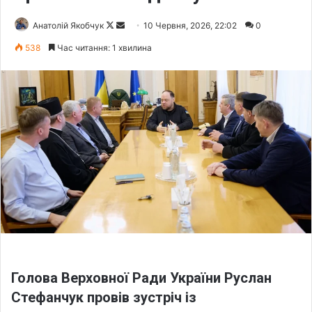
Анатолій Якобчук
F
S
10 Червня, 2026, 22:02
0
o
e
538
Час читання: 1 хвилина
l
n
l
d
o
a
w
n
o
e
n
m
X
a
i
l
Голова Верховної Ради України Руслан
Стефанчук провів зустріч із