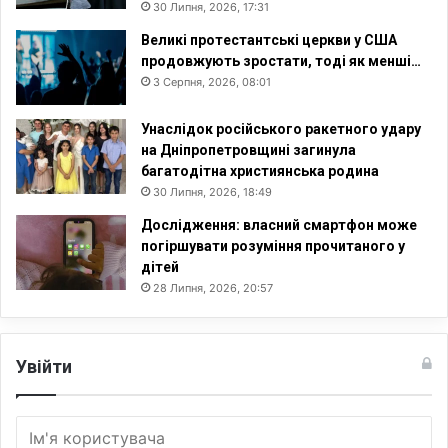
П
30 Липня, 2026, 17:31
Т
Великі протестантські церкви у США
С
продовжують зростати, тоді як менші…
Р
3 Серпня, 2026, 08:01
ч
и
Унаслідок російського ракетного удару
д
на Дніпропетровщині загинула
е
багатодітна християнська родина
п
30 Липня, 2026, 18:49
р
е
Дослідження: власний смартфон може
с
погіршувати розуміння прочитаного у
і
дітей
ї
28 Липня, 2026, 20:57
Увійти