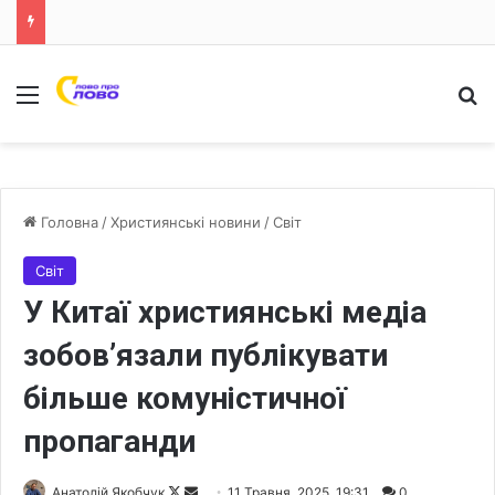
Меню
Ш
Головна
/
Християнські новини
/
Світ
Світ
У Китаї християнські медіа
зобов’язали публікувати
більше комуністичної
пропаганди
Анатолій Якобчук
F
S
11 Травня, 2025, 19:31
0