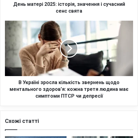
і
День матері 2025: історія, значення і сучасний
2
сенс свята
0
2
В
5
У
:
к
і
р
с
а
т
ї
о
н
р
і
і
з
я
р
В Україні зросла кількість звернень щодо
,
о
ментального здоров’я: кожна третя людина має
з
с
симптоми ПТСР чи депресії
н
л
а
а
ч
к
е
Схожі статті
і
н
л
н
ь