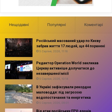
Нещодавні
Популярні
Коментарі
Російський масований удар по Києву
забрав життя 17 людей, ще 44 поранені
5 Серпня, 2026, 11:16
Редактор Operation World закликав
Церкву активніше долучатися до
незавершеної місії
5 Серпня, 2026, 10:14
В Україні зафіксували рекордне
маловоддя: під загрозою
водопостачання та енергетика
5 Серпня, 2026, 08:01
Від атак російських FPV-дронів