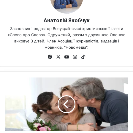
Анатолій Якобчук
Засновник і редактор Всеукраїнської християнської газети
«Слово про Слово». Одружений, разом з дружиною Оленою
виховує 3 дітей. Член Асоціації журналістів, видавців і
мовників, "Новомедіа".
Fa
X
Yo
Ins
Tik
ce
uT
tag
To
bo
ub
ra
k
ok
e
m
Д
е
н
ь
м
а
т
е
р