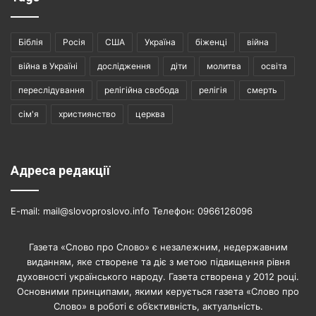
Біблія
Росія
США
Україна
біженці
війна
війна в Україні
дослідження
діти
молитва
освіта
переслідування
релігійна свобода
релігія
смерть
сім'я
християнство
церква
Адреса редакції
E-mail: mail@slovoproslovo.info Телефон: 0966126096
Газета «Слово про Слово» є незалежним, недержавним
виданням, яке створене та діє з метою підвищення рівня
духовності українського народу. Газета створена у 2012 році.
Основними принципами, якими керується газета «Слово про
Слово» в роботі є об’єктивність, актуальність.