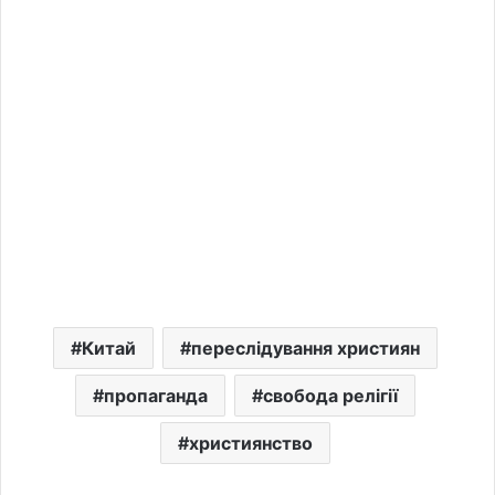
Китай
переслідування християн
пропаганда
свобода релігії
християнство