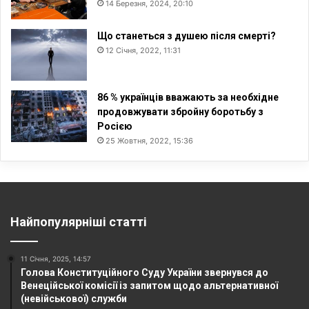
14 Березня, 2024, 20:10
Що станеться з душею після смерті?
12 Січня, 2022, 11:31
86 % українців вважають за необхідне
продовжувати збройну боротьбу з
Росією
25 Жовтня, 2022, 15:36
Найпопулярніші статті
11 Січня, 2025, 14:57
Голова Конституційного Суду України звернувся до
Венеційської комісії із запитом щодо альтернативної
(невійськової) служби