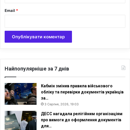
р
е
Email
*
т
я
л
ю
д
и
н
а
м
Найпопулярніше за 7 днів
а
є
с
Кабмін змінив правила військового
и
обліку та перевірки документів українців
м
за…
п
3 Серпня, 2026, 19:03
т
ДЕСС нагадала релігійним організаціям
о
про вимоги до оформлення документів
м
для…
и