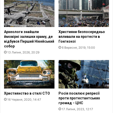
я
к
і
і
с
с
у
т
ч
ь
а
з
Археологи знайшли
Християни безпосередньо
с
в
ймовірні залишки храму, де
впливали на протести в
н
е
відбувся Перший Нікейський
Гонгконзі
и
р
собор
6 Вересня, 2019, 15:00
й
н
13 Липня, 2026, 20:29
с
е
е
н
н
ь
с
щ
с
о
в
д
я
о
т
м
Християнство в стилі СТО
Росія посилює репресії
а
е
проти протестантських
16 Червня, 2020, 14:47
н
громад − ЦНС
т
17 Липня, 2023, 12:17