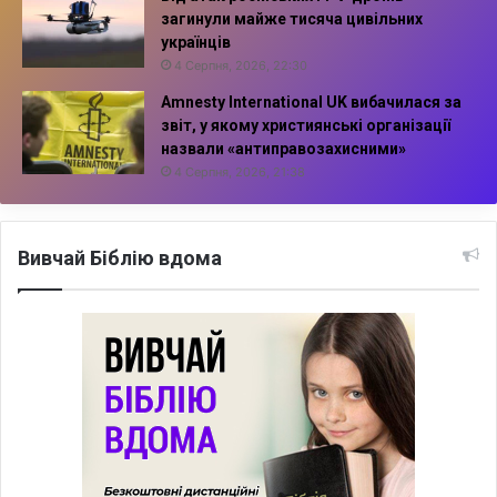
загинули майже тисяча цивільних
українців
4 Серпня, 2026, 22:30
Amnesty International UK вибачилася за
звіт, у якому християнські організації
назвали «антиправозахисними»
4 Серпня, 2026, 21:38
Вивчай Біблію вдома