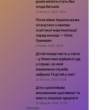
років міняти стать без
згоди батьків
11 Лютого, 2020, 19:07
Після війни Україна може
зіткнутися з хвилею
освітньої маргіналізації
серед молоді — Лілія
Гриневич
4 Липня, 2025, 08:01
Дітей повертають у сім’ю
– у Німеччині відбувся суд
у справі, по якій
ювенальна служба
забрала 13 дітей у сім’ї
21 Лютого, 2023, 17:29
Діти з релігійним
вихованням щасливіші та
мають міцніше здоров’я
12 Вересня, 2019, 22:06
Авокадо