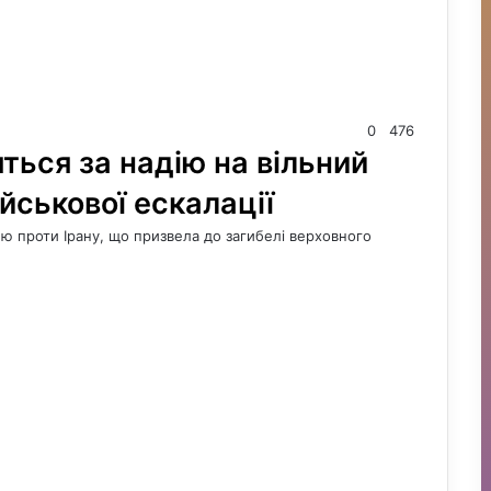
0
476
ться за надію на вільний
ійськової ескалації
їлю проти Ірану, що призвела до загибелі верховного