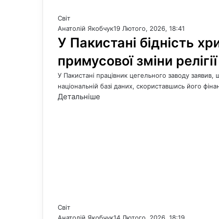
Світ
Анатолій Якобчук
19 Лютого, 2026, 18:41
У Пакистані бідність х
примусової зміни релігії
У Пакистані працівник цегельного заводу заявив,
національній базі даних, скориставшись його фін
Детальніше
Світ
Анатолій Якобчук
14 Лютого, 2026, 18:19