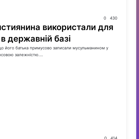
0
430
ристиянина використали для
 в державній базі
 що його батька примусово записали мусульманином у
ансовою залежністю.…
0
414