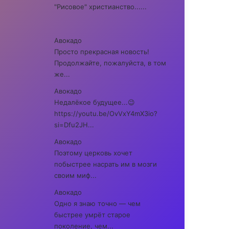
"Рисовое" христианство......
Авокадо
Просто прекрасная новость!
Продолжайте, пожалуйста, в том
же...
Авокадо
Недалёкое будущее...😉
https://youtu.be/OvVxY4mX3io?
si=Dfu2JH...
Авокадо
Поэтому церковь хочет
побыстрее насрать им в мозги
своим миф...
Авокадо
Одно я знаю точно — чем
быстрее умрёт старое
поколение, чем...