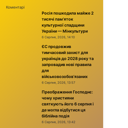
Коментарі
Росія пошкодила майже 2
тисячі пам’яток
культурної спадщини
України — Мінкультури
6 Серпня, 2026, 14:10
ЄС продовжив
тимчасовий захист для
українців до 2028 року та
запровадив нові правила
для
військовозобов’язаних
6 Серпня, 2026, 13:57
Преображення Господнє:
чому християни
святкують його 6 серпня і
де могла відбутися ця
біблійна подія
6 Серпня, 2026, 13:42