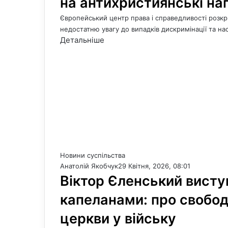
на антихристиянські на
Європейський центр права і справедливості розк
недостатню увагу до випадків дискримінації та н
Детальніше
Новини суспільства
Анатолій Якобчук
29 Квітня, 2026, 08:01
Віктор Єленський висту
капеланами: про свобод
церкви у війську