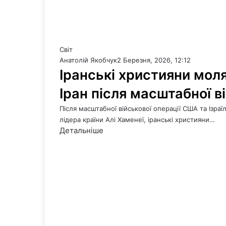
Світ
Анатолій Якобчук
2 Березня, 2026, 12:12
Іранські християни моля
Іран після масштабної в
Після масштабної військової операції США та Ізра
лідера країни Алі Хаменеї, іранські християни…
Детальніше