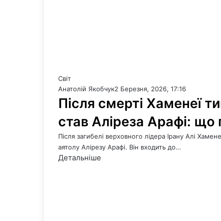
Світ
Анатолій Якобчук
2 Березня, 2026, 17:16
Після смерті Хаменеї т
став Аліреза Арафі: що 
Після загибелі верховного лідера Ірану Алі Хамен
аятолу Алірезу Арафі. Він входить до…
Детальніше