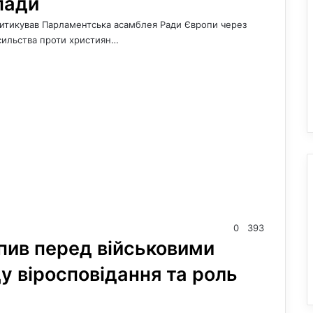
пади
ритикував Парламентська асамблея Ради Європи через
асильства проти християн…
0
393
пив перед військовими
у віросповідання та роль