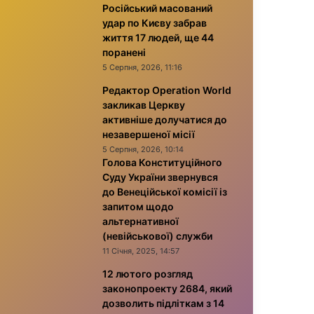
Російський масований
удар по Києву забрав
життя 17 людей, ще 44
поранені
5 Серпня, 2026, 11:16
Редактор Operation World
закликав Церкву
активніше долучатися до
незавершеної місії
5 Серпня, 2026, 10:14
Голова Конституційного
Суду України звернувся
до Венеційської комісії із
запитом щодо
альтернативної
(невійськової) служби
11 Січня, 2025, 14:57
12 лютого розгляд
законопроекту 2684, який
дозволить підліткам з 14