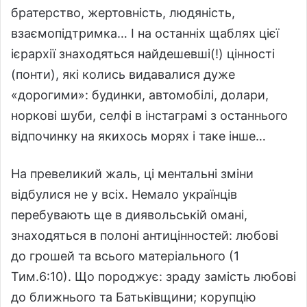
братерство, жертовність, людяність,
взаємопідтримка… І на останніх щаблях цієї
ієрархії знаходяться найдешевші(!) цінності
(понти), які колись видавалися дуже
«дорогими»: будинки, автомобілі, долари,
норкові шуби, селфі в інстаграмі з останнього
відпочинку на якихось морях і таке інше…
На превеликий жаль, ці ментальні зміни
відбулися не у всіх. Немало українців
перебувають ще в диявольській омані,
знаходяться в полоні антицінностей: любові
до грошей та всього матеріального (1
Тим.6:10). Що породжує: зраду замість любові
до ближнього та Батьківщини; корупцію