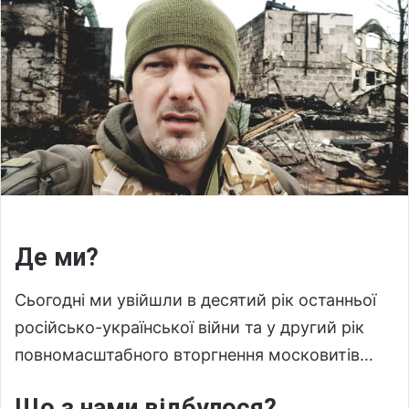
n
e
m
a
i
l
Де ми?
Сьогодні ми увійшли в десятий рік останньої
російсько-української війни та у другий рік
повномасштабного вторгнення московитів…
Що з нами відбулося?