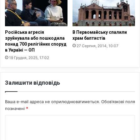
і
н
ч
ф
н
р
и
а
ц
с
Російська агресія
В Первомайську спалили
і
т
зруйнувала або пошкодила
храм баптистів
п
р
понад 700 релігійних споруд
27 Серпня, 2014, 10:07
о
в Україні — ОП
у
в
к
19 Грудня, 2025, 17:02
н
т
о
у
м
р
Залишити відповідь
а
и
с
У
ш
к
Ваша e-mail адреса не оприлюднюватиметься.
Обов’язкові поля
т
р
а
позначені
*
а
б
ї
К
н
н
о
и
о
г
з
м