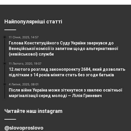
Найпопулярніші статті
11 Січня, 2025, 14:57
Голова Конституційного Суду України звернувся до
Венеційської комісії із запитом щодо альтернативної
(невійськової) служби
11 Лютого, 2020, 19:07
12 лютого розгляд законопроекту 2684, який дозволить
підліткам з 14 років міняти стать без згоди батьків
4 Липня, 2025, 08:01
Після війни Україна може зіткнутися з хвилею освітньої
маргіналізації серед молоді — Лілія Гриневич
Читайте наш instagram
@slovoproslovo