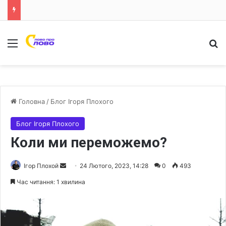
Меню
Ш
Головна
/
Блог Ігоря Плохого
Блог Ігоря Плохого
Коли ми переможемо?
Ігор Плохой
S
24 Лютого, 2023, 14:28
0
493
e
Час читання: 1 хвилина
n
d
a