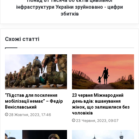
Понад 81 тисяча об'єктів цивільної
л
я
інфраструктури України зруйновано - цифри
а
ч
збитків
й
а
н
о
-
б
ф
Схожі статті
'
о
є
р
к
у
т
м
і
в
в
і
ц
д
и
б
в
“Підстав для посилення
23 червня Міжнародний
у
і
мобілізації немає” – Федір
день вдів: вшанування
в
л
Веніславський
жінок, що залишилися без
с
ь
чоловіків
28 Жовтня, 2023, 17:46
я
н
23 Червня, 2023, 09:07
д
о
о
ї
р
і