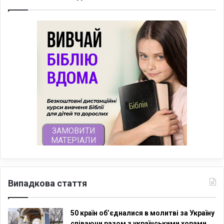
Випадкова стаття
50 країн об’єдналися в молитві за Україну
співаючи разом з українськими хорами