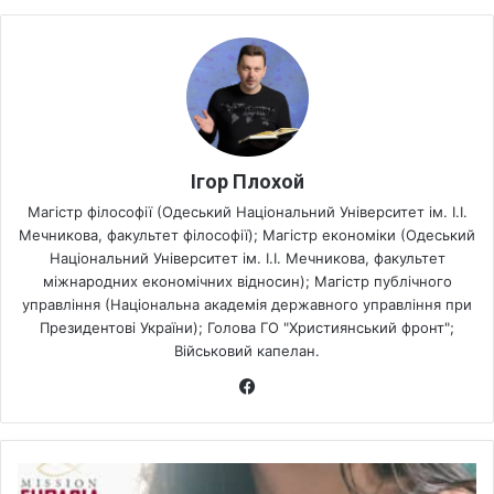
Ігор Плохой
Магістр філософії (Одеський Національний Університет ім. І.І.
Мечникова, факультет філософії); Магістр економіки (Одеський
Національний Університет ім. І.І. Мечникова, факультет
міжнародних економічних відносин); Магістр публічного
управління (Національна академія державного управління при
Президентові України); Голова ГО "Християнський фронт";
Військовий капелан.
Fa
ce
bo
ok
М