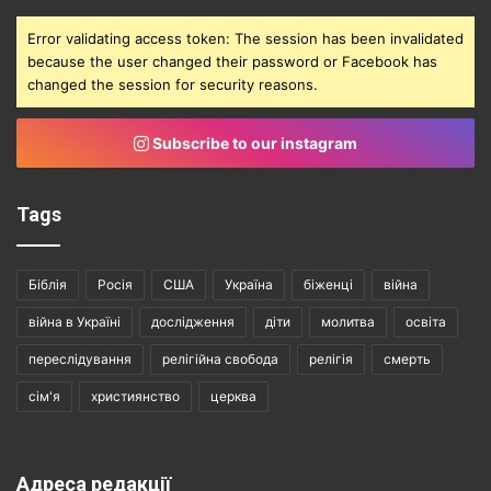
Error validating access token: The session has been invalidated
because the user changed their password or Facebook has
changed the session for security reasons.
Subscribe to our instagram
Tags
Біблія
Росія
США
Україна
біженці
війна
війна в Україні
дослідження
діти
молитва
освіта
переслідування
релігійна свобода
релігія
смерть
сім'я
християнство
церква
Адреса редакції