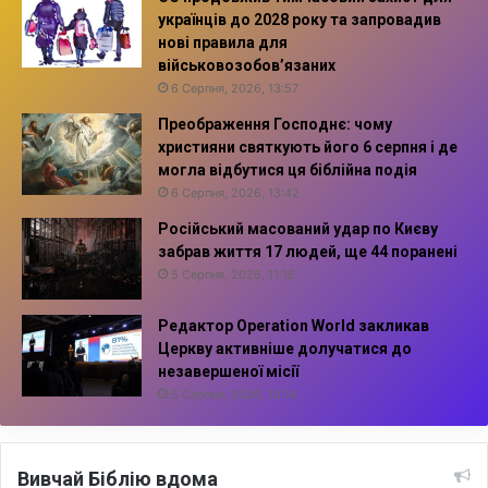
українців до 2028 року та запровадив
нові правила для
військовозобов’язаних
6 Серпня, 2026, 13:57
Преображення Господнє: чому
християни святкують його 6 серпня і де
могла відбутися ця біблійна подія
6 Серпня, 2026, 13:42
Російський масований удар по Києву
забрав життя 17 людей, ще 44 поранені
5 Серпня, 2026, 11:16
Редактор Operation World закликав
Церкву активніше долучатися до
незавершеної місії
5 Серпня, 2026, 10:14
Вивчай Біблію вдома