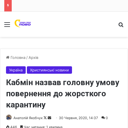
Меню
Ш
Головна
/
Архів
Україна
Християнські новини
Кабмін назвав головну умову
повернення до жорсткого
карантину
Анатолій Якобчук
F
S
30 Червня, 2020, 14:37
0
o
e
446
Час читання: 1 хвилина