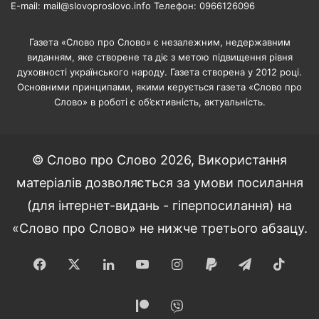
E-mail: mail@slovoproslovo.info Телефон: 0966126096
Газета «Слово про Слово» є незалежним, недержавним
виданням, яке створене та діє з метою підвищення рівня
духовності українського народу. Газета створена у 2012 році.
Основними принципами, якими керується газета «Слово про
Слово» в роботі є об’єктивність, актуальність.
© Слово про Слово 2026, Використання
матеріалів дозволяється за умови посилання
(для інтернет-видань - гіперпосилання) на
«Слово про Слово» не нижче третього абзацу.
Facebook
X
LinkedIn
YouTube
Instagram
Paypal
Telegram
TikT
Patreon
Viber