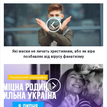
ok
e
m
Я
к
і
м
а
с
к
и
н
е
Які маски не личать християнам, або як віра
л
позбавляє від вірусу фанатизму
и
ч
8
а
л
т
и
ь
п
х
н
р
я
и
д
с
о
т
Д