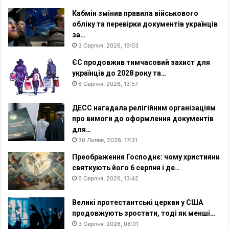
а
Кабмін змінив правила військового
ї
обліку та перевірки документів українців
н
за…
а
3 Серпня, 2026, 19:03
!
ЄС продовжив тимчасовий захист для
”
українців до 2028 року та…
6 Серпня, 2026, 13:57
ДЕСС нагадала релігійним організаціям
про вимоги до оформлення документів
для…
30 Липня, 2026, 17:31
Преображення Господнє: чому християни
святкують його 6 серпня і де…
6 Серпня, 2026, 13:42
Великі протестантські церкви у США
продовжують зростати, тоді як менші…
3 Серпня, 2026, 08:01