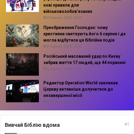
нові правила для
військовозобов’язаних
6 Серпня, 2026, 13:57
Преображення Господнє: чому
християни святкують його 6 серпня і де
могла відбутися ця біблійна подія
6 Серпня, 2026, 13:42
Російський масований удар по Києву
забрав життя 17 людей, ще 44 поранені
5 Серпня, 2026, 11:16
Редактор Operation World закликав
Церкву активніше долучатися до
незавершеної місії
5 Серпня, 2026, 10:14
Вивчай Біблію вдома