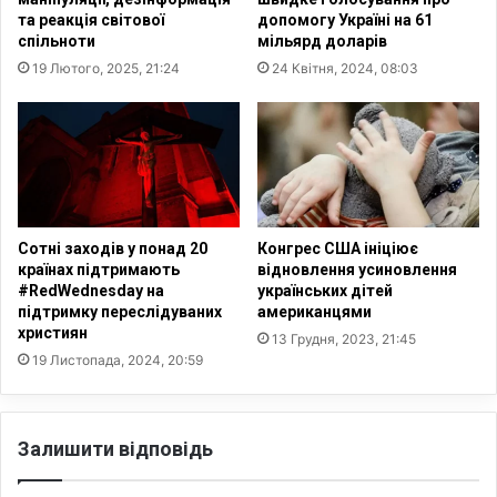
н
ї
та реакція світової
допомогу Україні на 61
и
н
спільноти
мільярд доларів
м
ц
19 Лютого, 2025, 21:24
24 Квітня, 2024, 08:03
и
і
р
в
е
н
л
е
і
п
г
л
і
а
й
н
Сотні заходів у понад 20
Конгрес США ініціює
н
у
країнах підтримають
відновлення усиновлення
и
ю
#RedWednesday на
українських дітей
м
підтримку переслідуваних
американцями
т
християн
и
ь
13 Грудня, 2023, 21:45
о
п
19 Листопада, 2024, 20:59
р
о
г
к
а
и
Залишити відповідь
н
д
і
а
з