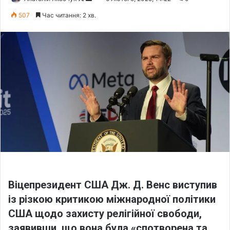
o
e
507
Час читання: 2 хв.
l
n
l
d
o
a
w
n
o
e
n
m
X
a
i
l
Віцепрезидент США
Дж. Д. Венс
виступив
із різкою критикою міжнародної політики
США щодо захисту релігійної свободи,
заявивши, що вона була
«спотворена та