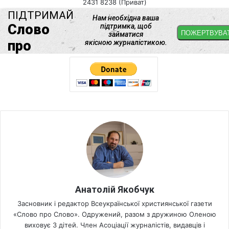
2431 8238 (Приват)
Анатолій Якобчук
Засновник і редактор Всеукраїнської християнської газети
«Слово про Слово». Одружений, разом з дружиною Оленою
виховує 3 дітей. Член Асоціації журналістів, видавців і