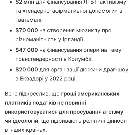
$2 млн
для фінансування ЛГБТ-активізму
та «гендерно-афірмативної допомоги» в
Гватемалі.
$70 000
на створення мюзиклу про
різноманітність у Ірландії.
$47 000
на фінансування опери на тему
трансгендерності в Колумбії.
$20 000
для організації дюжини драг-шоу
в Еквадорі у 2022 році.
Венс підкреслив, що
гроші американських
платників податків не повинні
використовуватися для просування атеїзму
чи ідеологій
, що підривають релігійні цінності
в інших країнах.