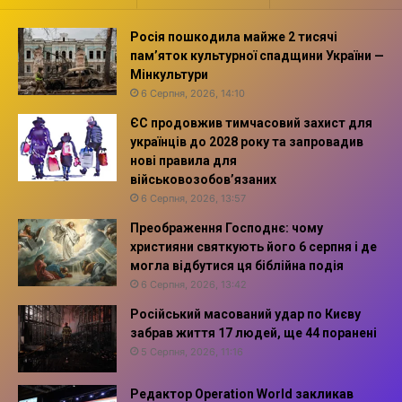
Росія пошкодила майже 2 тисячі
пам’яток культурної спадщини України —
Мінкультури
6 Серпня, 2026, 14:10
ЄС продовжив тимчасовий захист для
українців до 2028 року та запровадив
нові правила для
військовозобов’язаних
6 Серпня, 2026, 13:57
Преображення Господнє: чому
християни святкують його 6 серпня і де
могла відбутися ця біблійна подія
6 Серпня, 2026, 13:42
Російський масований удар по Києву
забрав життя 17 людей, ще 44 поранені
5 Серпня, 2026, 11:16
Редактор Operation World закликав