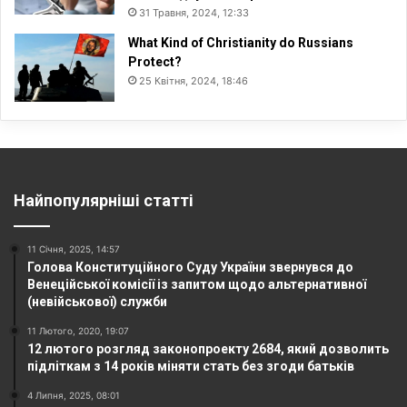
31 Травня, 2024, 12:33
What Kind of Christianity do Russians
Protect?
25 Квітня, 2024, 18:46
Найпопулярніші статті
11 Січня, 2025, 14:57
Голова Конституційного Суду України звернувся до
Венеційської комісії із запитом щодо альтернативної
(невійськової) служби
11 Лютого, 2020, 19:07
12 лютого розгляд законопроекту 2684, який дозволить
підліткам з 14 років міняти стать без згоди батьків
4 Липня, 2025, 08:01