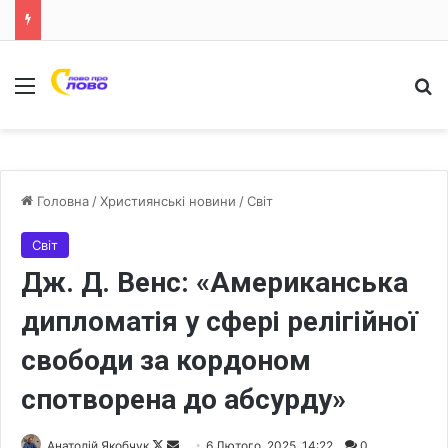
Меню
Ш
Головна
/
Християнські новини
/
Світ
Світ
Дж. Д. Венс: «Американська
дипломатія у сфері релігійної
свободи за кордоном
спотворена до абсурду»
Анатолій Якобчук
F
S
6 Лютого, 2025, 14:22
0