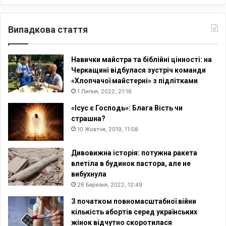
Випадкова стаття
Навички майстра та біблійні цінності: на
Черкащині відбулася зустріч команди
«Хлопчачої майстерні» з підлітками
1 Липня, 2022, 21:16
«Ісус є Господь»: Блага Вість чи
страшна?
10 Жовтня, 2019, 11:08
Дивовижна історія: потужна ракета
влетіла в будинок пастора, але не
вибухнула
26 Березня, 2022, 12:49
З початком повномасштабної війни
кількість абортів серед українських
жінок відчутно скоротилася