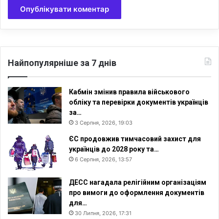
з
а
б
о
р
о
Найпопулярніше за 7 днів
н
е
н
Кабмін змінив правила військового
а
обліку та перевірки документів українців
за…
3 Серпня, 2026, 19:03
ЄС продовжив тимчасовий захист для
українців до 2028 року та…
6 Серпня, 2026, 13:57
ДЕСС нагадала релігійним організаціям
про вимоги до оформлення документів
для…
30 Липня, 2026, 17:31