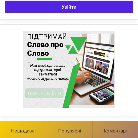
Увійти
Нещодавні
Популярні
Коментарі