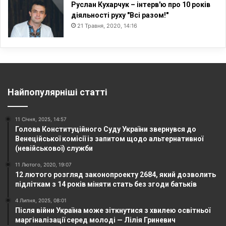
Руслан Кухарчук – інтерв'ю про 10 років
діяльності руху "Всі разом!"
21 Травня, 2020, 14:16
Найпопулярніші статті
11 Січня, 2025, 14:57
Голова Конституційного Суду України звернувся до
Венеційської комісії із запитом щодо альтернативної
(невійськової) служби
11 Лютого, 2020, 19:07
12 лютого розгляд законопроекту 2684, який дозволить
підліткам з 14 років міняти стать без згоди батьків
4 Липня, 2025, 08:01
Після війни Україна може зіткнутися з хвилею освітньої
маргіналізації серед молоді — Лілія Гриневич