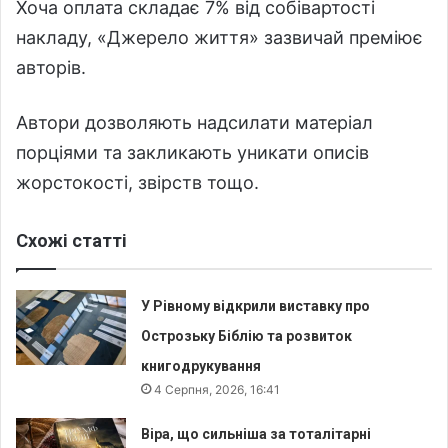
Хоча оплата складає 7% від собівартості
накладу, «Джерело життя» зазвичай преміює
авторів.
Автори дозволяють надсилати матеріал
порціями та закликають уникати описів
жорстокості, звірств тощо.
Схожі статті
У Рівному відкрили виставку про
Острозьку Біблію та розвиток
книгодрукування
4 Серпня, 2026, 16:41
Віра, що сильніша за тоталітарні