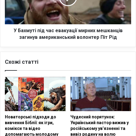
л
у
е
т
н
і
і
п
д
і
У Бахмуті під час евакуації мирних мешканців
а
д
загинув американський волонтер Піт Рід
н
ч
і
а
п
с
Схожі статті
р
е
о
в
в
а
п
к
л
у
и
а
в
ц
п
і
у
ї
Новаторські підходи до
Чудесний порятунок:
т
м
вивчення Біблії: як ігри,
Український пастор вижив у
і
и
комікси та відео
російському ув’язненні та
н
р
допомагають молодому
вивіз родину на волю