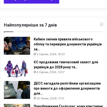
Р
і
д
Найпопулярніше за 7 днів
Кабмін змінив правила військового
обліку та перевірки документів українців
за…
3 Серпня, 2026, 19:03
ЄС продовжив тимчасовий захист для
українців до 2028 року та…
6 Серпня, 2026, 13:57
ДЕСС нагадала релігійним організаціям
про вимоги до оформлення документів
для…
30 Липня, 2026, 17:31
Преображення Господнє: чому християни