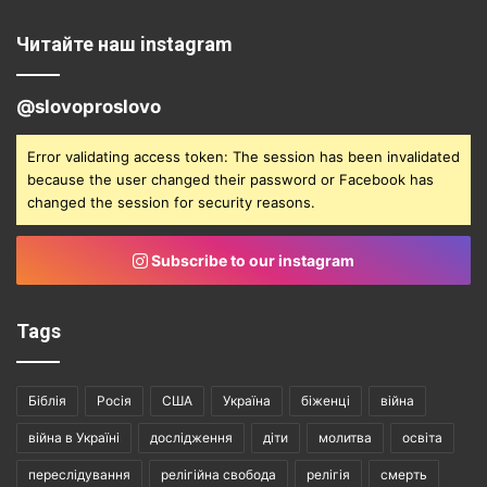
Читайте наш instagram
@slovoproslovo
Error validating access token: The session has been invalidated
because the user changed their password or Facebook has
changed the session for security reasons.
Subscribe to our instagram
Tags
Біблія
Росія
США
Україна
біженці
війна
війна в Україні
дослідження
діти
молитва
освіта
переслідування
релігійна свобода
релігія
смерть