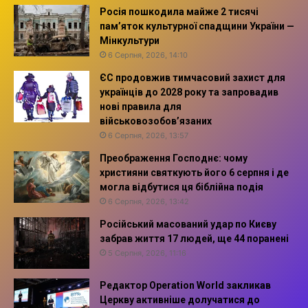
Росія пошкодила майже 2 тисячі
пам’яток культурної спадщини України —
Мінкультури
6 Серпня, 2026, 14:10
ЄС продовжив тимчасовий захист для
українців до 2028 року та запровадив
нові правила для
військовозобов’язаних
6 Серпня, 2026, 13:57
Преображення Господнє: чому
християни святкують його 6 серпня і де
могла відбутися ця біблійна подія
6 Серпня, 2026, 13:42
Російський масований удар по Києву
забрав життя 17 людей, ще 44 поранені
5 Серпня, 2026, 11:16
Редактор Operation World закликав
Церкву активніше долучатися до