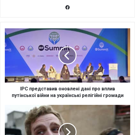
Fa
ce
bo
ok
І
Р
С
п
р
е
д
с
т
а
ІРС представив оновлені дані про вплив
в
путінської війни на українські релігійні громади
и
в
У
о
Б
н
а
о
х
в
м