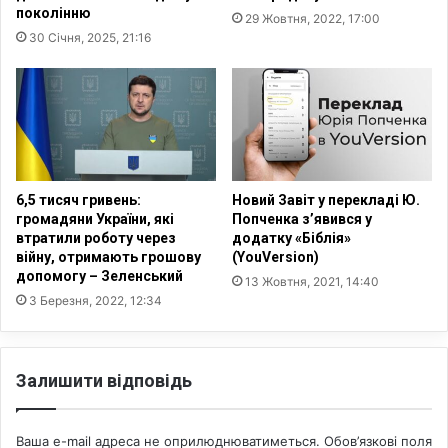
с
н
поколінню
29 Жовтня, 2022, 17:00
ь
и
30 Січня, 2025, 21:16
к
х
о
м
ї
е
в
ш
і
к
й
а
н
н
и
ц
6,5 тисяч гривень:
Новий Завіт у перекладі Ю.
н
і
громадяни України, які
Попченка з’явився у
а
втратили роботу через
додатку «Біблія»
в
війну, отримають грошову
(YouVersion)
у
з
допомогу – Зеленський
к
а
13 Жовтня, 2021, 14:40
р
3 Березня, 2022, 12:34
г
а
и
ї
н
н
у
Залишити відповідь
с
в
ь
а
к
м
Ваша e-mail адреса не оприлюднюватиметься.
Обов’язкові поля
і