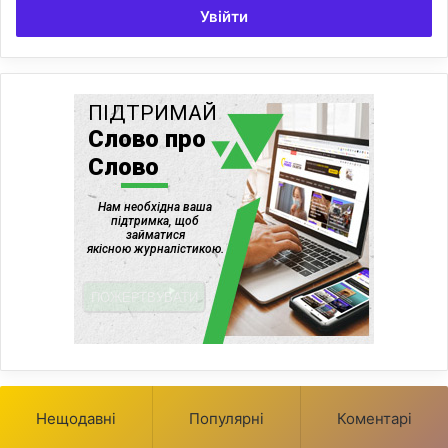
Увійти
Нещодавні
Популярні
Коментарі