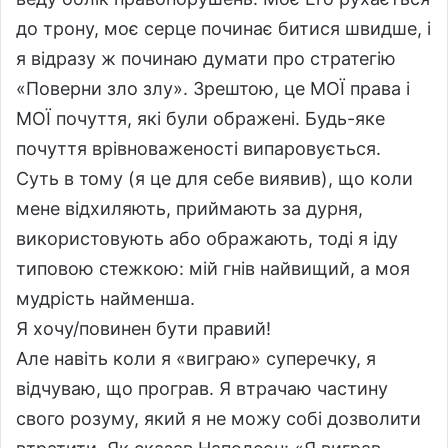
до трону, моє серце починає битися швидше, і
я відразу ж починаю думати про стратегію
«Поверни зло злу». Зрештою, це МОЇ права і
МОЇ почуття, які були ображені. Будь-яке
почуття врівноваженості випаровується.
Суть в тому (я це для себе виявив), що коли
мене відхиляють, приймають за дурня,
використовують або ображають, тоді я іду
типовою стежкою: мій гнів найвищий, а моя
мудрість найменша.
Я хочу/повинен бути правий!
Але навіть коли я «виграю» суперечку, я
відчуваю, що програв. Я втрачаю частину
свого розуму, який я не можу собі дозволити