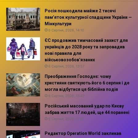
Росія пошкодила майже 2 тисячі
пам’яток культурної спадщини України —
Мінкультури
6 Серпня, 2026, 14:10
ЄС продовжив тимчасовий захист для
українців до 2028 року та запровадив
нові правила для
військовозобов’язаних
6 Серпня, 2026, 13:57
Преображення Господнє: чому
християни святкують його 6 серпня і де
могла відбутися ця біблійна подія
6 Серпня, 2026, 13:42
Російський масований удар по Києву
забрав життя 17 людей, ще 44 поранені
5 Серпня, 2026, 11:16
Редактор Operation World закликав