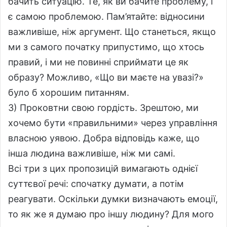
бачить ситуацію. Те, як ви бачите проблему, і
є самою проблемою. Пам’ятайте: відносини
важливіше, ніж аргумент. Що станеться, якщо
ми з самого початку припустимо, що хтось
правий, і ми не повинні сприймати це як
образу? Можливо, «Що ви маєте на увазі?»
було б хорошим питанням.
3) Проковтни свою гордість. Зрештою, ми
хочемо бути «правильними» через управління
власною уявою. Добра відповідь каже, що
інша людина важливіше, ніж ми самі.
Всі три з цих пропозицій вимагають однієї
суттєвої речі: спочатку думати, а потім
реагувати. Оскільки думки визначають емоції,
то як же я думаю про іншу людину? Для мого