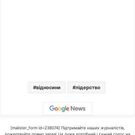
відносини
лідерство
[mailster_form id=238074] Підтримайте наших журналістів,
пожертвуйте прямо зараз! Це дуже потрібний і гучний голос на