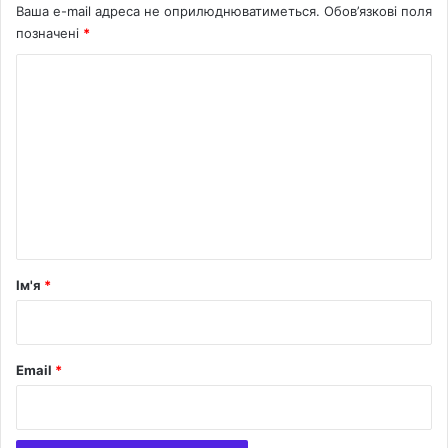
Ваша e-mail адреса не оприлюднюватиметься.
Обов’язкові поля
о
позначені
*
в
К
о
м
е
н
т
а
р
Ім'я
*
*
Email
*