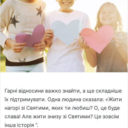
a
n
e
m
a
i
l
Гарні відносини важко знайти, а ще складніше
їх підтримувати. Одна людина сказала: «Жити
нагорі зі Святими, яких ти любиш? О, це буде
слава! Але жити знизу зі Святими? Це зовсім
інша історія “.