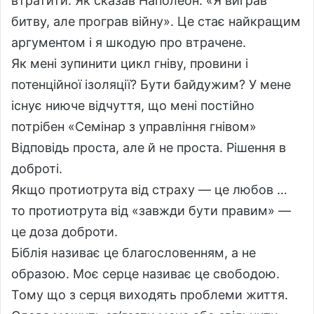
втратити. Як сказав Наполеон: «Я виграв
битву, але програв війну». Це стає найкращим
аргументом і я шкодую про втрачене.
Як мені зупинити цикл гніву, провини і
потенційної ізоляції? Бути байдужим? У мене
існує ниюче відчуття, що мені постійно
потрібен «Семінар з управління гнівом»
Відповідь проста, але й не проста. Рішення в
доброті.
Якщо протиотрута від страху — це любов …
то протиотрута від «завжди бути правим» —
це доза доброти.
Біблія називає це благословенням, а не
образою. Моє серце називає це свободою.
Тому що з серця виходять проблеми життя.