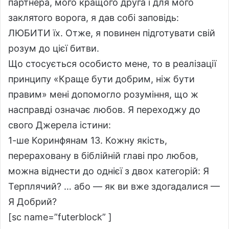
партнера, мого кращого друга і для мого
заклятого ворога, я дав собі заповідь:
ЛЮБИТИ їх. Отже, я повинен підготувати свій
розум до цієї битви.
Що стосується особисто мене, то в реалізації
принципу «Краще бути добрим, ніж бути
правим» мені допомогло розуміння, що ж
насправді означає любов. Я переходжу до
свого Джерела істини:
1-ше Коринфянам 13. Кожну якість,
перераховану в біблійній главі про любов,
можна віднести до однієї з двох категорій: Я
Терплячий? … або — як ви вже здогадалися —
Я Добрий?
[sc name=”futerblock” ]