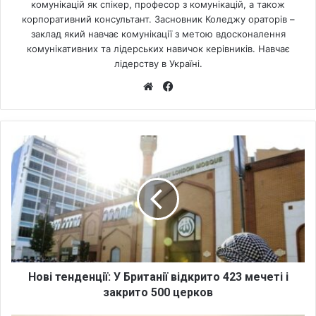
комунікацій як спікер, професор з комунікацій, а також
корпоративний консультант. Засновник Коледжу ораторів –
заклад який навчає комунікації з метою вдосконалення
комунікативних та лідерських навичок керівників. Навчає
лідерству в Україні.
We
Fa
bsi
ce
te
bo
ok
Н
о
в
і
т
е
н
д
е
н
Нові тенденції: У Британії відкрито 423 мечеті і
ц
закрито 500 церков
і