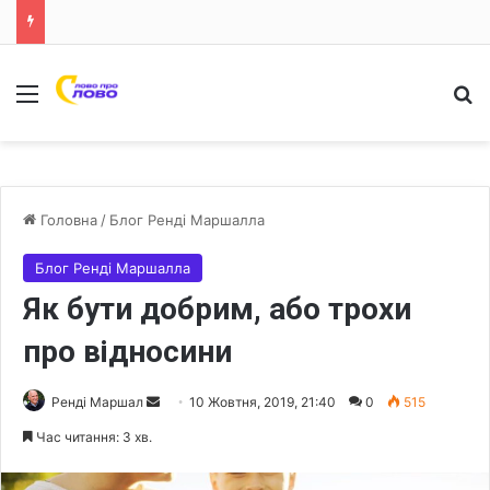
Меню
Ш
Головна
/
Блог Ренді Маршалла
Блог Ренді Маршалла
Як бути добрим, або трохи
про відносини
Ренді Маршал
S
10 Жовтня, 2019, 21:40
0
515
e
Час читання: 3 хв.
n
d