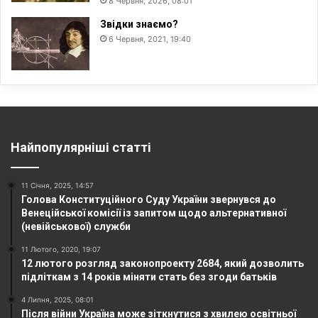
8 Червня, 2026, 08:01
Звідки знаємо?
6 Червня, 2021, 19:40
Найпопулярніші статті
11 Січня, 2025, 14:57
Голова Конституційного Суду України звернувся до
Венеційської комісії із запитом щодо альтернативної
(невійськової) служби
11 Лютого, 2020, 19:07
12 лютого розгляд законопроекту 2684, який дозволить
підліткам з 14 років міняти стать без згоди батьків
4 Липня, 2025, 08:01
Після війни Україна може зіткнутися з хвилею освітньої