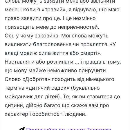
Слова можуть зв’язати мене або звільнити
мене. І коли я «правий», я відчуваю, що маю
право заявити про це. І це незмінно
призводить мене до неприємностей.
Ось у чому заковика. Мої слова можуть
викликати благословення чи прокляття. «У
владі мови є сила життя або смерті».
Наставляти або розпинати … і правда в тому,
що мову майже неможливо приручити.
Слово «Доброта» походить від німецького
терміна «дитячий садок» (буквально
майданчик для дітей). Те, як ви ставитеся до
дитини, дійсно багато що скаже вам про
характер і особистості людини.
Приєднуйся до нашого Телеграм