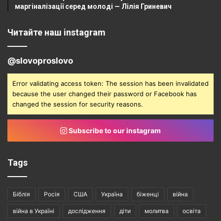
маргіналізації серед молоді — Лілія Гриневич
Читайте наш instagram
@slovoproslovo
Error validating access token: The session has been invalidated
because the user changed their password or Facebook has
changed the session for security reasons.
Subscribe to our instagram
Tags
Біблія
Росія
США
Україна
біженці
війна
війна в Україні
дослідження
діти
молитва
освіта