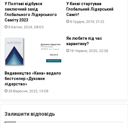
У Полтаві відбувся
У Києві стартував
м
заключний захід
Глобальний Лідерський
е
Глобального Лідерського
Саміт!
ч
Саміту 2023
6 Грудня, 2019, 21:22
е
9 Квітня, 2024, 08:03
т
і
Як любити під час
і
карантину?
з
19 Червня, 2020, 22:28
а
к
р
и
Видавництво «Кана» видало
т
бестселер «Духовне
о
лідерство»
5
29 Вересня, 2022, 13:08
0
0
ц
Залишити відповідь
е
р
к