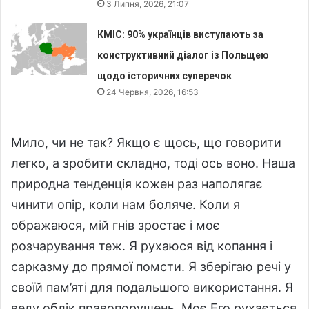
3 Липня, 2026, 21:07
КМІС: 90% українців виступають за
конструктивний діалог із Польщею
щодо історичних суперечок
24 Червня, 2026, 16:53
Мило, чи не так? Якщо є щось, що говорити
легко, а зробити складно, тоді ось воно. Наша
природна тенденція кожен раз наполягає
чинити опір, коли нам боляче. Коли я
ображаюся, мій гнів зростає і моє
розчарування теж. Я рухаюся від копання і
сарказму до прямої помсти. Я зберігаю речі у
своїй пам’яті для подальшого використання. Я
веду облік правопорушень. Моє Его рухається