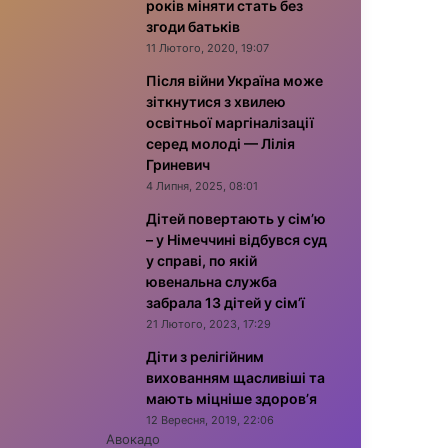
років міняти стать без
згоди батьків
11 Лютого, 2020, 19:07
Після війни Україна може
зіткнутися з хвилею
освітньої маргіналізації
серед молоді — Лілія
Гриневич
4 Липня, 2025, 08:01
Дітей повертають у сім’ю
– у Німеччині відбувся суд
у справі, по якій
ювенальна служба
забрала 13 дітей у сім’ї
21 Лютого, 2023, 17:29
Діти з релігійним
вихованням щасливіші та
мають міцніше здоров’я
12 Вересня, 2019, 22:06
Авокадо