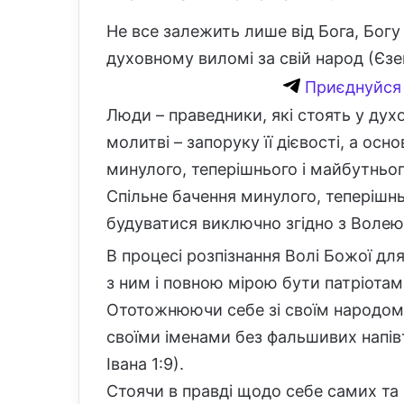
Не все залежить лише від Бога, Богу 
духовному виломі за свій народ (Єзек
Приєднуйся 
Люди – праведники, які стоять у дух
молитві – запоруку її дієвості, а осн
минулого, теперішнього і майбутнього
Спільне бачення минулого, теперішн
будуватися виключно згідно з Волею
В процесі розпізнання Волі Божої д
з ним і повною мірою бути патріотами
Ототожнюючи себе зі своїм народом,
своїми іменами без фальшивих напів
Івана 1:9).
Стоячи в правді щодо себе самих та 