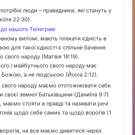
потрібні люди – праведники, які стануть у
іїля 22:30).
до нашого Телеграм
овному виломі, мають плекати єдність в
овою для такої єдності є спільне бачення
 свого народу (Матвія 18:19).
ього і майбутнього свого народу має
 Божою, а не людською (Йоіла 2:12).
ля свого народу маємо ототожнювати себе
 своєї земної Батьківщини (Даниїла 9:7).
 маємо стояти в правді та називати речі
тонів щодо себе самих та щодо ворогів (1
ворогів, на все маємо дивитися через