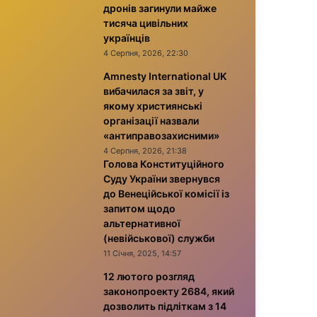
дронів загинули майже
тисяча цивільних
українців
4 Серпня, 2026, 22:30
Amnesty International UK
вибачилася за звіт, у
якому християнські
організації назвали
«антиправозахисними»
4 Серпня, 2026, 21:38
Голова Конституційного
Суду України звернувся
до Венеційської комісії із
запитом щодо
альтернативної
(невійськової) служби
11 Січня, 2025, 14:57
12 лютого розгляд
законопроекту 2684, який
дозволить підліткам з 14