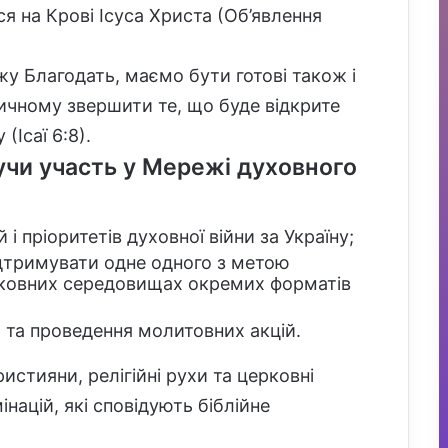
я на Крові Ісуса Христа (Об’явлення
жу Благодать, маємо бути готові також і
ізичному звершити те, що буде відкрите
(Ісаї 6:8).
учи участь у Мережі духовного
і пріоритетів духовної війни за Україну;
ідтримувати одне одного з метою
рковних середовищах окремих форматів
и та проведення молитовних акцій.
истияни, релігійні рухи та церковні
інацій, які сповідують біблійне