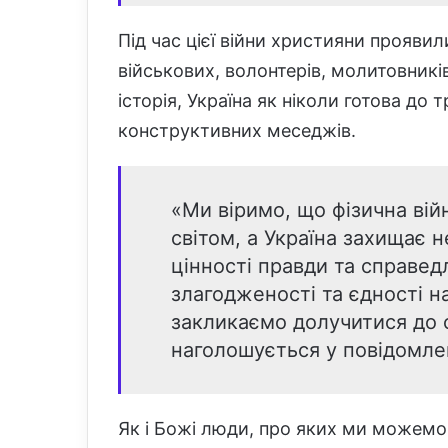
Під час цієї війни християни проявил
військових, волонтерів, молитовник
історія, Україна як ніколи готова до
конструктивних меседжів.
«Ми віримо, що фізична вій
світом, а Україна захищає н
цінності правди та справед
злагодженості та єдності н
закликаємо долучитися до с
наголошується у повідомлен
Як і Божі люди, про яких ми можемо п