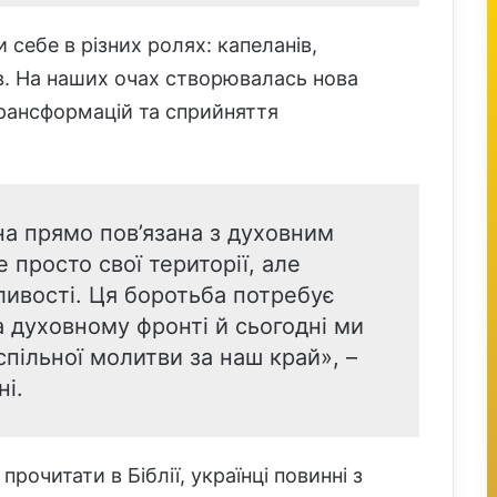
и себе в різних ролях: капеланів,
ів. На наших очах створювалась нова
 трансформацій та сприйняття
на прямо пов’язана з духовним
е просто свої території, але
ливості. Ця боротьба потребує
а духовному фронті й сьогодні ми
пільної молитви за наш край», –
і.
рочитати в Біблії, українці повинні з