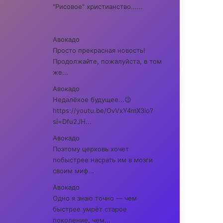
"Рисовое" христианство......
Авокадо
Просто прекрасная новость!
Продолжайте, пожалуйста, в том
же...
Авокадо
Недалёкое будущее...😉
https://youtu.be/OvVxY4mX3io?
si=Dfu2JH...
Авокадо
Поэтому церковь хочет
побыстрее насрать им в мозги
своим миф...
Авокадо
Одно я знаю точно — чем
быстрее умрёт старое
поколение, чем...