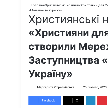
Головна
/
Християнські новини
/
«Християни для У
«Молитва за Україну»
Християнські 
«Християни для
створили Мере
Заступництва 
Україну»
Маргарита Стралківська
S
25 Лютого, 2023,
e
LinkedIn
Pintere
n
Facebook
X
d