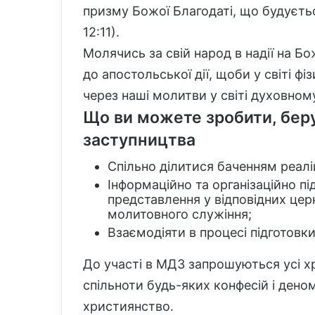
призму Божої Благодаті, що будуєтьс
12:11).
Молячись за свій народ в надії на Бо
до апостольської дії, щоби у світі ф
через наші молитви у світі духовному 
Що ви можете зробити, бер
заступництва
Спільно ділитися баченням реалій 
Інформаційно та організаційно п
представлення у відповідних це
молитовного служіння;
Взаємодіяти в процесі підготовк
До участі в МДЗ запрошуються усі хр
спільноти будь-яких конфесій і деном
християнство.