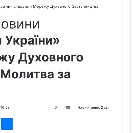
країни» створили Мережу Духовного Заступництва
новини
 України»
жу Духовного
«Молитва за
 10:53
0
468
Час читання: 2 хв.
st
Messenger