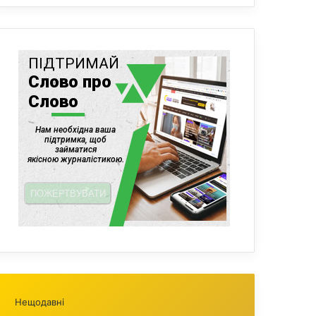
Нещодавні