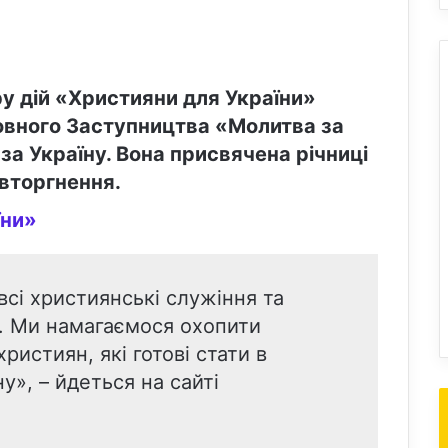
ру дій «Християни для України»
вного Заступництва «Молитва за
 за Україну. Вона присвячена річниці
вторгнення.
їни»
всі християнські служіння та
й. Ми намагаємося охопити
истиян, які готові стати в
у», – йдеться на сайті