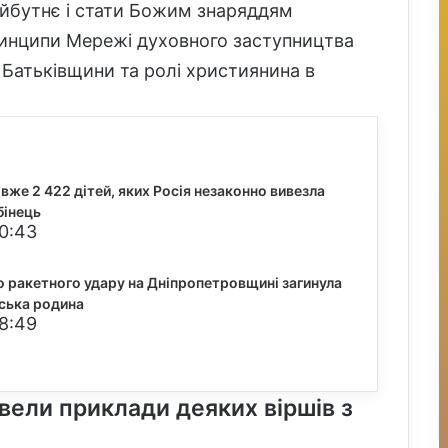
айбутнє і стати Божим знаряддям
ринципи Мережі духовного заступництва
 Батьківщини та ролі християнина в
вже 2 422 дітей, яких Росія незаконно вивезла
бінець
20:43
о ракетного удару на Дніпропетровщині загинула
ська родина
18:49
вели приклади деяких віршів з