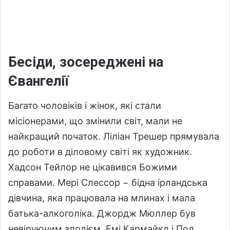
Бесіди, зосереджені на
Євангелії
Багато чоловіків і жінок, які стали
місіонерами, що змінили світ, мали не
найкращий початок. Ліліан Трешер прямувала
до роботи в діловому світі як художник.
Хадсон Тейлор не цікавився Божими
справами. Мері Слессор − бідна ірландська
дівчина, яка працювала на млинах і мала
батька-алкоголіка. Джордж Мюллер був
невіруючим злодієм. Емі Кармайкл і Пол