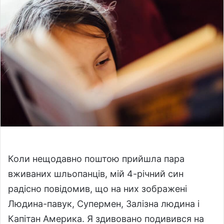
o
a
w
n
o
e
n
m
X
a
i
l
Коли нещодавно поштою прийшла пара
вживаних шльопанців, мій 4-річний син
радісно повідомив, що на них зображені
Людина-павук, Супермен, Залізна людина і
Капітан Америка. Я здивовано подивився на