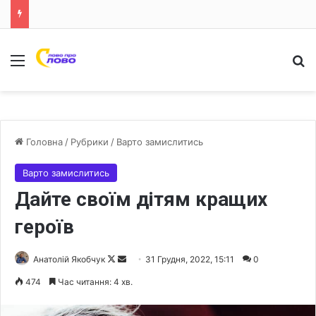
Меню
Ш
Головна
/
Рубрики
/
Варто замислитись
Варто замислитись
Дайте своїм дітям кращих
героїв
Анатолій Якобчук
F
S
31 Грудня, 2022, 15:11
0
o
e
474
Час читання: 4 хв.
l
n
l
d