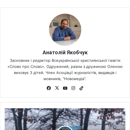
Анатолій Якобчук
Засновник і редактор Всеукраїнської християнської газети
«Слово про Слово». Одружений, разом з дружиною Оленою
виховує 3 дітей. Член Асоціації журналістів, видавців і
мовників, "Новомедіа".
Fa
X
Yo
Ins
Tik
ce
uT
tag
To
bo
ub
ra
k
ok
e
m
У
р
о
с