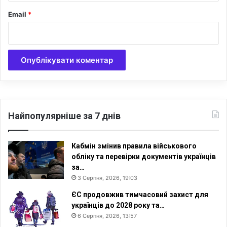
о
Email
*
с
л
у
ж
б
о
в
ц
і
Найпопулярніше за 7 днів
в
Кабмін змінив правила військового
обліку та перевірки документів українців
за…
3 Серпня, 2026, 19:03
ЄС продовжив тимчасовий захист для
українців до 2028 року та…
6 Серпня, 2026, 13:57