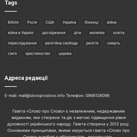
Tags
Біблія
Росія
США
Україна
біженці
війна
війна в Україні
дослідження
діти
молитва
освіта
переслідування
релігійна свобода
релігія
смерть
сім'я
християнство
церква
Адреса редакції
E-mail: mail@slovoproslovo.info Телефон: 0966126096
Газета «Слово про Слово» є незалежним, недержавним
виданням, яке створене та діє з метою підвищення рівня
духовності українського народу. Газета створена у 2012 році.
Основними принципами, якими керується газета «Слово про
Слово» в роботі є об’єктивність, актуальність.