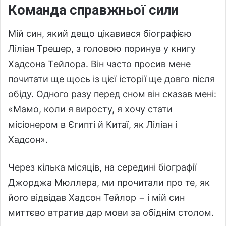
Команда справжньої сили
Мій син, який дещо цікавився біографією
Ліліан Трешер, з головою поринув у книгу
Хадсона Тейлора. Він часто просив мене
почитати ще щось із цієї історії ще довго після
обіду. Одного разу перед сном він сказав мені:
«Мамо, коли я виросту, я хочу стати
місіонером в Єгипті й Китаї, як Ліліан і
Хадсон».
Через кілька місяців, на середині біографії
Джорджа Мюллера, ми прочитали про те, як
його відвідав Хадсон Тейлор − і мій син
миттєво втратив дар мови за обіднім столом.