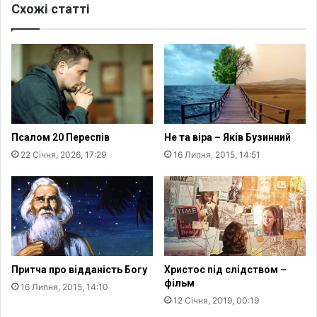
Схожі статті
е
н
р
я
е
т
б
т
у
я
в
,
а
я
є
к
б
т
Псалом 20 Переспів
Не та віра – Яків Бузинний
л
а
22 Січня, 2026, 17:29
16 Липня, 2015, 14:51
и
й
з
м
ь
-
к
м
о
е
3
н
,
е
4
д
Притча про відданість Богу
Христос під слідством –
т
ж
фільм
16 Липня, 2015, 14:10
и
м
12 Січня, 2019, 00:19
с
е