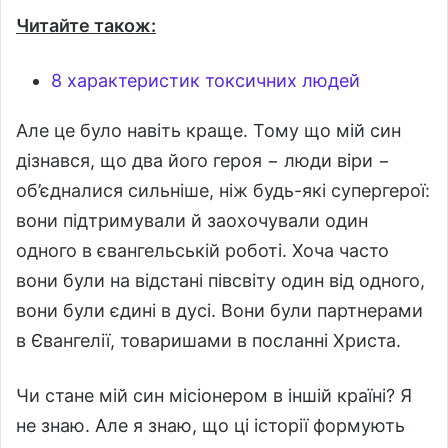
Читайте також:
8 характеристик токсичних людей
Але це було навіть краще. Тому що мій син
дізнався, що два його героя − люди віри −
об’єдналися сильніше, ніж будь-які супергерої:
вони підтримували й заохочували один
одного в євангельській роботі. Хоча часто
вони були на відстані півсвіту один від одного,
вони були єдині в дусі. Вони були партнерами
в Євангелії, товаришами в посланні Христа.
Чи стане мій син місіонером в іншій країні? Я
не знаю. Але я знаю, що ці історії формують