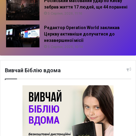
Російський масований удар по Києву
забрав життя 17 людей, ще 44 поранені
5 Серпня, 2026, 11:16
Редактор Operation World закликав
Церкву активніше долучатися до
незавершеної місії
5 Серпня, 2026, 10:14
Вивчай Біблію вдома