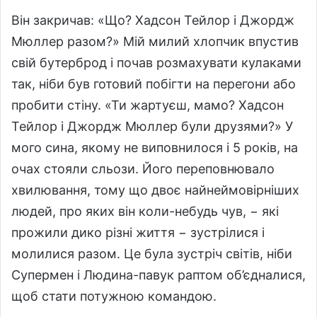
Він закричав: «Що? Хадсон Тейлор і Джордж
Мюллер разом?» Мій милий хлопчик впустив
свій бутерброд і почав розмахувати кулаками
так, ніби був готовий побігти на перегони або
пробити стіну. «Ти жартуєш, мамо? Хадсон
Тейлор і Джордж Мюллер були друзями?» У
мого сина, якому не виповнилося і 5 років, на
очах стояли сльози. Його переповнювало
хвилювання, тому що двоє найнеймовірніших
людей, про яких він коли-небудь чув, − які
прожили дико різні життя − зустрілися і
молилися разом. Це була зустріч світів, ніби
Супермен і Людина-павук раптом об’єдналися,
щоб стати потужною командою.