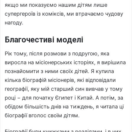
якщо ми показуємо нашим дітям лише
супергероїв із коміксів, ми втрачаємо чудову
нагоду.
Благочестиві моделі
Рік тому, після розмови з подругою, яка
виросла на місіонерських історіях, я вирішила
познайомити з ними своїх дітей. Я купила
кілька біографій місіонерів, які відповідали
географії, яку мій старший син вивчав у тому
році − для початку Єгипет і Китай. А потім, за
обідом більшість днів на тиждень, я читала ці
біографії вголос своїм дітям.
Біографії були книжками з розділами, і в них