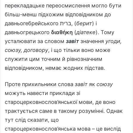
перекладацьке переосмислення могло бути
більш-менш підхожим відповідником до
давньогебрейського ברית‎, (
берит
) і
давньогрецького
διαθήκη
(
діатеке
). Тому
усталювати за словом
завіт
значення
угоди,
союзу, договору
, і що тільки воно може
служити цим точним й рівнозначним
відповідником, немає жодних підстав.
Проте прихильники слова
завіт
як
союзу
можуть навести приклади зі
староцерковнослов’янської мови, де воно
трактується саме в такому розумінні. Однак
тут слід сказати, що
староцерковнослов’янська мова – це вислід