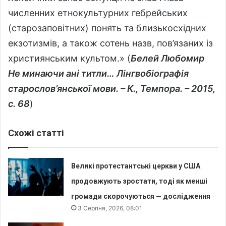
численних етнокультурних гебрейських
(старозаповітних) понять та близькосхідних
екзотизмів, а також сотень назв, пов’язаних із
християнським культом.» (
Белей Любомир
Не минаючи ані титли… Лінгвобіографія
старослов’янської мови. – К., Темпора. – 2015,
с.
68
)
Схожі статті
Великі протестантські церкви у США
продовжують зростати, тоді як менші
громади скорочуються — дослідження
3 Серпня, 2026, 08:01