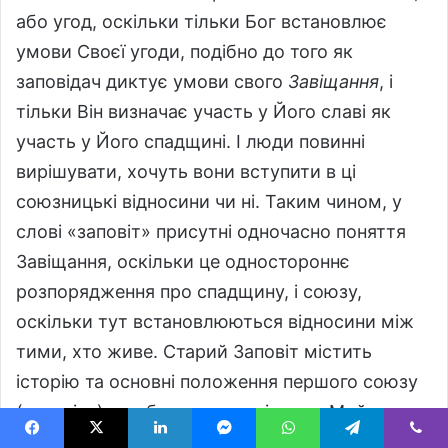
або угод, оскільки тільки Бог встановлює
умови Своєї угоди, подібно до того як
заповідач диктує умови свого
Завіщання
, і
тільки Він визначає участь у Його славі як
участь у Його спадщині. І люди повинні
вирішувати, хочуть вони вступити в ці
союзницькі відносини чи ні. Таким чином, у
слові «заповіт» присутні одночасно поняття
Завіщання, оскільки це одностороннє
розпорядження про спадщину, і союзу,
оскільки тут встановлюються відносини між
тими, хто живе. Старий Заповіт містить
історію та основні положення першого союзу
(заповіту), що були передані через Мойсея, а
Новий Заповіт – основи нового союзу