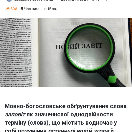
e
508
Час читання: 15 хв.
n
d
a
n
e
m
a
i
l
Мовно-богословське обґрунтування слова
заповіт
як значеннєвої однодвійности
терміну (слова), що містить водночас у
собі розуміння
останньої
волі
й
угоди
й