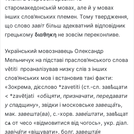
старомакедонській мовах, але й у мовах
інших слов’янських племен. Тому твердження,
що слово
завіт
більш адекватний відповідник
грецькому
διαθηκη
не зовсім переконливе.
Український мовознавець Олександр
Мельничук на підставі праслов’янського слова
větiti проаналізував низку слів з інших
слов’янських мов і встановив такі факти:
«Зокрема, дієслово *zavеtiti (ст.-сл. завѣщати
< *zavĕtjati «
обіцяти
,
призначати
,
передавати
у спадщину
», звідки і московське
завеща́ть
,
мак.
завешта
(
ва
), с.-хорв.
заве́штати
, завѣщат
сѧ от чесо «відмовитися від чогось», укр. діал.
завіча́ти
«віщувати», болг.
завешта́я