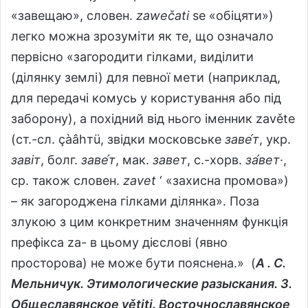
«завещаю», словен.
zawеčati
se «обіцяти»)
легко можна зрозуміти як те, що означало
первісно «загородити гілками, виділити
(ділянку землі) для певної мети (наприклад,
для передачі комусь у користування або під
заборону), а похідний від нього іменник zavěte
(ст.-сл. çàâhтü, звідки московське
заве́т
, укр.
завіт
, болг.
заве́т
, мак.
завет
, с.-хорв.
за́вет
·,
ср. також словен.
zavet
‘ «захисна промова»)
– як загороджена гілками ділянка». Поза
злукою з цим конкретним значенням функція
префікса za- в цьому дієслові (явно
просторова) не може бути пояснена.» (
А . С.
Мельничук. Этимологические разыскания. 3.
Общеславянское větiti. Восточнославянское