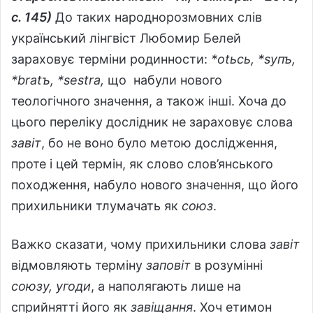
с. 145)
До таких народнорозмовних слів
український лінгвіст Любомир Белей
зараховує терміни родинности:
*о
tьсь, *
sупъ,
*
brа
tъ, *
sе
strа,
що
набули нового
теологічного значення, а також інші. Хоча до
цього переліку дослідник не зараховує слова
завіт
, бо не воно було метою дослідження,
проте і цей термін, як слово слов’янського
походження, набуло нового значення, що його
прихильники тлумачать як
союз
.
Важко сказати, чому прихильники слова
завіт
відмовляють терміну
заповіт
в розумінні
союзу, угоди
, а наполягають лише на
сприйнятті його як
завіщання
. Хоч етимон