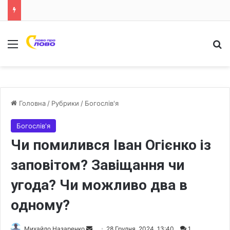
Меню
Ш
Головна
/
Рубрики
/
Богослів'я
Богослів'я
Чи помилився Іван Огієнко із
заповітом? Завіщання чи
угода? Чи можливо два в
одному?
Михайло Назаренко
S
28 Грудня, 2024, 13:40
1