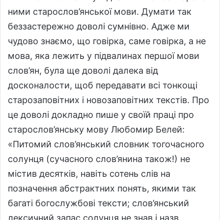
ними старослов’янської мови. Думати так
беззастережно доволі сумнівно. Адже ми
чудово знаємо, що говірка, саме говірка, а не
мова, яка лежить у підвалинах першої мови
слов’ян, була ще доволі далека від
досконалости, щоб передавати всі тонкощі
старозаповітних і новозаповітних текстів. Про
це доволі докладно пише у своїй праці про
старослов’янську мову Любомир Белей:
«Питомий слов’янський словник тогочасного
солунця (сучасного слов’янина також!) не
містив десятків, навіть сотень слів на
позначення абстрактних понять, якими так
багаті богослужбові тексти; слов’янський
лексичний запас солунця не знав і назв