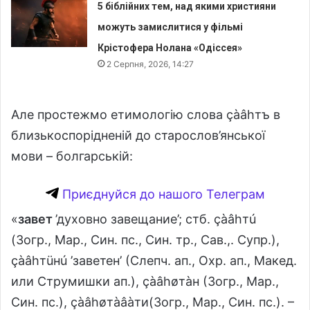
5 біблійних тем, над якими християни
можуть замислитися у фільмі
Крістофера Нолана «Одіссея»
2 Серпня, 2026, 14:27
Але простежмо етимологію слова çàâhтъ в
близькоспорідненій до старослов’янської
мови – болгарській:
Приєднуйся до нашого Телеграм
«
завет
’духовно завещание’; стб. çàâhтú
(Зогр., Map., Син. пс., Син. тр., Сав.,. Супр.),
çàâhтüнú ’заветен’ (Слепч. ап., Охр. ап., Макед.
или Струмишки ап.), çàâhøтàн (Зогр., Map.,
Син. пс.), çàâhøтàâàти(Зогр., Map., Син. пс.). –