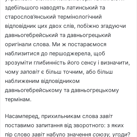
здебільшого наводять латинський та
старослов’янський термінологічний
відповідник цих двох слів, побіжно згадуючи
давньогебрейський та давньогрецький
оригінали слова. Ми ж постараємося
наблизитися до першоджерела, щоб
зрозуміти глибинність його сенсу і визначити,
чому
заповіт
є більш точним, або більш
наближеним відповідником
давньогебрейському та давньогрецькому
термінам.
Насамперед, прихильникам слова
завіт
поставимо запитання від зворотного: з яких
пір слово
завіт
набуло значення
союзу, угоди
?