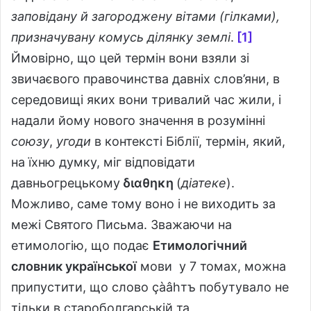
заповідану й загороджену вітами (гілками),
призначувану комусь ділянку землі
.
[1]
Ймовірно, що цей термін вони взяли зі
звичаєвого правочинства давніх слов’яни, в
середовищі яких вони тривалий час жили, і
надали йому нового значення в розумінні
союзу
,
угоди
в контексті Біблії, термін, який,
на їхню думку, міг відповідати
давньогрецькому
διαθηκη
(
діатеке
).
Можливо, саме тому воно і не виходить за
межі Святого Письма. Зважаючи на
етимологію, що подає
Етимологічний
словник української
мови у 7 томах, можна
припустити, що слово çàâhтъ побутувало не
тільки в староболгарській та