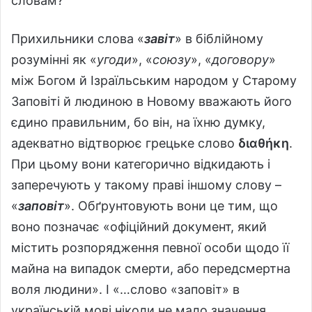
словам?
Прихильники слова «
завіт
» в біблійному
розумінні як «
угоди
», «
союзу
», «
договору
»
між Богом й Ізраїльським народом у Старому
Заповіті й людиною в Новому вважають його
єдино правильним, бо він, на їхню думку,
адекватно відтворює грецьке слово
διαθήκη
.
При цьому вони категорично відкидають і
заперечують у такому праві іншому слову –
«
заповіт
». Обґрунтовують вони це тим, що
воно позначає «офіційний документ, який
містить розпорядження певної особи щодо її
майна на випадок смерти, або передсмертна
воля людини». І «…слово «заповіт» в
українській мові ніколи не мало значення