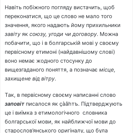
Навіть побіжного погляду вистачить, щоб
переконатися, що це слово не мало того
значення, якого надають йому прихильники
завіту
як
союзу, угоди чи договору
. Можна
побачити, що і в болгарській мові у своєму
первісному етимоні (найдавнішому слові)
воно немає жодного стосунку до
вищезгаданого поняття, а позначає
місце,
захищене від вітру
.
Так, в первісному своєму написанні слово
заповіт
писалося як çàâhтъ. Підтверджують
це і виїмка з етимологічного словника
болгарської мови, як найближчої мови до
старослов’янського оригіналу, що була