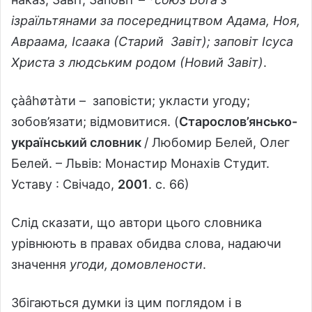
ізраїльтянами за посередництвом Адама, Ноя,
Авраама, Ісаака (Старий Завіт); заповіт Ісуса
Христа з людським родом (Новий Завіт)
.
çàâhøтàти – заповісти; укласти угоду;
зобов’язати; відмовитися. (
Старослов’янсько-
український словник
/ Любомир Белей, Олег
Белей. – Львів: Монастир Монахів Студит.
Уставу : Свічадо,
2001
. с. 66)
Слід сказати, що автори цього словника
урівнюють в правах обидва слова, надаючи
значення
угоди, домовлености
.
Збігаються думки із цим поглядом і в