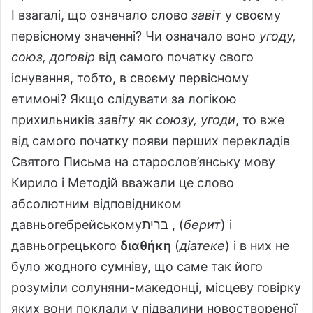
І взагалі, що означало слово
завіт
у своєму
первісному значенні? Чи означало воно
угоду,
союз, договір
від самого початку свого
існування, тобто, в своєму первісному
етимоні? Якщо слідувати за логікою
прихильників
завіту
як
союзу, угоди
, то вже
від самого початку появи перших перекладів
Святого Письма на старослов’янську мову
Кирило і Методій вважали це слово
абсолютним відповідником
давньогебрейськомуברית ‎, (
берит
) і
давньогрецького
διαθήκη
(
діатеке
) і в них не
було жодного сумніву, що саме так його
розуміли солуняни-македонці, місцеву говірку
яких вони поклали у підвалини новоствореної