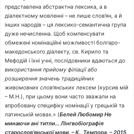
представлена абстрактна лексика, а в
діалектному мовленні – не лише слов’ян, а й
інших народів – ця лексико-семантична група
дуже нечисленна. Щоб компенсувати
обмежені номінаційні можливості болгаро-
македонського діалекту, св. Кирило та
Мефодій і їхні учні, послідовники
вдаються до
використання прийому філіації або
розширення значень традиційних
живомовних слов’янських лексем
(курсив мій
– М.Н.), при цьому вони часто зважали на
апробовану специфіку номінації у грецькій та
латинській мовах.» (
Белей Любомир Не
минаючи ані титли… Лінгвобіографія
старослов’янської мови. – К., Темпора. – 2015,