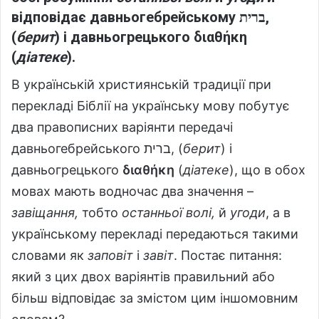
відповідає давньогебрейському ברית‎,
(
берит
) і давньогрецького
διαθήκη
(
діатеке
).
В українській християнській традиції при
перекладі Біблії на українську мову побутує
два правописних варіянти передачі
давньогебрейського ברית‎, (
берит
) і
давньогрецького
διαθήκη
(
діатеке
), що в обох
мовах мають водночас два значення –
завіщання,
тобто
останньої волі,
й
угоди
, а в
українському перекладі передаються такими
словами як
заповіт
і
завіт
. Постає питання:
який з цих двох варіянтів правильний або
більш відповідає за змістом цим іншомовним