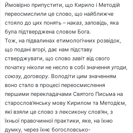
Ймовірно припустити, що Кирило і Методій
переосмислили це слово, що найближче
стояло до цих понять –
наказ
,
заповідь
, яка
була підтверджена словом Бога.
Тож, на підвалинах етимологічних розвідок,
що подані вгорі, дає нам підставу
стверджувати, що слово
завіт
від свого
початку ніколи не несло в собі значення
угоди,
союзу, договору
. Володіти цим значенням
воно стало в процесі переосмислення
першими перекладачами Святого Письма на
старослов’янську мову Кирилом та Методієм,
які взяли це слово з лексикону слов’ян, з
їхньої правочинної практики, яке, на їхню
думку, через їхнє богословсько-