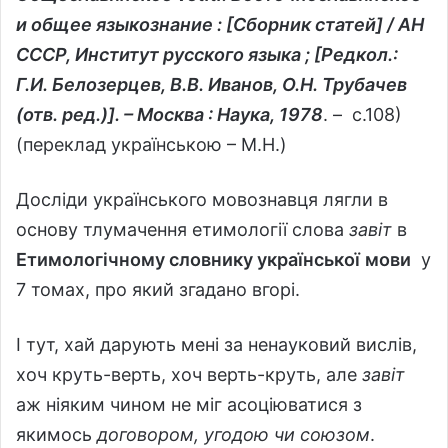
и общее языкознание : [Сборник статей] / АН
СССР, Институт русского языка ; [Редкол.:
Г.И. Белозерцев, В.В. Иванов, О.Н. Трубачев
(отв. ред.)]. – Москва : Наука, 1978
. – с.108)
(переклад українською – М.Н.)
Досліди українського мовознавця лягли в
основу тлумачення етимології слова
завіт
в
Етимологічному словнику української
мови
у
7 томах, про який згадано вгорі.
І тут, хай дарують мені за ненауковий вислів,
хоч круть-верть, хоч верть-круть, але
завіт
аж ніяким чином не міг асоціюватися з
якимось
договором, угодою чи союзом
.