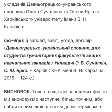
укладачів Давньогрецько-українського
словника Олега Сучалкіна та Олени Ярко з
Харківського університету імени В. Н.
Каразіна:
δια
–
θήκη ἡ
заповіт, завіт; угода, договір
(
Давньогрецько-український словник: для
студентів гуманітарних факультетів вищих
навчальних закладів / Укладачі О. В. Сучалкін,
О. Ю. Ярко.
– Харків : ХНУ імені В. Н. Каразіна,
2015. – 124 с.)
ВИСНОВОК.
Тож, на підставі наведених фактів
ми висновуємо наступне: більш точним, або
наближеним еквівалентом двом термінам з