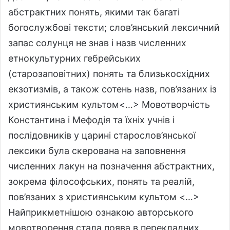
абстрактних понять, якими так багаті
богослужбові тексти; слов’янський лексичний
запас солунця не знав і назв численних
етнокультурних гебрейських
(старозаповітних) понять та близькосхідних
екзотизмів, а також сотень назв, пов’язаних із
християнським культом<…> Мовотворчість
Константина і Мефодія та їхніх учнів і
послідовників у царині старослов’янської
лексики була скерована на заповнення
численних лакун на позначення абстрактних,
зокрема філософських, понять та реалій,
пов’язаних з християнським культом <…>
Найприкметнішою ознакою авторського
мовотворення стала поява в перекладних