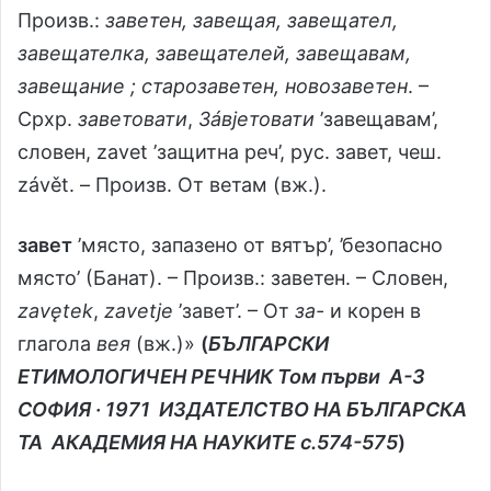
Произв.:
заветен, завещая, завещател,
завещателка, завещателей, завещавам,
завещание ; старозаветен, новозаветен
. –
Срхр.
заветовати
,
3áвjeтовати
’завещавам’,
словен, zavet ’защитна реч’, рус. завет, чеш.
závět. – Произв. От ветам (вж.).
завет
’място, запазено от вятър’, ’безопасно
място’ (Банат). – Произв.: заветен. – Словен,
zavętek
,
zavetje
’завет’. – От
за-
и корен в
глагола
вея
(вж.)»
(
БЪЛГАРСКИ
ЕТИМОЛОГИЧЕН РЕЧНИК Том първи A-З
СОФИЯ · 1971 ИЗДАТЕЛСТВО НА БЪЛГАРСКА
ТА АКАДЕМИЯ НА НАУКИТЕ с.574-575
)