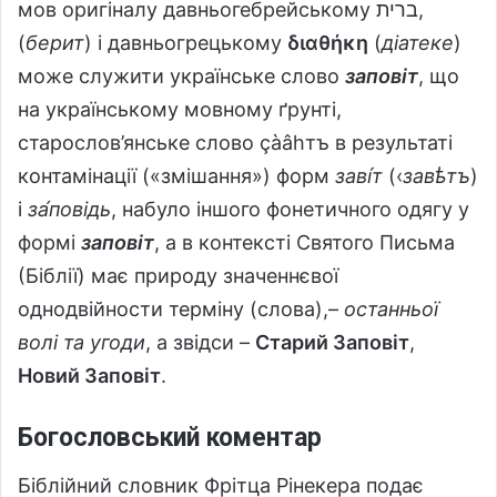
мов оригіналу давньогебрейському ברית‎,
(
берит
) і давньогрецькому
διαθήκη
(
діатеке
)
може служити українське слово
заповіт
, що
на українському мовному ґрунті,
старослов’янське слово çàâhтъ в результаті
контамінації («змішання») форм
заві́т
(‹
завѣтъ
)
і
за́повідь
, набуло іншого фонетичного одягу у
формі
заповіт
, а в контексті Святого Письма
(Біблії) має природу значеннєвої
однодвійности терміну (слова),–
останньої
волі та угоди
, а звідси –
Старий Заповіт
,
Новий Заповіт
.
Богословський коментар
Біблійний словник Фрітца Рінекера подає