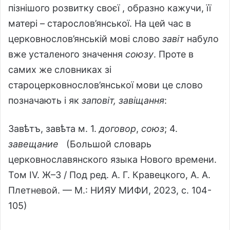
пізнішого розвитку своєї , образно кажучи, її
матері – старослов’янської. На цей час в
церковнослов’янській мові слово
завіт
набуло
вже усталеного значення
союзу
. Проте в
самих же словниках зі
староцерковнослов’янської мови це слово
позначають і як
заповіт, завіщання
:
Завѣтъ, завѣта м. 1.
договор
,
союз
; 4.
завещание
(Большой словарь
церковнославянского языка Нового времени.
Том IV. Ж–З / Под ред. А. Г. Кравецкого, А. А.
Плетневой. — М.: НИЯУ МИФИ, 2023, с. 104-
105)