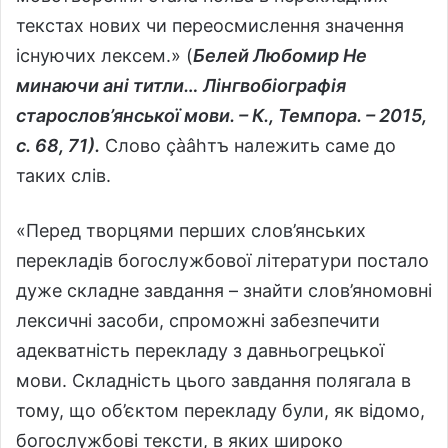
текстах нових чи переосмислення значення
існуючих лексем.» (
Белей Любомир Не
минаючи ані титли… Лінгвобіографія
старослов’янської мови. – К., Темпора. – 2015,
с.
68, 71).
Слово çàâhтъ належить саме до
таких слів.
«Перед творцями перших слов’янських
перекладів богослужбової літератури постало
дуже складне завдання – знайти слов’яномовні
лексичні засоби, спроможні забезпечити
адекватність перекладу з давньогрецької
мови. Складність цього завдання полягала в
тому, що об’єктом перекладу були, як відомо,
богослужбові тексти, в яких широко