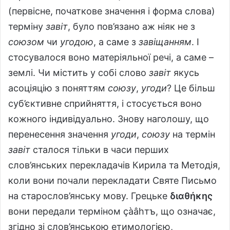
(первісне, початкове значення і форма слова)
терміну
завіт
, було пов’язано аж ніяк не з
союзом
чи
угодою
, а саме з
завіщанням
. І
стосувалося воно матеріяльної речі, а саме –
землі. Чи містить у собі слово
завіт
якусь
асоціяцію з поняттям
союзу
,
угоди
? Це більш
суб’єктивне сприйняття, і стосується воно
кожного індивідуально. Знову наголошу, що
перенесення значення
угоди
,
союзу
на термін
завіт
сталося тільки в часи перших
слов’янських перекладачів Кирила та Методія,
коли вони почали перекладати Святе Письмо
на старослов’янську мову. Грецьке
διαθήκης
вони передали терміном çàâhтъ, що означає,
згідно зі слов’янською етимологією,