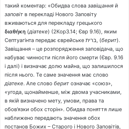
такий коментар: «Обидва слова
завіщання
й
заповіт
в перекладі Нового Заповіту
вживаються для перекладу грецького
διαθήκη
(
діатеке
) (2Кор3.14; Євр 9.16), яким
Септуагінта передає єврейське ברית‎, (
берит
).
Завіщання – це розпорядження заповідача, що
набуває чинности після його смерти (Євр. 9.16
і далі) і визначає долю майна, що залишилося
після нього. Те саме значення має слово
діатеке
. Але слово
берит
означає «союз»,
«угода, щонайменше, між двома учасниками,
в якій визначено мету, умови, права та
обов’язки обох сторін». Обидва поняття лише
наближено передають значення обох
постанов Божих – Старого і Нового Заповітів,