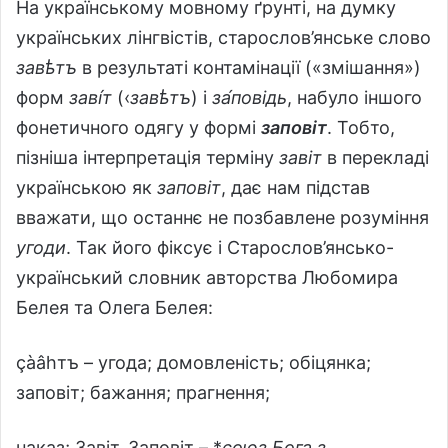
На українському мовному ґрунті, на думку
українських лінгвістів, старослов’янське слово
завѣтъ
в результаті контамінації («змішання»)
форм
заві́т
(‹
завѣтъ
) і
за́повідь
, набуло іншого
фонетичного одягу у формі
заповіт
. Тобто,
пізніша інтерпретація терміну
завіт
в перекладі
українською як
заповіт
, дає нам підстав
вважати, що останнє не позбавлене розуміння
угоди
. Так його фіксує і Старослов’янсько-
український словник авторства Любомира
Белея та Олега Белея:
çàâhтъ – угода; домовленість; обіцянка;
заповіт; бажання; прагнення;
наказ; Завіт, Заповіт – *
союз Бога з