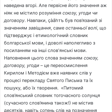
наведена вгорі. Але первісне його значення аж
ніяк не містило розуміння
союзу, угоди чи
договору
. Навпаки, çàâhтъ був пов’язаний зі
значенням
завіщання
, саме
останньої волі
, що
підтверджує і етимологічний словник
болгарської мови, і доволі наполегливо з
посиланням на інші словʼянські мови.
Наповнення цього слова значенням
союзу,
договору, угоди
– це переосмислення
Кирилом і Методієм вже наявних слів у
процесі перекладу Святого Письма та їх
пошуку, або їх творення. «Питомий
слов’янський словник тогочасного солунця
(сучасного слов’янина також!) не містив
десятків, навіть сотень слів на позначення