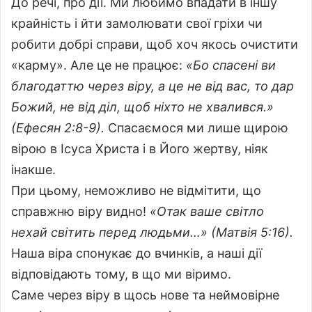
До речі, про дії. Ми любимо впадати в іншу
крайність і йти замолювати свої гріхи чи
робити добрі справи, щоб хоч якось очистити
«карму». Але це не працює:
«Бо спасені ви
благодаттю через віру, а це не від вас, то дар
Божий, не від діл, щоб ніхто не хвалився.»
(Ефесян 2:8-9).
Спасаємося ми лише щирою
вірою в Ісуса Христа і в Його жертву, ніяк
інакше.
При цьому, неможливо не відмітити, що
справжню віру видно!
«Отак ваше світло
нехай світить перед людьми…» (Матвія 5:16).
Наша віра спонукає до вчинків, а наші дії
відповідають тому, в що ми віримо.
Саме через віру в щось нове та неймовірне