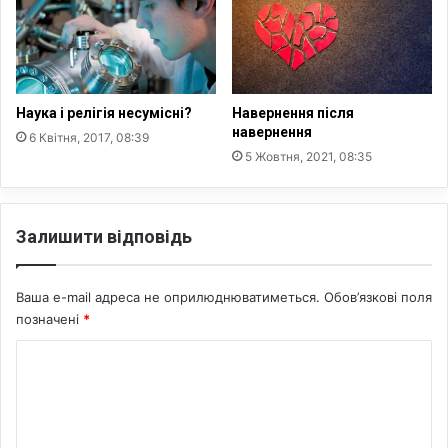
с
о
у
в
?
а
х
п
а
Наука і релігія несумісні?
Навернення після
н
навернення
6 Квітня, 2017, 08:39
д
5 Жовтня, 2021, 08:35
е
м
і
Залишити відповідь
ї
C
O
Ваша e-mail адреса не оприлюднюватиметься.
Обов’язкові поля
V
позначені
*
I
D
К
-
1
о
9
м
е