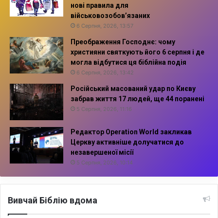
нові правила для
військовозобов’язаних
6 Серпня, 2026, 13:57
Преображення Господнє: чому
християни святкують його 6 серпня і де
могла відбутися ця біблійна подія
6 Серпня, 2026, 13:42
Російський масований удар по Києву
забрав життя 17 людей, ще 44 поранені
5 Серпня, 2026, 11:16
Редактор Operation World закликав
Церкву активніше долучатися до
незавершеної місії
5 Серпня, 2026, 10:14
Вивчай Біблію вдома