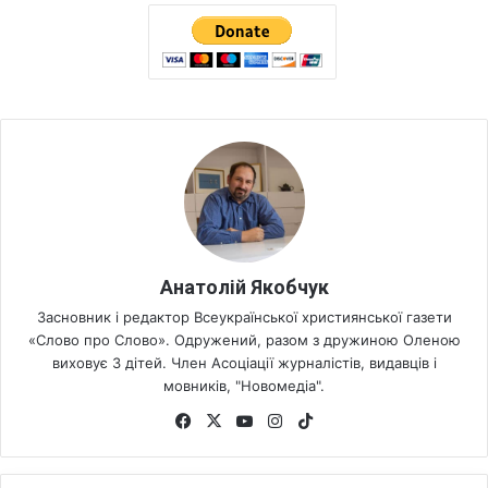
Анатолій Якобчук
Засновник і редактор Всеукраїнської християнської газети
«Слово про Слово». Одружений, разом з дружиною Оленою
виховує 3 дітей. Член Асоціації журналістів, видавців і
мовників, "Новомедіа".
Fa
X
Yo
Ins
Tik
ce
uT
tag
To
bo
ub
ra
k