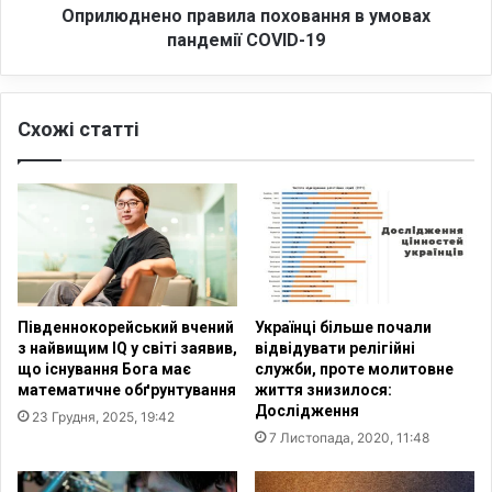
ч
н
Оприлюднено правила поховання в умовах
а
о
пандемії COVID-19
с
п
п
р
а
а
Схожі статті
н
в
д
и
е
л
м
а
і
п
ї
о
к
х
о
о
р
в
Південнокорейський вчений
Українці більше почали
о
а
з найвищим IQ у світі заявив,
відвідувати релігійні
н
н
що існування Бога має
служби, проте молитовне
а
н
математичне обґрунтування
життя знизилося:
в
я
Дослідження
23 Грудня, 2025, 19:42
і
в
7 Листопада, 2020, 11:48
р
у
у
м