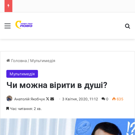
Меню
Ш
Головна
/
Мультимедія
Мультимедія
Чи можна вірити в душі?
Анатолій Якобчук
F
S
3 Квітня, 2020, 11:12
0
635
o
e
Час читання: 2 хв.
l
n
l
d
o
a