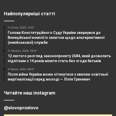
Найпопулярніші статті
11 Січня, 2025, 14:57
Голова Конституційного Суду України звернувся до
Венеційської комісії із запитом щодо альтернативної
(невійськової) служби
11 Лютого, 2020, 19:07
12 лютого розгляд законопроекту 2684, який дозволить
підліткам з 14 років міняти стать без згоди батьків
4 Липня, 2025, 08:01
Після війни Україна може зіткнутися з хвилею освітньої
маргіналізації серед молоді — Лілія Гриневич
Читайте наш instagram
@slovoproslovo