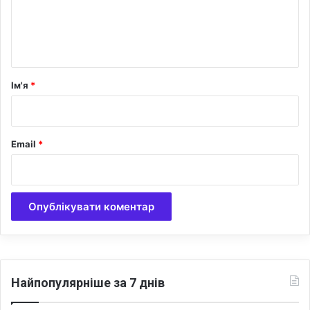
н
т
а
р
Ім'я
*
*
Email
*
Найпопулярніше за 7 днів