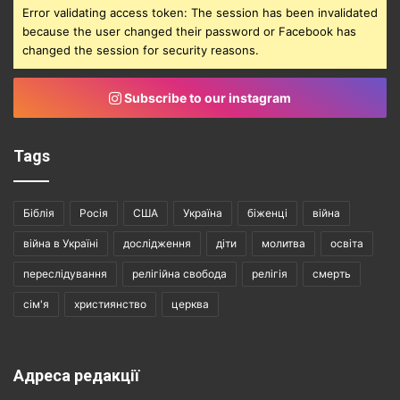
Error validating access token: The session has been invalidated
because the user changed their password or Facebook has
changed the session for security reasons.
Subscribe to our instagram
Tags
Біблія
Росія
США
Україна
біженці
війна
війна в Україні
дослідження
діти
молитва
освіта
переслідування
релігійна свобода
релігія
смерть
сім'я
християнство
церква
Адреса редакції