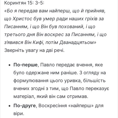
Коринтян 15: 3-5:
«
Бо я передав вам найперш, що й прийняв,
що Христос був умер ради наших гріхів за
Писанням,
і що Він був похований, і що
третього дня Він воскрес за Писанням,
і що
з’явився Він Кифі, потім Дванадцятьом
»
Зверніть увагу на дві речі.
По-перше
, Павло передає вчення, яке
було одержане ним раніше. З огляду на
формулювання цього уривка, більшість
вчених згодні з тим, що Павло переказує
матеріал, який він сам отримав.
По-друге
, Воскресіння «найперш» для
віри.