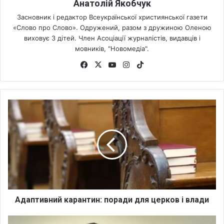
Анатолій Якобчук
Засновник і редактор Всеукраїнської християнської газети
«Слово про Слово». Одружений, разом з дружиною Оленою
виховує 3 дітей. Член Асоціації журналістів, видавців і
мовників, "Новомедіа".
Fa
X
Yo
Ins
Tik
ce
uT
tag
To
bo
ub
ra
k
ok
e
m
А
д
а
п
т
и
в
н
и
й
Адаптивний карантин: поради для церков і влади
к
а
Б