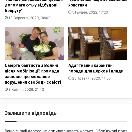
в
а
допомагають у відбудові
християн
і
(
Бейруту"
5 Грудня, 2022, 17:20
в
Д
13 Вересня, 2020, 08:00
л
е
а
н
д
и
и
с
е
н
к
а
Смерть баптиста з Волині
Адаптивний карантин:
)
після мобілізації: громада
поради для церков і влади
заявляє про можливе
25 Травня, 2020, 11:56
порушення свободи совісті
8 Квітня, 2026, 21:43
Залишити відповідь
Ваша e-mail адреса не оприлюднюватиметься.
Обов’язкові поля