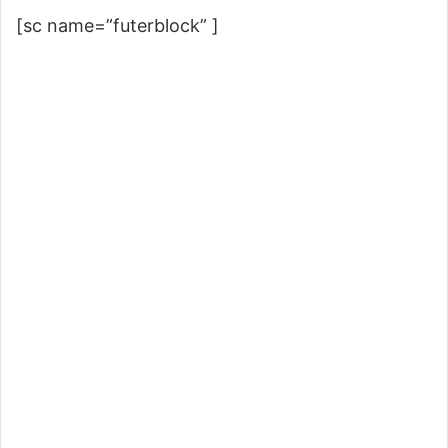
[sc name=”futerblock” ]