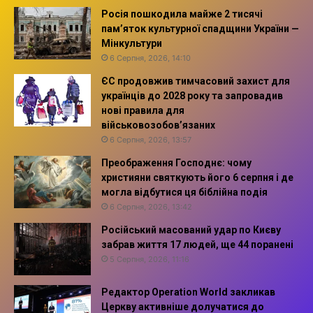
Росія пошкодила майже 2 тисячі
пам’яток культурної спадщини України —
Мінкультури
6 Серпня, 2026, 14:10
ЄС продовжив тимчасовий захист для
українців до 2028 року та запровадив
нові правила для
військовозобов’язаних
6 Серпня, 2026, 13:57
Преображення Господнє: чому
християни святкують його 6 серпня і де
могла відбутися ця біблійна подія
6 Серпня, 2026, 13:42
Російський масований удар по Києву
забрав життя 17 людей, ще 44 поранені
5 Серпня, 2026, 11:16
Редактор Operation World закликав
Церкву активніше долучатися до