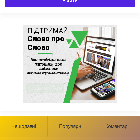
Увійти
Нещодавні
Популярні
Коментарі