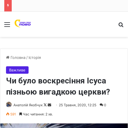
Меню
Ш
Головна
/
Історія
Важливе
Чи було воскресіння Ісуса
пізньою вигадкою церкви?
Анатолій Якобчук
F
S
25 Травня, 2020, 12:25
0
o
e
591
Час читання: 2 хв.
l
n
l
d