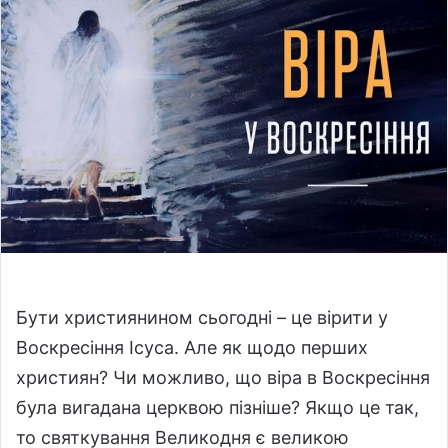
o
a
w
n
o
e
n
m
X
a
i
l
Бути християнином сьогодні – це вірити у
Воскресіння Ісуса. Але як щодо перших
християн? Чи можливо, що віра в Воскресіння
була вигадана церквою пізніше? Якщо це так,
то святкування Великодня є великою