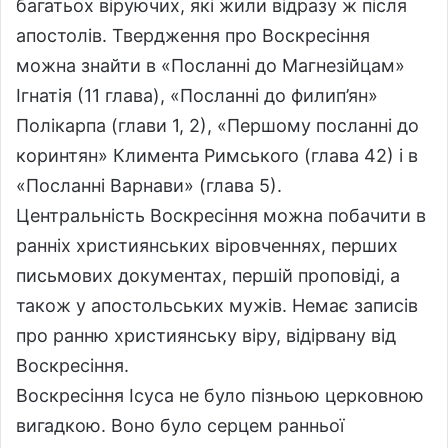
багатьох віруючих, які жили відразу ж після
апостолів. Твердження про Воскресіння
можна знайти в «Посланні до Магнезійцам»
Ігнатія (11 глава), «Посланні до филип’ян»
Полікарпа (глави 1, 2), «Першому посланні до
коринтян» Климента Римського (глава 42) і в
«Посланні Варнави» (глава 5).
Центральність Воскресіння можна побачити в
ранніх християнських віровченнях, перших
письмових документах, першій проповіді, а
також у апостольських мужів. Немає записів
про ранню християнську віру, відірвану від
Воскресіння.
Воскресіння Ісуса не було пізньою церковною
вигадкою. Воно було серцем ранньої