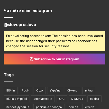
Читайте наш instagram
@slovoproslovo
Error validating access token: The session has been invalidated
because the user changed their password or Facebook has
changed the session for security reasons.
Subscribe to our instagram
Tags
Біблія
Росія
США
Україна
біженці
війна
війна в Україні
дослідження
діти
молитва
освіта
переслідування
релігійна свобода
релігія
смерть