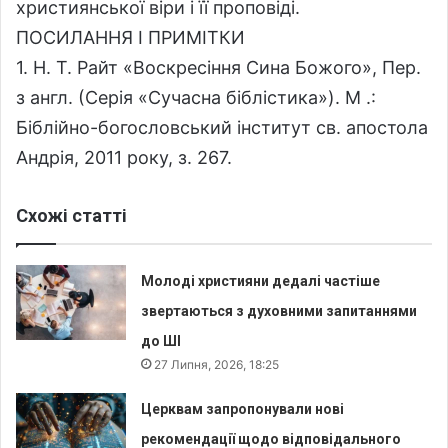
християнської віри і її проповіді.
ПОСИЛАННЯ І ПРИМІТКИ
1. Н. Т. Райт «Воскресіння Сина Божого», Пер.
з англ. (Серія «Сучасна біблістика»). М .:
Біблійно-богословський інститут св. апостола
Андрія, 2011 року, з. 267.
Схожі статті
Молоді християни дедалі частіше
звертаються з духовними запитаннями
до ШІ
27 Липня, 2026, 18:25
Церквам запропонували нові
рекомендації щодо відповідального