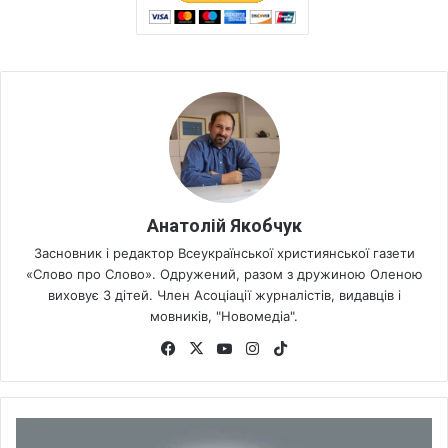
Анатолій Якобчук
Засновник і редактор Всеукраїнської християнської газети
«Слово про Слово». Одружений, разом з дружиною Оленою
виховує 3 дітей. Член Асоціації журналістів, видавців і
мовників, "Новомедіа".
Fa
X
Yo
Ins
Tik
ce
uT
tag
To
bo
ub
ra
k
ok
e
m
Н