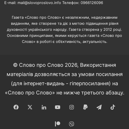
E-mail: mail@slovoproslovo.info Телефон: 0966126096
Газета «Слово про Слово» є незалежним, недержавним
виданням, яке створене та діє з метою підвищення рівня
духовності українського народу. Газета створена у 2012 році.
Основними принципами, якими керується газета «Слово про
Слово» в роботі є об’єктивність, актуальність.
© Слово про Слово 2026, Використання
матеріалів дозволяється за умови посилання
(для інтернет-видань - гіперпосилання) на
«Слово про Слово» не нижче третього абзацу.
Facebook
X
LinkedIn
YouTube
Instagram
Paypal
Telegram
TikT
Patreon
Viber