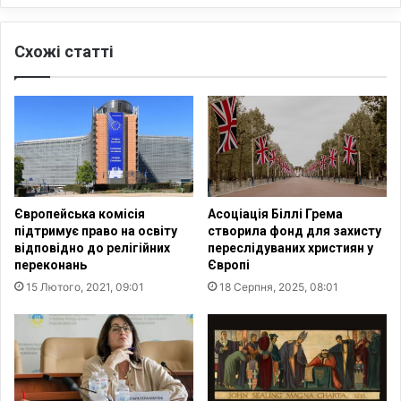
е
щ
Схожі статті
е
5
5
р
о
к
і
в
,
Європейська комісія
Асоціація Біллі Грема
а
підтримує право на освіту
створила фонд для захисту
п
відповідно до релігійних
переслідуваних християн у
о
переконань
Європі
т
15 Лютого, 2021, 09:01
18 Серпня, 2025, 08:01
і
м
п
о
ч
н