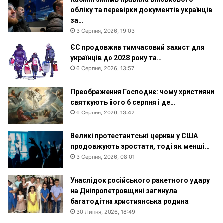
обліку та перевірки документів українців
за…
3 Серпня, 2026, 19:03
ЄС продовжив тимчасовий захист для
українців до 2028 року та…
6 Серпня, 2026, 13:57
Преображення Господнє: чому християни
святкують його 6 серпня і де…
6 Серпня, 2026, 13:42
Великі протестантські церкви у США
продовжують зростати, тоді як менші…
3 Серпня, 2026, 08:01
Унаслідок російського ракетного удару
на Дніпропетровщині загинула
багатодітна християнська родина
30 Липня, 2026, 18:49