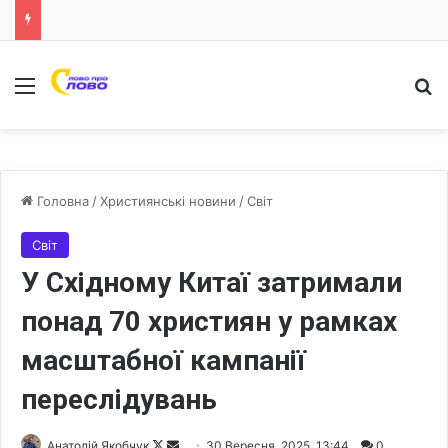
Меню
Ш
Головна
/
Християнські новини
/
Світ
Світ
У Східному Китаї затримали
понад 70 християн у рамках
масштабної кампанії
переслідувань
Анатолій Якобчук
F
S
30 Вересня, 2025, 13:44
0