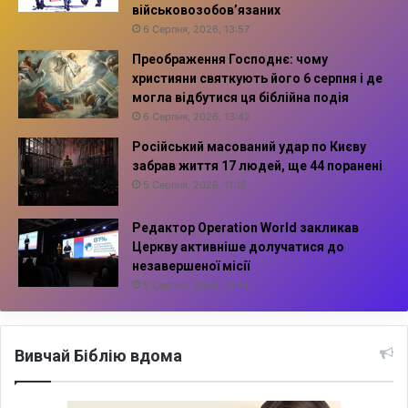
військовозобов’язаних
6 Серпня, 2026, 13:57
Преображення Господнє: чому
християни святкують його 6 серпня і де
могла відбутися ця біблійна подія
6 Серпня, 2026, 13:42
Російський масований удар по Києву
забрав життя 17 людей, ще 44 поранені
5 Серпня, 2026, 11:16
Редактор Operation World закликав
Церкву активніше долучатися до
незавершеної місії
5 Серпня, 2026, 10:14
Вивчай Біблію вдома