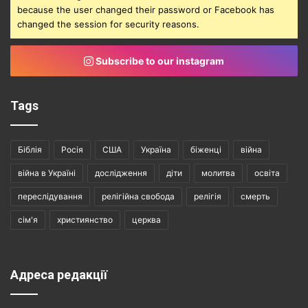
because the user changed their password or Facebook has
changed the session for security reasons.
Subscribe to our instagram
Tags
Біблія
Росія
США
Україна
біженці
війна
війна в Україні
дослідження
діти
молитва
освіта
переслідування
релігійна свобода
релігія
смерть
сім'я
християнство
церква
Адреса редакції