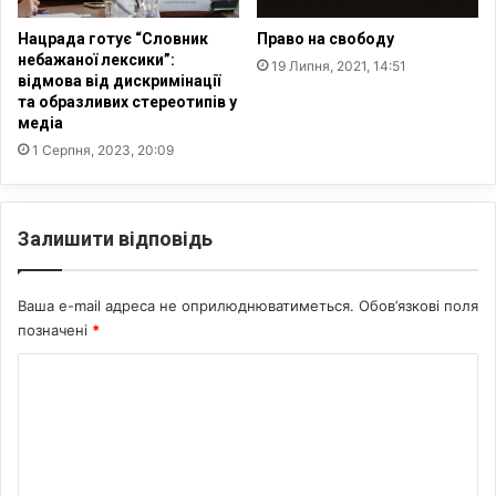
е
с
Нацрада готує “Словник
Право на свободу
к
небажаної лексики”:
19 Липня, 2021, 14:51
о
відмова від дискримінації
та образливих стереотипів у
р
медіа
о
ч
1 Серпня, 2023, 20:09
у
в
а
Залишити відповідь
т
и
с
Ваша e-mail адреса не оприлюднюватиметься.
Обов’язкові поля
я
позначені
*
–
п
К
р
о
о
г
м
н
е
о