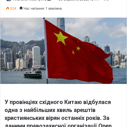
o
e
524
Час читання: 1 хвилина
l
n
l
d
o
a
w
n
o
e
n
m
X
a
i
l
У провінціях східного Китаю відбулася
одна з найбільших хвиль арештів
християнських вірян останніх років. За
даними правозахисної організації
Open