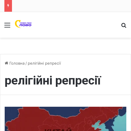
Меню
Ш
Головна
/
релігійні репресії
релігійні репресії