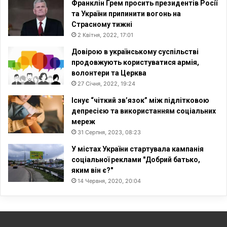
Франклін Грем просить президентів Росії
та України припинити вогонь на
Страсному тижні
2 Квітня, 2022, 17:01
Довірою в українському суспільстві
продовжують користуватися армія,
волонтери та Церква
27 Січня, 2022, 19:24
Існує “чіткий зв’язок” між підлітковою
депресією та використанням соціальних
мереж
31 Серпня, 2023, 08:23
У містах України стартувала кампанія
соціальної реклами "Добрий батько,
яким він є?"
14 Червня, 2020, 20:04