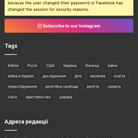
because the user changed their password or Facebook has
changed the session for security reasons.
Subscribe to our instagram
Tags
Біблія
Росія
США
Україна
біженці
війна
війна в Україні
дослідження
діти
молитва
освіта
переслідування
релігійна свобода
релігія
смерть
сім'я
християнство
церква
Адреса редакції