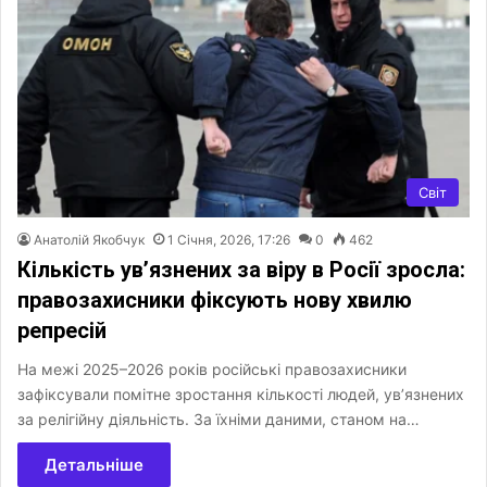
Світ
Анатолій Якобчук
1 Січня, 2026, 17:26
0
462
Кількість ув’язнених за віру в Росії зросла:
правозахисники фіксують нову хвилю
репресій
На межі 2025–2026 років російські правозахисники
зафіксували помітне зростання кількості людей, ув’язнених
за релігійну діяльність. За їхніми даними, станом на…
Детальніше