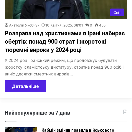
Світ
Анатолій Якобчук
10 Квітня, 2025, 08:01
0
455
Розправа над християнами в Ірані набирає
обертів: понад 900 страт і жорстокі
тюремні вироки у 2024 році
У 2024 році іранський режим, що продовжує будувати
жорстку ісламістську диктатуру, стратив понад 900 осіб і
виніс десятки смертних вироків…
Детальніше
Найпопулярніше за 7 днів
Кабмін змінив правила військового