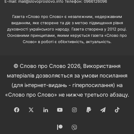
E-mail: mail@slovoproslovo.info Телефон: 0966126096
Газета «Слово про Слово» є незалежним, недержавним
виданням, яке створене та діє з метою підвищення рівня
духовності українського народу. Газета створена у 2012 році.
Основними принципами, якими керується газета «Слово про
Слово» в роботі є об’єктивність, актуальність.
© Слово про Слово 2026, Використання
матеріалів дозволяється за умови посилання
(для інтернет-видань - гіперпосилання) на
«Слово про Слово» не нижче третього абзацу.
Facebook
X
LinkedIn
YouTube
Instagram
Paypal
Telegram
TikT
Patreon
Viber