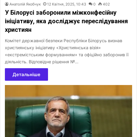
Анатолій Якобчук
12 Квітня, 2025, 10:43
0
402
У Білорусі заборонили міжконфесійну
ініціативу, яка досліджує переслідування
християн
Комітет державної безпеки Республіки Білорусь визнав
християнську ініціативу «Християнська візія»
«екстремістським формуванням» та офіційно заборонив її
діяльність. Відповідне рішення №…
Детальніше