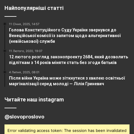
Найпопулярніші статті
11 Січня, 2025, 14:57
Голова Конституційного Суду України звернувся до
Венеційської комісії із запитом щодо альтернативної
(невійськової) служби
11 Лютого, 2020, 19:07
12 лютого розгляд законопроекту 2684, який дозволить
підліткам з 14 років міняти стать без згоди батьків
4 Липня, 2025, 08:01
Після війни Україна може зіткнутися з хвилею освітньої
маргіналізації серед молоді — Лілія Гриневич
Читайте наш instagram
@slovoproslovo
Error validating access token: The session has been invalidated