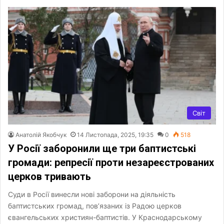
Світ
Анатолій Якобчук
14 Листопада, 2025, 19:35
0
518
У Росії заборонили ще три баптистські
громади: репресії проти незареєстрованих
церков тривають
Суди в Росії винесли нові заборони на діяльність
баптистських громад, пов’язаних із Радою церков
євангельських християн-баптистів. У Краснодарському