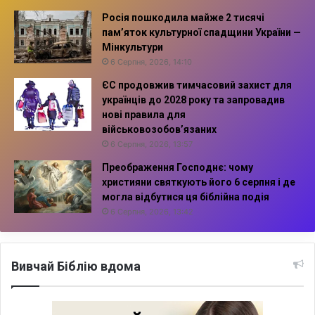
Росія пошкодила майже 2 тисячі
пам’яток культурної спадщини України —
Мінкультури
6 Серпня, 2026, 14:10
ЄС продовжив тимчасовий захист для
українців до 2028 року та запровадив
нові правила для
військовозобов’язаних
6 Серпня, 2026, 13:57
Преображення Господнє: чому
християни святкують його 6 серпня і де
могла відбутися ця біблійна подія
6 Серпня, 2026, 13:42
Вивчай Біблію вдома