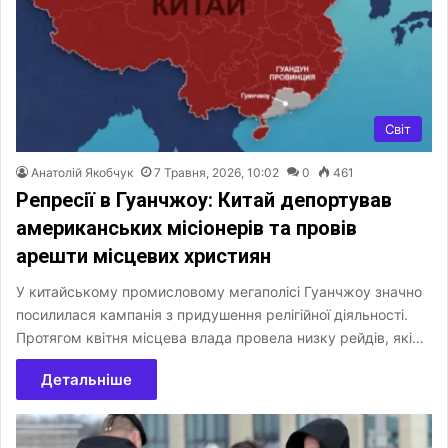
Світ
Анатолій Якобчук
7 Травня, 2026, 10:02
0
461
Репресії в Гуанчжоу: Китай депортував
американських місіонерів та провів
арешти місцевих християн
У китайському промисловому мегаполісі Гуанчжоу значно
посилилася кампанія з придушення релігійної діяльності.
Протягом квітня місцева влада провела низку рейдів, які…
Детальніше