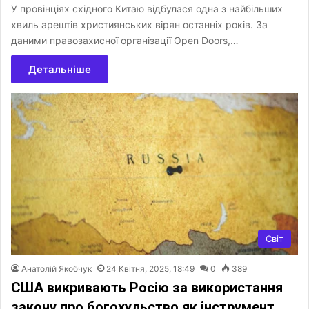
У провінціях східного Китаю відбулася одна з найбільших
хвиль арештів християнських вірян останніх років. За
даними правозахисної організації Open Doors,…
Детальніше
Світ
Анатолій Якобчук
24 Квітня, 2025, 18:49
0
389
США викривають Росію за використання
закону про богохульство як інструмент