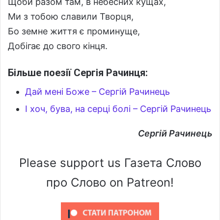
Щоби разом там, в небесних кущах,
Ми з тобою славили Творця,
Бо земне життя є проминуще,
Добігає до свого кінця.
Більше поезії Сергія Рачинця:
Дай мені Боже – Сергій Рачинець
І хоч, бува, на серці болі – Сергій Рачинець
Сергій Рачинець
Please support us Газета Слово
про Слово on Patreon!