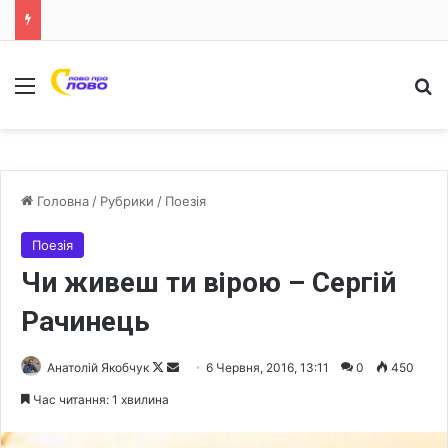
Меню
Ш
Головна
/
Рубрики
/
Поезія
Поезія
Чи живеш ти вірою – Сергій
Рачинець
Анатолій Якобчук
F
S
6 Червня, 2016, 13:11
0
450
o
e
Час читання: 1 хвилина
l
n
l
d