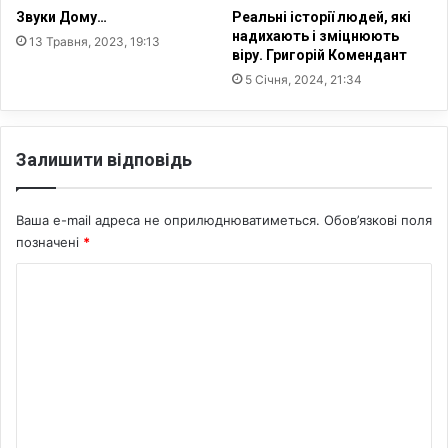
Звуки Дому…
Реальні історії людей, які
надихають і зміцнюють
13 Травня, 2023, 19:13
віру. Григорій Комендант
5 Січня, 2024, 21:34
Залишити відповідь
Ваша e-mail адреса не оприлюднюватиметься.
Обов’язкові поля
позначені
*
К
о
м
е
н
т