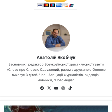
Анатолій Якобчук
Засновник і редактор Всеукраїнської християнської газети
«Слово про Слово». Одружений, разом з дружиною Оленою
виховує 3 дітей. Член Асоціації журналістів, видавців і
мовників, "Новомедіа".
Fa
X
Yo
Ins
Tik
ce
uT
tag
To
bo
ub
ra
k
ok
e
m
Ч