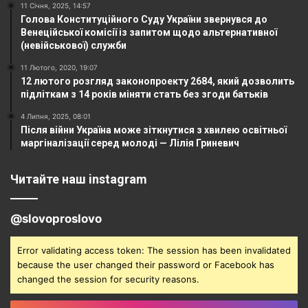
11 Січня, 2025, 14:57
Голова Конституційного Суду України звернувся до
Венеційської комісії із запитом щодо альтернативної
(невійськової) служби
11 Лютого, 2020, 19:07
12 лютого розгляд законопроекту 2684, який дозволить
підліткам з 14 років міняти стать без згоди батьків
4 Липня, 2025, 08:01
Після війни Україна може зіткнутися з хвилею освітньої
маргіналізації серед молоді — Лілія Гриневич
Читайте наш instagram
@slovoproslovo
Error validating access token: The session has been invalidated
because the user changed their password or Facebook has
changed the session for security reasons.