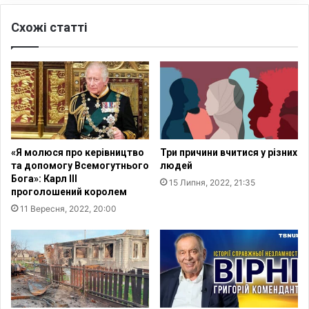
?
л
Схожі статті
і
-
С
е
р
г
і
й
Р
«Я молюся про керівництво
Три причини вчитися у різних
а
та допомогу Всемогутнього
людей
ч
Бога»: Карл III
15 Липня, 2022, 21:35
и
проголошений королем
н
11 Вересня, 2022, 20:00
е
ц
ь