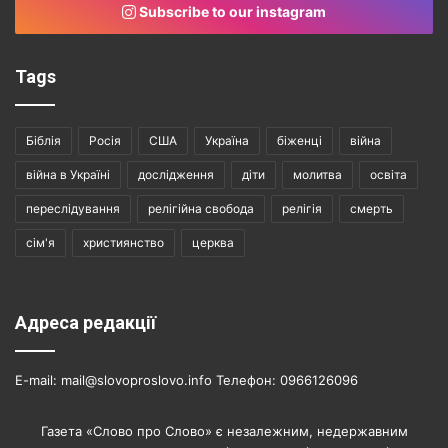
Subscribe to our instagram
Tags
Біблія
Росія
США
Україна
біженці
війна
війна в Україні
дослідження
діти
молитва
освіта
переслідування
релігійна свобода
релігія
смерть
сім'я
християнство
церква
Адреса редакції
E-mail: mail@slovoproslovo.info Телефон: 0966126096
Газета «Слово про Слово» є незалежним, недержавним