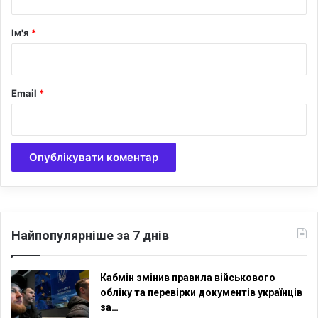
а
р
Ім'я
*
*
Email
*
Найпопулярніше за 7 днів
Кабмін змінив правила військового
обліку та перевірки документів українців
за…