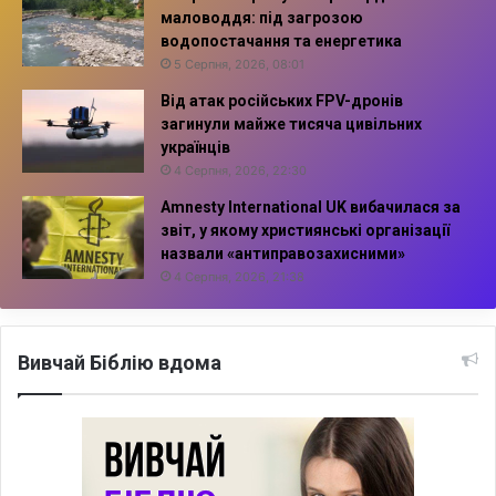
маловоддя: під загрозою
водопостачання та енергетика
5 Серпня, 2026, 08:01
Від атак російських FPV-дронів
загинули майже тисяча цивільних
українців
4 Серпня, 2026, 22:30
Amnesty International UK вибачилася за
звіт, у якому християнські організації
назвали «антиправозахисними»
4 Серпня, 2026, 21:38
Вивчай Біблію вдома