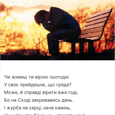
o
a
w
n
o
e
n
m
X
a
i
l
Чи живеш ти вірою сьогодні
У своє прийдешнє, що гряде?
Може, й справді вірити вже годі,
Бо на Сході закривавись день.
І журба на серці, наче камінь,