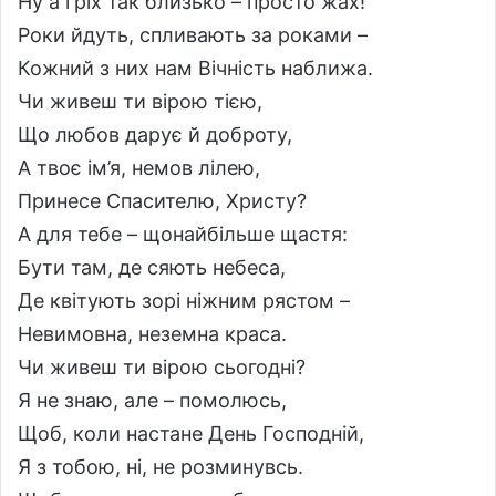
Ну а гріх так близько – просто жах!
Роки йдуть, спливають за роками –
Кожний з них нам Вічність наближа.
Чи живеш ти вірою тією,
Що любов дарує й доброту,
А твоє ім’я, немов лілею,
Принесе Спасителю, Христу?
А для тебе – щонайбільше щастя:
Бути там, де сяють небеса,
Де квітують зорі ніжним рястом –
Невимовна, неземна краса.
Чи живеш ти вірою сьогодні?
Я не знаю, але – помолюсь,
Щоб, коли настане День Господній,
Я з тобою, ні, не розминувсь.