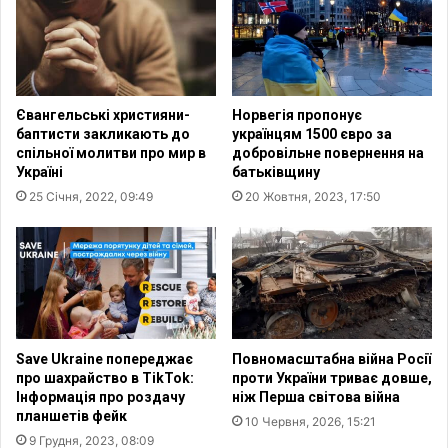
и
і
«
я
е
«
к
С
с
у
Євангельські християни-
Норвегія пропонує
п
м
баптисти закликають до
українцям 1500 євро за
л
к
спільної молитви про мир в
добровільне повернення на
у
а
Україні
батьківщину
а
С
25 Січня, 2022, 09:49
20 Жовтня, 2023, 17:50
т
а
а
м
ц
а
і
р
ї
я
т
н
а
и
ж
н
Save Ukraine попереджає
Повномасштабна війна Росії
о
а
про шахрайство в TikTok:
проти України триває довше,
р
»
Інформація про роздачу
ніж Перша світова війна
с
планшетів фейк
в
10 Червня, 2026, 15:21
т
і
9 Грудня, 2023, 08:09