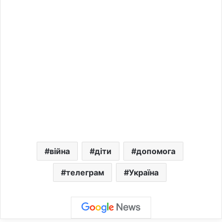
війна
діти
допомога
телеграм
Україна