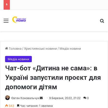
Меню
Ш
Головна
/
Християнські новини
/
Медіа новини
Медіа новини
Чат-бот «Дитина не сама»: в
Україні запустили проєкт для
допомоги дітям
Євген Коновальчук
S
9 Березня, 2022, 21:22
0
e
543
Час читання: 1 хвилина