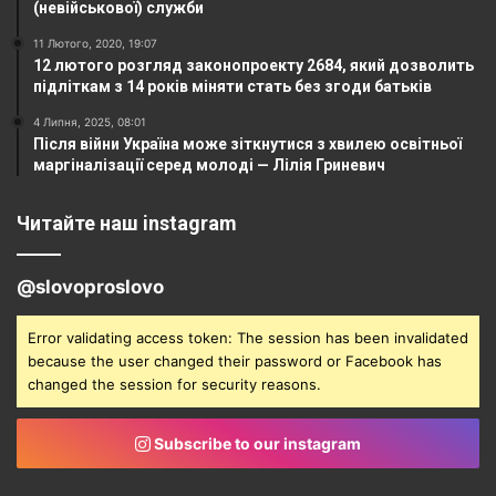
(невійськової) служби
11 Лютого, 2020, 19:07
12 лютого розгляд законопроекту 2684, який дозволить
підліткам з 14 років міняти стать без згоди батьків
4 Липня, 2025, 08:01
Після війни Україна може зіткнутися з хвилею освітньої
маргіналізації серед молоді — Лілія Гриневич
Читайте наш instagram
@slovoproslovo
Error validating access token: The session has been invalidated
because the user changed their password or Facebook has
changed the session for security reasons.
Subscribe to our instagram