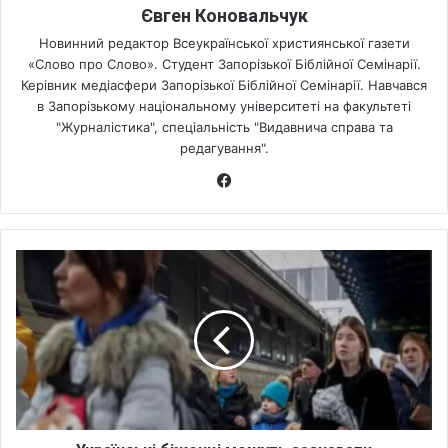
Євген Коновальчук
Новинний редактор Всеукраїнської християнської газети
«Слово про Слово». Студент Запорізької Біблійної Семінарії.
Керівник медіасфери Запорізької Біблійної Семінарії. Навчався
в Запорізькому національному університеті на факультеті
"Журналістика", спеціальність "Видавнича справа та
редагування".
Fa
ce
bo
ok
У
к
р
а
ї
н
с
ь
к