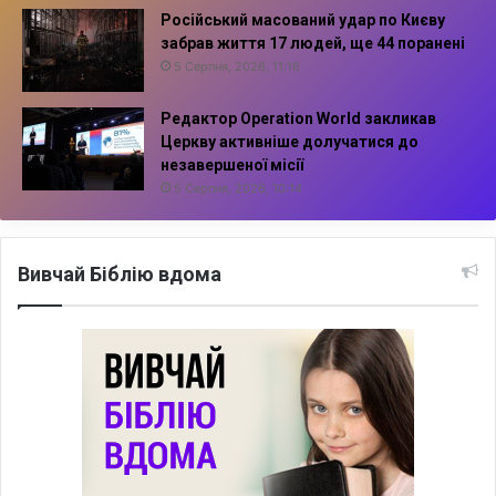
Російський масований удар по Києву
забрав життя 17 людей, ще 44 поранені
5 Серпня, 2026, 11:16
Редактор Operation World закликав
Церкву активніше долучатися до
незавершеної місії
5 Серпня, 2026, 10:14
Вивчай Біблію вдома