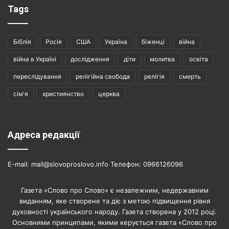
Tags
Біблія
Росія
США
Україна
біженці
війна
війна в Україні
дослідження
діти
молитва
освіта
переслідування
релігійна свобода
релігія
смерть
сім'я
християнство
церква
Адреса редакції
E-mail: mail@slovoproslovo.info Телефон: 0966126096
Газета «Слово про Слово» є незалежним, недержавним
виданням, яке створене та діє з метою підвищення рівня
духовності українського народу. Газета створена у 2012 році.
Основними принципами, якими керується газета «Слово про