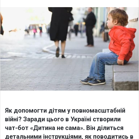
n
d
a
n
e
m
a
i
l
Як допомогти дітям у повномасштабній
війні?
Заради цього в Україні створили
чат-бот «Дитина не сама». Він ділиться
детальними інструкціями, як поводитись в