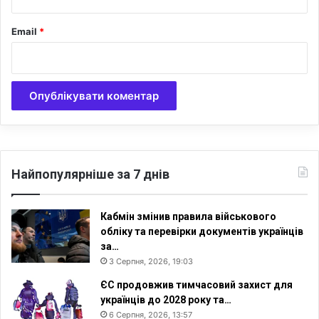
д
н
Email
*
а
н
н
я
д
л
я
м
е
д
Найпопулярніше за 7 днів
и
ч
н
Кабмін змінив правила військового
и
обліку та перевірки документів українців
х
за…
ш
3 Серпня, 2026, 19:03
п
ЄС продовжив тимчасовий захист для
и
українців до 2028 року та…
т
6 Серпня, 2026, 13:57
а