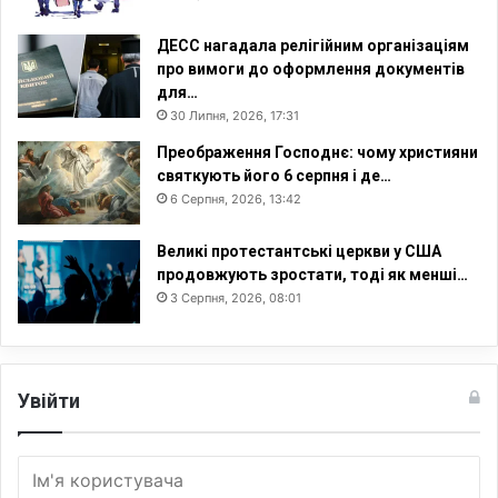
л
і
ДЕСС нагадала релігійним організаціям
в
про вимоги до оформлення документів
для…
30 Липня, 2026, 17:31
Преображення Господнє: чому християни
святкують його 6 серпня і де…
6 Серпня, 2026, 13:42
Великі протестантські церкви у США
продовжують зростати, тоді як менші…
3 Серпня, 2026, 08:01
Увійти