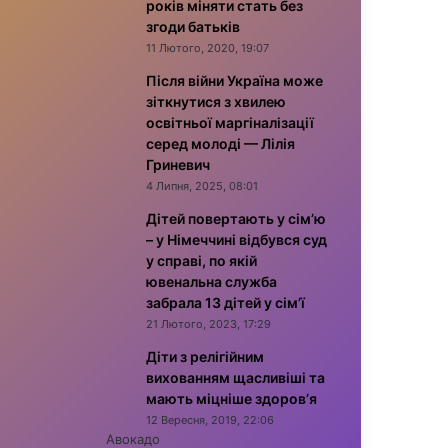
років міняти стать без
згоди батьків
11 Лютого, 2020, 19:07
Після війни Україна може
зіткнутися з хвилею
освітньої маргіналізації
серед молоді — Лілія
Гриневич
4 Липня, 2025, 08:01
Дітей повертають у сім’ю
– у Німеччині відбувся суд
у справі, по якій
ювенальна служба
забрала 13 дітей у сім’ї
21 Лютого, 2023, 17:29
Діти з релігійним
вихованням щасливіші та
мають міцніше здоров’я
12 Вересня, 2019, 22:06
Авокадо