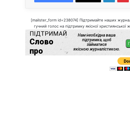
[mailster_form id=238074] Підтримайте наших журнал
гучний голос на підтримку якісної християнської ж