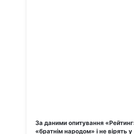
l
За даними опитування «Рейтинг»
«братнім народом» і не вірять 