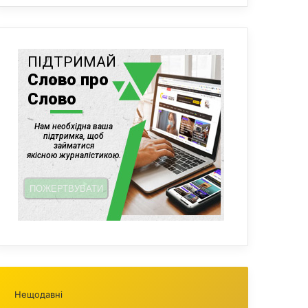
Нещодавні