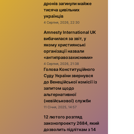
дронів загинули майже
тисяча цивільних
українців
4 Серпня, 2026, 22:30
Amnesty International UK
вибачилася за звіт, у
якому християнські
організації назвали
«антиправозахисними»
4 Серпня, 2026, 21:38
Голова Конституційного
Суду України звернувся
до Венеційської комісії із
запитом щодо
альтернативної
(невійськової) служби
11 Січня, 2025, 14:57
12 лютого розгляд
законопроекту 2684, який
дозволить підліткам з 14