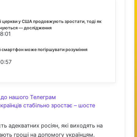
і церкви у США продовжують зростати, тоді як
чуються — дослідження
8:01
й смартфон може погіршувати розуміння
20:57
до нашого Телеграм
українців стабільно зростає – шосте
ь адекватних росіян, які виходять на
ають гроші на допомогу українцям.