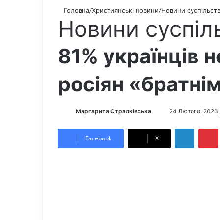
Головна
/
Християнські новини
/
Новини суспільст
Новини суспіл
81% українців 
росіян «братні
Маргарита Стралківська
S
24 Лютого, 2023,
e
LinkedIn
Pintere
n
Facebook
X
d
a
n
e
m
a
i