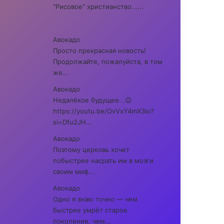
"Рисовое" христианство......
Авокадо
Просто прекрасная новость!
Продолжайте, пожалуйста, в том
же...
Авокадо
Недалёкое будущее...😉
https://youtu.be/OvVxY4mX3io?
si=Dfu2JH...
Авокадо
Поэтому церковь хочет
побыстрее насрать им в мозги
своим миф...
Авокадо
Одно я знаю точно — чем
быстрее умрёт старое
поколение, чем...