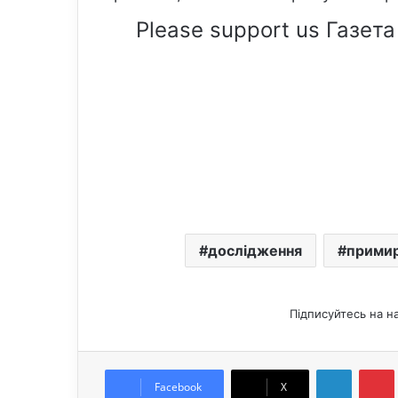
Please support us Газета
дослідження
прими
Підписуйтесь на н
LinkedIn
Pintere
Facebook
X