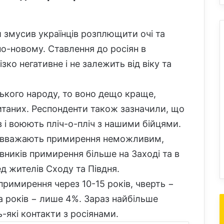
 змусив українців розплющити очі та
по-новому. Ставлення до росіян в
зко негативне і не залежить від віку та
ького народу, то воно дещо краще,
итаних. Респонденти також зазначили, що
в і воюють пліч-о-пліч з нашими бійцями.
кі вважають примирення неможливим,
вників примирення більше на Заході та в
д жителів Сходу та Півдня.
римирення через 10-15 років, чверть −
ка років − лише 4%. Зараз найбільше
ь-які контакти з росіянами.