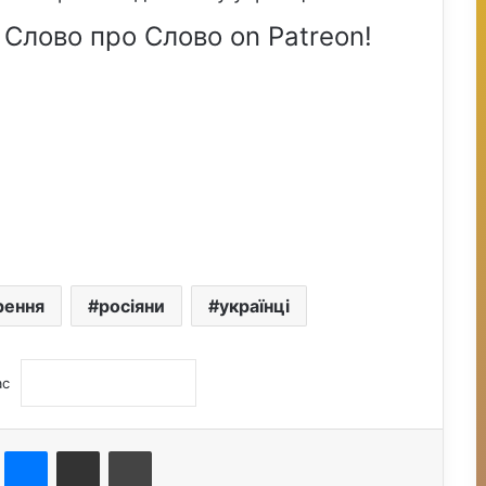
 Слово про Слово on Patreon!
рення
росіяни
українці
ас
st
Messenger
Поділитися електронною поштою
Друк