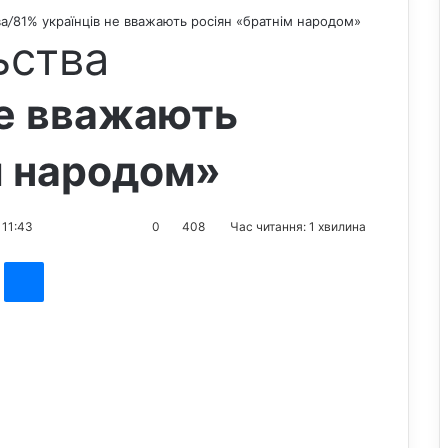
ва
/
81% українців не вважають росіян «братнім народом»
ьства
не вважають
м народом»
 11:43
0
408
Час читання: 1 хвилина
st
Messenger