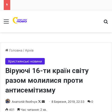
Меню
Ш
Головна
/
Архів
Християнські новини
Віруючі 16-ти країн світу
разом молилися проти
антисемітизму
Анатолій Якобчук
F
S
8 Березня, 2019, 22:33
0
o
e
401
Час читання: 2 хв.