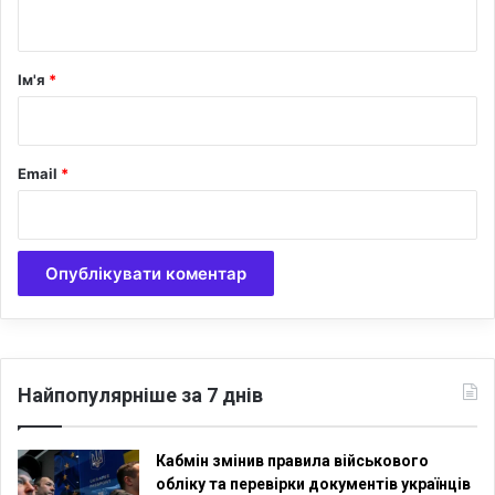
т
т
и
а
ч
р
Ім'я
*
н
*
і
с
т
Email
*
ь
Найпопулярніше за 7 днів
Кабмін змінив правила військового
обліку та перевірки документів українців