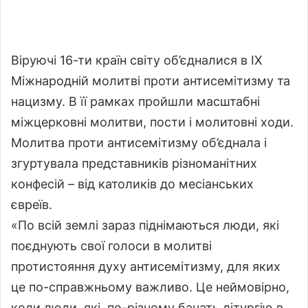
l
n
l
d
o
a
w
n
Віруючі 16-ти країн світу об’єдналися в IX
o
e
Міжнародній молитві проти антисемітизму та
n
m
нацизму. В її рамках пройшли масштабні
X
a
міжцерковні молитви, пости і молитовні ходи.
i
l
Молитва проти антисемітизму об’єднала і
згуртувала представників різноманітних
конфесій – від католиків до месіанських
євреїв.
«По всій землі зараз піднімаються люди, які
поєднують свої голоси в молитві
протистояння духу антисемітизму, для яких
це по-справжньому важливо. Це неймовірно,
коли люди, які, по-різному бачать літургію в