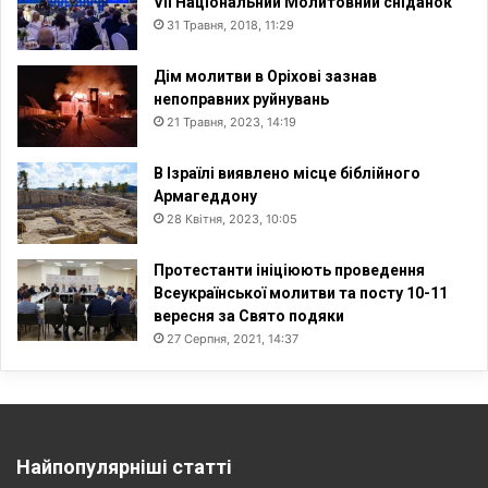
VII Національний Молитовний сніданок
31 Травня, 2018, 11:29
Дім молитви в Оріхові зазнав
непоправних руйнувань
21 Травня, 2023, 14:19
В Ізраїлі виявлено місце біблійного
Армагеддону
28 Квітня, 2023, 10:05
Протестанти ініціюють проведення
Всеукраїнської молитви та посту 10-11
вересня за Свято подяки
27 Серпня, 2021, 14:37
Найпопулярніші статті