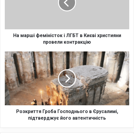
р
ш
і
ф
е
м
На марші феміністок і ЛГБТ в Києві християни
і
провели контракцію
н
і
Р
с
о
т
з
о
к
к
р
і
и
Л
т
Г
т
Б
я
Т
Г
Розкриття Гроба Господнього в Єрусалимі,
в
р
підтверджує його автентичність
К
о
и
б