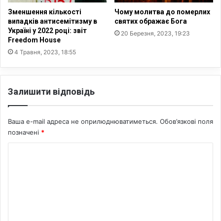
і
т
,
Зменшення кількості
Чому молитва до померлих
р
п
випадків антисемітизму в
святих ображає Бога
а
Україні у 2022 році: звіт
і
20 Березня, 2023, 19:23
Freedom House
к
д
ц
т
4 Травня, 2023, 18:55
і
в
ю
е
р
Залишити відповідь
д
ж
у
Ваша e-mail адреса не оприлюднюватиметься.
Обов’язкові поля
є
позначені
*
й
о
К
г
о
о
а
м
в
е
т
е
н
н