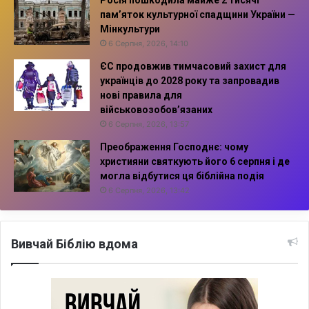
пам’яток культурної спадщини України —
Мінкультури
6 Серпня, 2026, 14:10
ЄС продовжив тимчасовий захист для
українців до 2028 року та запровадив
нові правила для
військовозобов’язаних
6 Серпня, 2026, 13:57
Преображення Господнє: чому
християни святкують його 6 серпня і де
могла відбутися ця біблійна подія
6 Серпня, 2026, 13:42
Вивчай Біблію вдома