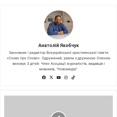
Анатолій Якобчук
Засновник і редактор Всеукраїнської християнської газети
«Слово про Слово». Одружений, разом з дружиною Оленою
виховує 3 дітей. Член Асоціації журналістів, видавців і
мовників, "Новомедіа".
Fa
X
Yo
Ins
Tik
ce
uT
tag
To
bo
ub
ra
k
ok
e
m
Н
а
м
а