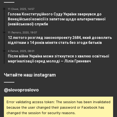
11 Січня, 2025, 14:57
Голова Конституційного Суду України звернувся до
Венеційської комісії із запитом щодо альтернативної
(невійськової) служби
11 Лютого, 2020, 19:07
12 лютого розгляд законопроекту 2684, який дозволить
підліткам з 14 років міняти стать без згоди батьків
4 Липня, 2025, 08:01
Після війни Україна може зіткнутися з хвилею освітньої
маргіналізації серед молоді — Лілія Гриневич
Читайте наш instagram
@slovoproslovo
Error validating access token: The session has been invalidated
because the user changed their password or Facebook has
changed the session for security reasons.