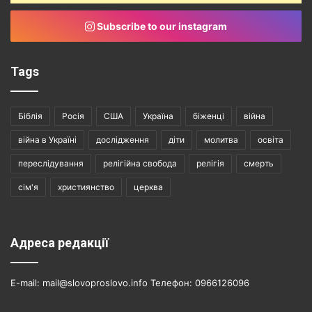
Subscribe to our instagram
Tags
Біблія
Росія
США
Україна
біженці
війна
війна в Україні
дослідження
діти
молитва
освіта
переслідування
релігійна свобода
релігія
смерть
сім'я
християнство
церква
Адреса редакції
E-mail: mail@slovoproslovo.info Телефон: 0966126096