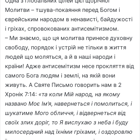
Одна з глобальних цілей цієї щорічної
Молитви – тшува-покаяння перед Богом і
єврейським народом в ненависті, байдужості
і гріхах, спровокованих антисемітизмом.
– Ми знаємо, що ця молитва принесе духовну
свободу, порядок і устрій не тільки в життя
людей що моляться, а й в наші народи і
країни! Адже антисемітизм несе прокляття від
самого Бога людям і землі, на якій вони
живуть. А Святе Письмо говорить нам в 2
Хронік 7:14:
«та коли Мій народ, на якому
названо Моє Ім’я, навернеться і помолиться, і
шукатиме Мого обличчя, і відвернеться від
своїх злих доріг, то Я вислухаю з неба і буду
милосердний над їхніми гріхами, і оздоровлю