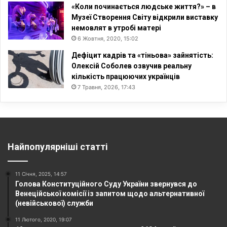
«Коли починається людське життя?» – в
Музеї Створення Світу відкрили виставку
немовлят в утробі матері
6 Жовтня, 2020, 15:02
Дефіцит кадрів та «тіньова» зайнятість:
Олексій Соболев озвучив реальну
кількість працюючих українців
7 Травня, 2026, 17:43
Найпопулярніші статті
11 Січня, 2025, 14:57
Голова Конституційного Суду України звернувся до
Венеційської комісії із запитом щодо альтернативної
(невійськової) служби
11 Лютого, 2020, 19:07