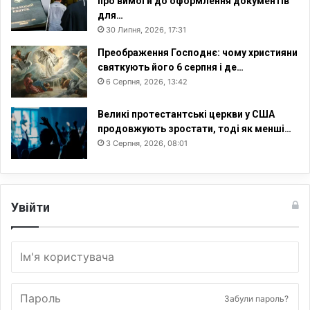
про вимоги до оформлення документів
для…
30 Липня, 2026, 17:31
Преображення Господнє: чому християни
святкують його 6 серпня і де…
6 Серпня, 2026, 13:42
Великі протестантські церкви у США
продовжують зростати, тоді як менші…
3 Серпня, 2026, 08:01
Увійти
Забули пароль?