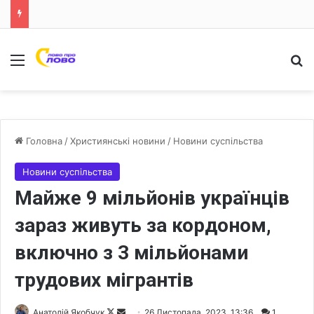
Меню
Ш
Головна
/
Християнські новини
/
Новини суспільства
Новини суспільства
Майже 9 мільйонів українців
зараз живуть за кордоном,
включно з 3 мільйонами
трудових мігрантів
Анатолій Якобчук
F
S
26 Листопада, 2023, 13:36
1