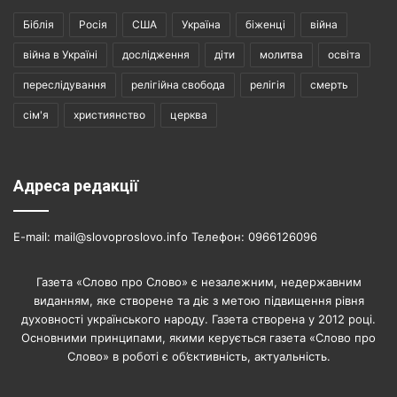
Біблія
Росія
США
Україна
біженці
війна
війна в Україні
дослідження
діти
молитва
освіта
переслідування
релігійна свобода
релігія
смерть
сім'я
християнство
церква
Адреса редакції
E-mail: mail@slovoproslovo.info Телефон: 0966126096
Газета «Слово про Слово» є незалежним, недержавним
виданням, яке створене та діє з метою підвищення рівня
духовності українського народу. Газета створена у 2012 році.
Основними принципами, якими керується газета «Слово про
Слово» в роботі є об’єктивність, актуальність.