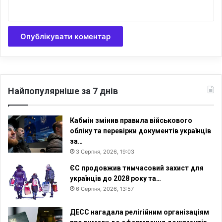
о
з
и
ц
і
й
у
Є
Найпопулярніше за 7 днів
в
р
о
Кабмін змінив правила військового
п
обліку та перевірки документів українців
і
за…
3 Серпня, 2026, 19:03
ЄС продовжив тимчасовий захист для
українців до 2028 року та…
6 Серпня, 2026, 13:57
ДЕСС нагадала релігійним організаціям