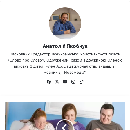
Анатолій Якобчук
Засновник і редактор Всеукраїнської християнської газети
«Слово про Слово». Одружений, разом з дружиною Оленою
виховує 3 дітей. Член Асоціації журналістів, видавців і
мовників, "Новомедіа".
Fa
X
Yo
Ins
Tik
ce
uT
tag
To
bo
ub
ra
k
ok
e
m
М
а
й
ж
е