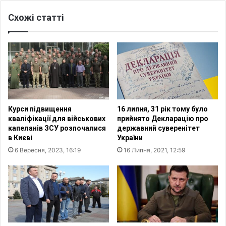
У
ь
к
Схожі статті
с
р
я
а
з
ї
к
н
р
и
и
с
т
т
и
р
ч
Курси підвищення
16 липня, 31 рік тому було
а
н
кваліфікації для військових
прийнято Декларацію про
ж
и
капеланів ЗСУ розпочалися
державний суверенітет
д
м
в Києві
України
а
р
6 Вересня, 2023, 16:19
16 Липня, 2021, 12:59
є
і
в
в
і
н
д
е
п
м
р
п
о
о