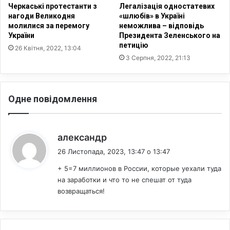
б
ш
Черкаські протестанти з
Легалізація одностатевих
л
и
нагоди Великодня
«шлюбів» в Україні
е
р
молилися за перемогу
неможлива – відповідь
м
України
Президента Зеленського на
е
петицію
з
н
26 Квітня, 2022, 13:04
а
н
3 Серпня, 2022, 21:13
й
я
в
В
о
І
Одне повідомлення
ї
Л
в
-
а
і
г
н
:
александр
и
ф
26 Листопада, 2023, 13:47 о 13:47
е
к
+ 5=7 миллионов в России, которые уехали туда
ц
на заработки и что то не спешат от туда
і
возвращаться!
ї
,
з
а