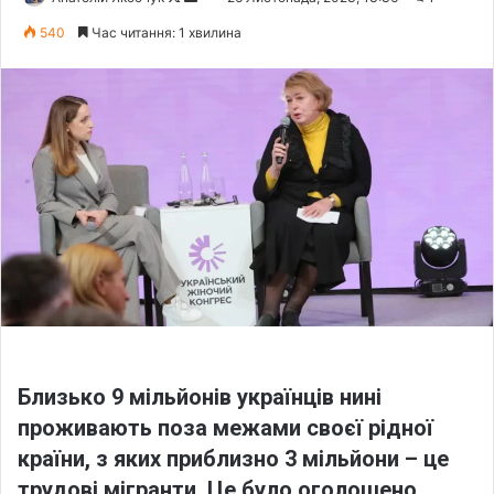
o
e
540
Час читання: 1 хвилина
l
n
l
d
o
a
w
n
o
e
n
m
X
a
i
l
Близько 9 мільйонів українців нині
проживають поза межами своєї рідної
країни, з яких приблизно 3 мільйони – це
трудові мігранти. Це було оголошено