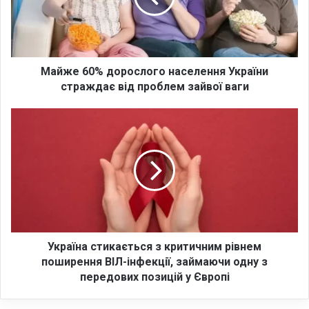
6
0
%
д
о
Майже 60% дорослого населення України
р
страждає від проблем зайвої ваги
о
с
У
л
к
о
р
г
а
о
ї
н
н
а
а
с
с
е
т
л
и
Україна стикається з критичним рівнем
е
к
поширення ВІЛ-інфекції, займаючи одну з
н
а
передових позицій у Європі
н
є
я
т