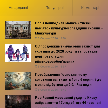
Нещодавні
Популярні
Коментарі
Росія пошкодила майже 2 тисячі
пам’яток культурної спадщини України —
Мінкультури
6 Серпня, 2026, 14:10
ЄС продовжив тимчасовий захист для
українців до 2028 року та запровадив
нові правила для
військовозобов’язаних
6 Серпня, 2026, 13:57
Преображення Господнє: чому
християни святкують його 6 серпня і де
могла відбутися ця біблійна подія
6 Серпня, 2026, 13:42
Російський масований удар по Києву
забрав життя 17 людей, ще 44 поранені
5 Серпня, 2026, 11:16