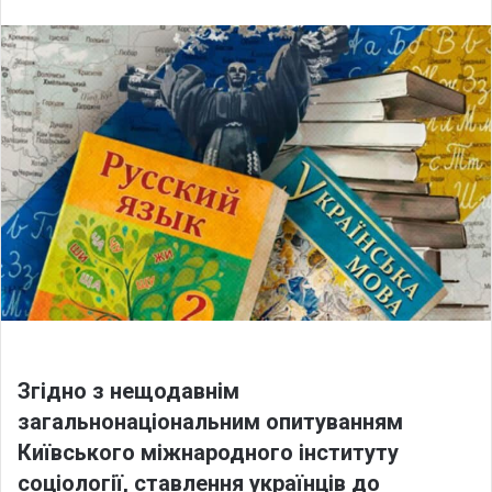
n
d
a
n
e
m
a
i
l
Згідно з нещодавнім
загальнонаціональним опитуванням
Київського міжнародного інституту
соціології, ставлення українців до