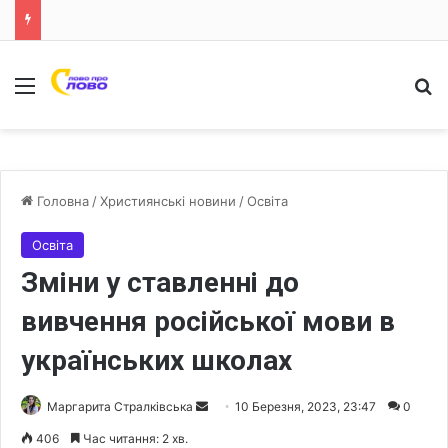
Меню
Ш
Головна
/
Християнські новини
/
Освіта
Освіта
Зміни у ставленні до
вивчення російської мови в
українських школах
Маргарита Стралківська
S
10 Березня, 2023, 23:47
0
e
406
Час читання: 2 хв.