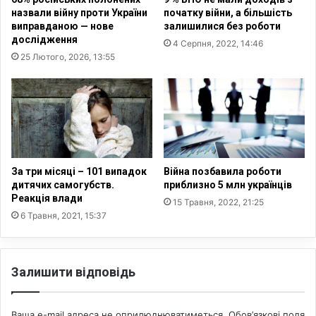
ї
назвали війну проти України
початку війни, а більшість
н
виправданою — нове
залишилися без роботи
ц
дослідження
4 Серпня, 2022, 14:46
і
25 Лютого, 2026, 13:55
в
.
Д
л
я
ч
о
г
За три місяці – 101 випадок
Війна позбавила роботи
о
дитячих самогубств.
приблизно 5 млн українців
Реакція влади
в
15 Травня, 2022, 21:25
і
6 Травня, 2021, 15:37
н
?
Залишити відповідь
Ваша e-mail адреса не оприлюднюватиметься.
Обов’язкові поля