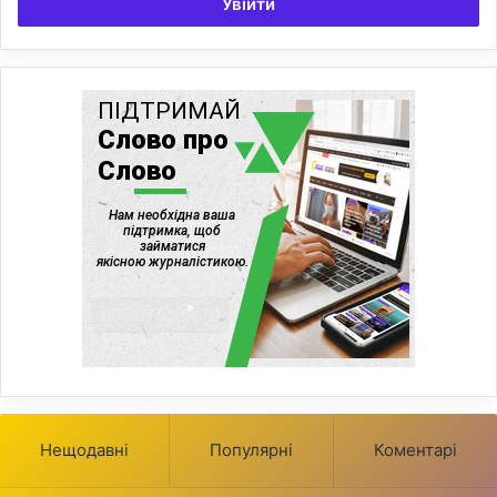
Увійти
Нещодавні
Популярні
Коментарі