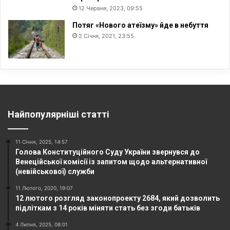
12 Червня, 2023, 09:55
Потяг «Нового атеїзму» йде в небуття
2 Січня, 2021, 23:55
Найпопулярніші статті
11 Січня, 2025, 14:57
Голова Конституційного Суду України звернувся до
Венеційської комісії із запитом щодо альтернативної
(невійськової) служби
11 Лютого, 2020, 19:07
12 лютого розгляд законопроекту 2684, який дозволить
підліткам з 14 років міняти стать без згоди батьків
4 Липня, 2025, 08:01