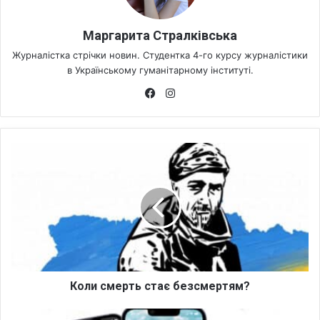
Маргарита Стралківська
Журналістка стрічки новин. Студентка 4-го курсу журналістики
в Українському гуманітарному інституті.
Fa
Ins
ce
tag
bo
ra
ok
m
К
о
л
и
с
м
е
р
т
ь
Коли смерть стає безсмертям?
с
т
Н