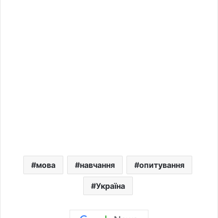
мова
навчання
опитування
Україна