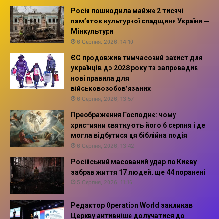
Росія пошкодила майже 2 тисячі
пам’яток культурної спадщини України —
Мінкультури
6 Серпня, 2026, 14:10
ЄС продовжив тимчасовий захист для
українців до 2028 року та запровадив
нові правила для
військовозобов’язаних
6 Серпня, 2026, 13:57
Преображення Господнє: чому
християни святкують його 6 серпня і де
могла відбутися ця біблійна подія
6 Серпня, 2026, 13:42
Російський масований удар по Києву
забрав життя 17 людей, ще 44 поранені
5 Серпня, 2026, 11:16
Редактор Operation World закликав
Церкву активніше долучатися до