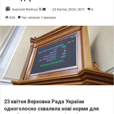
Анатолій Якобчук
F
S
23 Квітня, 2024, 18:11
0
o
e
424
Час читання: 1 хвилина
l
n
l
d
o
a
w
n
o
e
n
m
X
a
i
l
23 квітня Верховна Рада України
одноголосно схвалила нові норми для