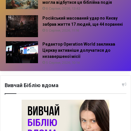
могла відбутися ця біблійна подія
6 Серпня, 2026, 13:42
Російський масований удар по Києву
забрав життя 17 людей, ще 44 поранені
5 Серпня, 2026, 11:16
Редактор Operation World закликав
Церкву активніше долучатися до
незавершеної місії
5 Серпня, 2026, 10:14
Вивчай Біблію вдома