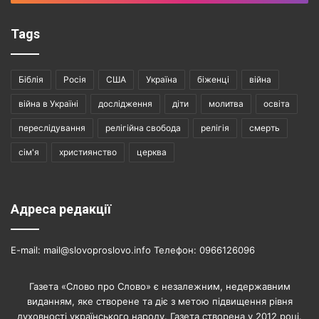
Tags
Біблія
Росія
США
Україна
біженці
війна
війна в Україні
дослідження
діти
молитва
освіта
переслідування
релігійна свобода
релігія
смерть
сім'я
християнство
церква
Адреса редакції
E-mail: mail@slovoproslovo.info Телефон: 0966126096
Газета «Слово про Слово» є незалежним, недержавним
виданням, яке створене та діє з метою підвищення рівня
духовності українського народу. Газета створена у 2012 році.