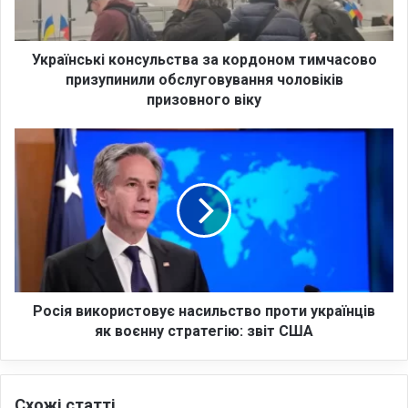
с
ь
к
і
Українські консульства за кордоном тимчасово
к
призупинили обслуговування чоловіків
о
призовного віку
н
с
Р
у
о
л
с
ь
і
с
я
т
в
в
и
а
к
з
о
а
р
Росія використовує насильство проти українців
к
и
як воєнну стратегію: звіт США
о
с
р
т
д
о
о
Схожі статті
в