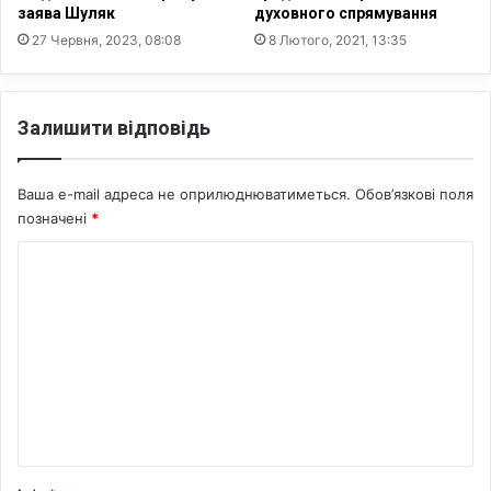
л
ї
заява Шуляк
духовного спрямування
и
н
27 Червня, 2023, 08:08
8 Лютого, 2021, 13:35
о
ц
б
і
с
в
л
Залишити відповідь
я
у
к
г
в
о
Ваша e-mail адреса не оприлюднюватиметься.
Обов’язкові поля
о
в
позначені
*
є
у
н
К
в
н
а
у
о
н
с
м
н
т
я
е
р
ч
а
н
о
т
т
л
е
о
г
а
в
і
р