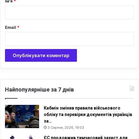
і
Ім'я
*
ю
к
:
*
і
з
в
в
п
Email
*
і
р
т
и
С
з
Ш
о
А
в
н
о
г
о
Найпопулярніше за 7 днів
в
і
к
Кабмін змінив правила військового
у
обліку та перевірки документів українців
за…
3 Серпня, 2026, 19:03
ЄС продовжив тимчасовий захист для