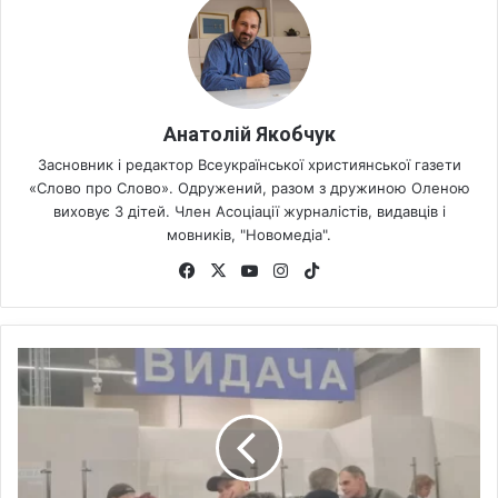
Анатолій Якобчук
Засновник і редактор Всеукраїнської християнської газети
«Слово про Слово». Одружений, разом з дружиною Оленою
виховує 3 дітей. Член Асоціації журналістів, видавців і
мовників, "Новомедіа".
Fa
X
Yo
Ins
Tik
ce
uT
tag
To
bo
ub
ra
k
ok
e
m
У
к
р
а
ї
н