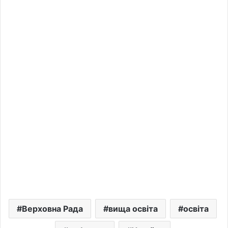
Верховна Рада
вища освіта
освіта