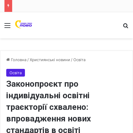
Меню
Ш
Головна
/
Християнські новини
/
Освіта
Освіта
Законопроєкт про
індивідуальні освітні
траєкторії схвалено:
впровадження нових
стандартів в освіті