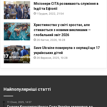
Місіонери СITA розвивають служіння в
Індії та Ефіопії
1 Грудня, 2022, 21:54
Християнство у світі зростає, але
стикається з новими викликами —
глобальний звіт 2026
26 Квітня, 2026, 16:28
Save Ukraine повернула з окупації ще 17
українських дітей
26 Вересня, 2025, 10:28
Найпопулярніші статті
11 Січня, 2025, 14:57
Голова Конституційного Суду України звернувся до