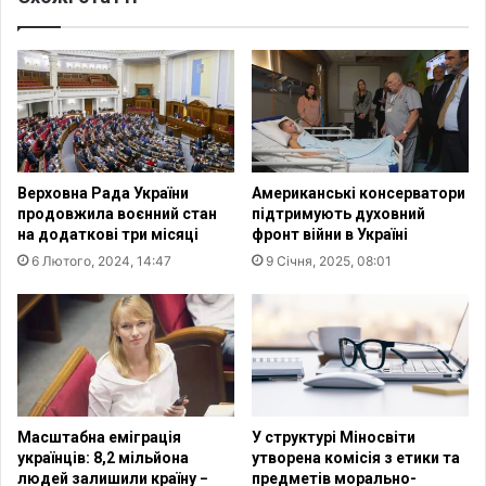
н
у
о
є
м
н
т
а
и
с
м
и
ч
л
а
ь
Верховна Рада України
Американські консерватори
с
с
продовжила воєнний стан
підтримують духовний
о
т
на додаткові три місяці
фронт війни в Україні
в
в
6 Лютого, 2024, 14:47
9 Січня, 2025, 08:01
о
о
п
п
р
р
и
о
з
т
у
и
п
у
и
к
Масштабна еміграція
У структурі Міносвіти
н
р
українців: 8,2 мільйона
утворена комісія з етики та
и
а
людей залишили країну −
предметів морально-