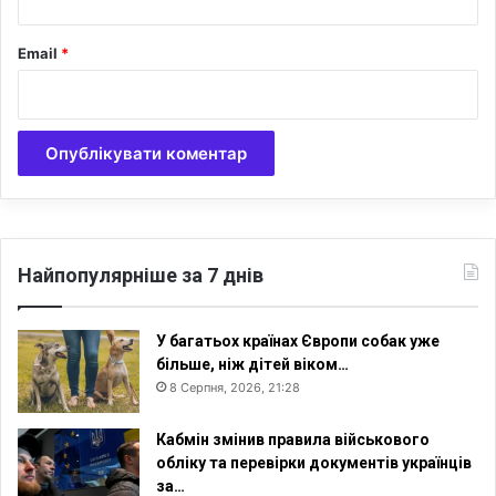
т
к
Email
*
у
в
а
т
и
С
у
к
к
о
Найпопулярніше за 7 днів
т
У багатьох країнах Європи собак уже
більше, ніж дітей віком…
8 Серпня, 2026, 21:28
Кабмін змінив правила військового
обліку та перевірки документів українців
за…