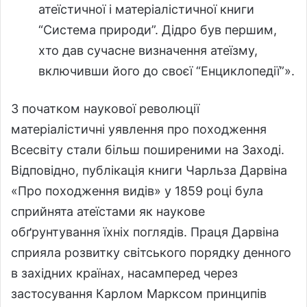
атеїстичної і матеріалістичної книги
“Система природи”. Дідро був першим,
хто дав сучасне визначення атеїзму,
включивши його до своєї “Енциклопедії”».
З початком наукової революції
матеріалістичні уявлення про походження
Всесвіту стали більш поширеними на Заході.
Відповідно, публікація книги Чарльза Дарвіна
«Про походження видів» у 1859 році була
сприйнята атеїстами як наукове
обґрунтування їхніх поглядів. Праця Дарвіна
сприяла розвитку світського порядку денного
в західних країнах, насамперед через
застосування Карлом Марксом принципів