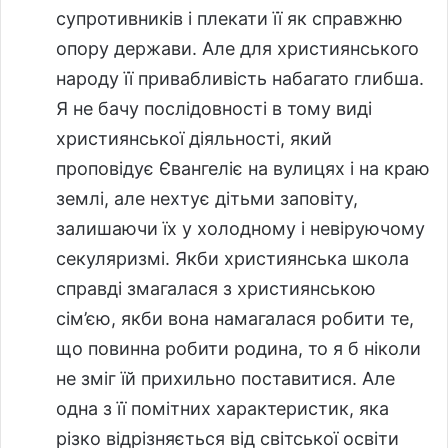
супротивників і плекати її як справжню
опору держави. Але для християнського
народу її привабливість набагато глибша.
Я не бачу послідовності в тому виді
християнської діяльності, який
проповідує Євангеліє на вулицях і на краю
землі, але нехтує дітьми заповіту,
залишаючи їх у холодному і невіруючому
секуляризмі. Якби християнська школа
справді змагалася з християнською
сім’єю, якби вона намагалася робити те,
що повинна робити родина, то я б ніколи
не зміг їй прихильно поставитися. Але
одна з її помітних характеристик, яка
різко відрізняється від світської освіти