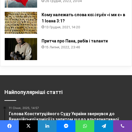
26 Грудня, 2023, 20:04
Кому належать слова καὶ ἐσμέν «і ми є» в
1 Іоана 3:1?
13 Грудня, 2021, 14:20
Притча про Пана, рабів і таланти
15 Липня, 2022, 23:46
Найпопулярніші статті
11 Січня, 2025, 14:57
Голова Конституційного Суду України звернувся до
Венеційської комісії із запитом щодо альтернативної
(невійськової) служби