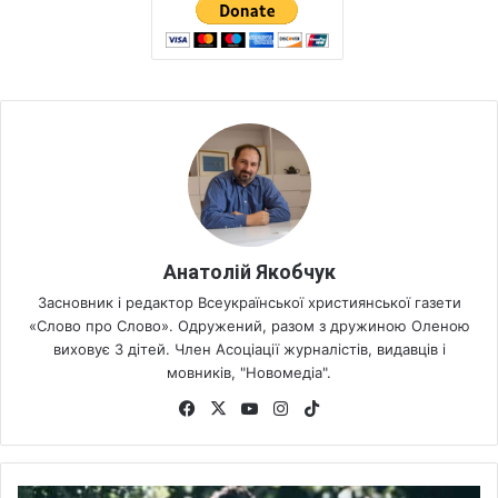
Анатолій Якобчук
Засновник і редактор Всеукраїнської християнської газети
«Слово про Слово». Одружений, разом з дружиною Оленою
виховує 3 дітей. Член Асоціації журналістів, видавців і
мовників, "Новомедіа".
Fa
X
Yo
Ins
Tik
ce
uT
tag
To
bo
ub
ra
k
ok
e
m
9