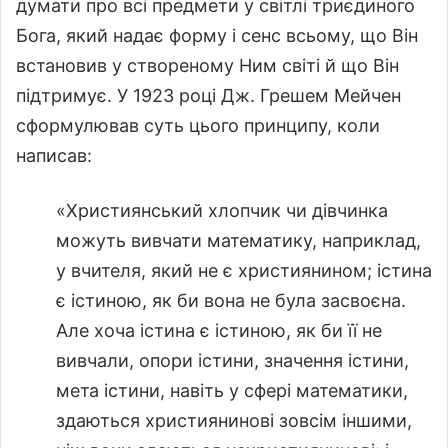
думати про всі предмети у світлі триєдиного
Бога, який надає форму і сенс всьому, що Він
встановив у створеному Ним світі й що Він
підтримує. У 1923 році Дж. Грешем Мейчен
сформулював суть цього принципу, коли
написав:
«Християнський хлопчик чи дівчинка
можуть вивчати математику, наприклад,
у вчителя, який не є християнином; істина
є істиною, як би вона не була засвоєна.
Але хоча істина є істиною, як би її не
вивчали, опори істини, значення істини,
мета істини, навіть у сфері математики,
здаються християнинові зовсім іншими,