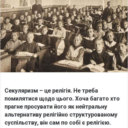
o
a
w
n
o
e
n
m
X
a
i
l
Секуляризм – це релігія. Не треба
помилятися щодо цього. Хоча багато хто
прагне просувати його як нейтральну
альтернативу релігійно структурованому
суспільству, він сам по собі є релігією.