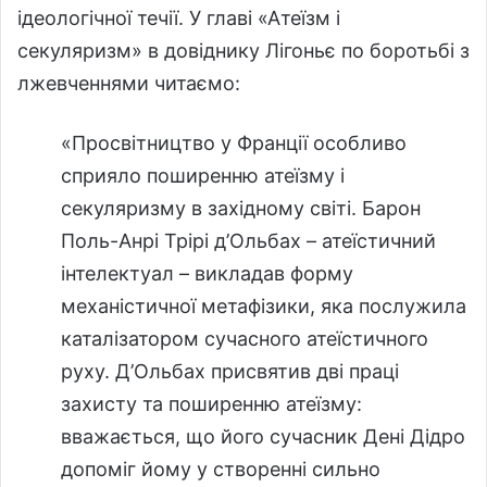
ідеологічної течії. У главі «Атеїзм і
секуляризм» в довіднику Лігоньє по боротьбі з
лжевченнями читаємо:
«Просвітництво у Франції особливо
сприяло поширенню атеїзму і
секуляризму в західному світі. Барон
Поль-Анрі Трірі д’Ольбах – атеїстичний
інтелектуал – викладав форму
механістичної метафізики, яка послужила
каталізатором сучасного атеїстичного
руху. Д’Ольбах присвятив дві праці
захисту та поширенню атеїзму:
вважається, що його сучасник Дені Дідро
допоміг йому у створенні сильно