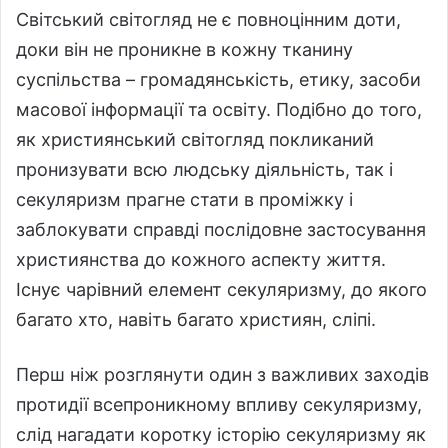
Світський світогляд не є повноцінним доти,
доки він не проникне в кожну тканину
суспільства – громадянськість, етику, засоби
масової інформації та освіту. Подібно до того,
як християнський світогляд покликаний
пронизувати всю людську діяльність, так і
секуляризм прагне стати в проміжку і
заблокувати справді послідовне застосування
християнства до кожного аспекту життя.
Існує чарівний елемент секуляризму, до якого
багато хто, навіть багато християн, сліпі.
Перш ніж розглянути один з важливих заходів
протидії всепроникному впливу секуляризму,
слід нагадати коротку історію секуляризму як