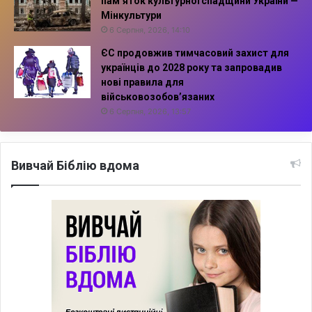
пам’яток культурної спадщини України —
Мінкультури
6 Серпня, 2026, 14:10
ЄС продовжив тимчасовий захист для
українців до 2028 року та запровадив
нові правила для
військовозобов’язаних
6 Серпня, 2026, 13:57
Вивчай Біблію вдома