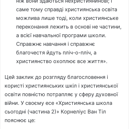
ніж вони здаються нехристиянинові; і
саме тому справді християнська освіта
можлива лише тоді, коли християнське
переконання лежить в основі не частини,
а всієї навчальної програми школи.
Справжнє навчання і справжнє
благочестя йдуть пліч-о-пліч, а
християнство охоплює все життя».
Цей заклик до розгляду благословення і
користі християнських шкіл і християнської
освіти повністю потрапляє у сферу духовної
війни. У своєму есе «Християнська школа
сьогодні (частина 2)» Корнеліус Ван Тіл
пояснює це: