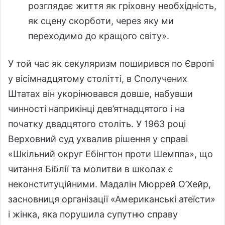
розглядає життя як гріховну необхідність,
як сцену скорботи, через яку ми
переходимо до кращого світу».
У той час як секуляризм поширився по Європі
у вісімнадцятому столітті, в Сполучених
Штатах він укорінювався довше, набувши
чинності наприкінці дев’ятнадцятого і на
початку двадцятого століть. У 1963 році
Верховний суд ухвалив рішення у справі
«Шкільний округ Ебінгтон проти Шемппа», що
читання Біблії та молитви в школах є
неконституційними. Мадалін Мюррей О’Хейр,
засновниця організації «Американські атеїсти»
і жінка, яка порушила супутню справу