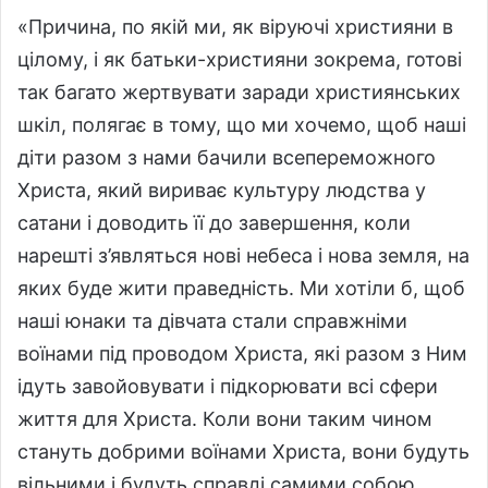
«Причина, по якій ми, як віруючі християни в
цілому, і як батьки-християни зокрема, готові
так багато жертвувати заради християнських
шкіл, полягає в тому, що ми хочемо, щоб наші
діти разом з нами бачили всепереможного
Христа, який вириває культуру людства у
сатани і доводить її до завершення, коли
нарешті з’являться нові небеса і нова земля, на
яких буде жити праведність. Ми хотіли б, щоб
наші юнаки та дівчата стали справжніми
воїнами під проводом Христа, які разом з Ним
ідуть завойовувати і підкорювати всі сфери
життя для Христа. Коли вони таким чином
стануть добрими воїнами Христа, вони будуть
вільними і будуть справді самими собою.