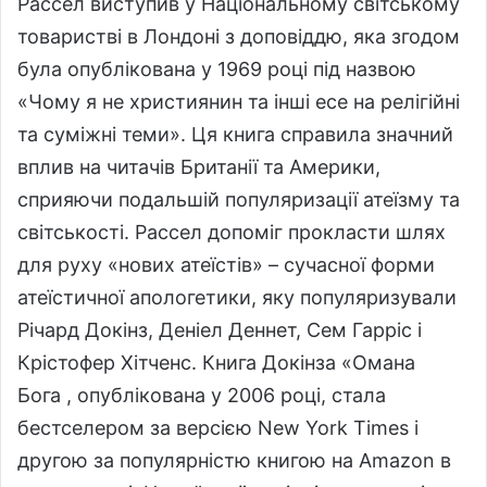
Рассел виступив у Національному світському
товаристві в Лондоні з доповіддю, яка згодом
була опублікована у 1969 році під назвою
«Чому я не християнин та інші есе на релігійні
та суміжні теми». Ця книга справила значний
вплив на читачів Британії та Америки,
сприяючи подальшій популяризації атеїзму та
світськості. Рассел допоміг прокласти шлях
для руху «нових атеїстів» – сучасної форми
атеїстичної апологетики, яку популяризували
Річард Докінз, Деніел Деннет, Сем Гарріс і
Крістофер Хітченс. Книга Докінза «Омана
Бога , опублікована у 2006 році, стала
бестселером за версією New York Times і
другою за популярністю книгою на Amazon в