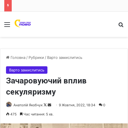
Меню
Ш
Головна
/
Рубрики
/
Варто замислитись
Варто замислитись
Зачаровуючий вплив
секуляризму
Анатолій Якобчук
F
S
9 Жовтня, 2022, 18:34
0
o
e
475
Час читання: 5 хв.
l
n
l
d