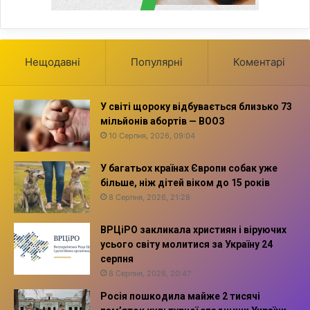
Нещодавні
Популярні
Коментарі
У світі щороку відбувається близько 73
мільйонів абортів — ВООЗ
10 Серпня, 2026, 09:04
У багатьох країнах Європи собак уже
більше, ніж дітей віком до 15 років
8 Серпня, 2026, 21:28
ВРЦіРО закликала християн і віруючих
усього світу молитися за Україну 24
серпня
8 Серпня, 2026, 20:47
Росія пошкодила майже 2 тисячі