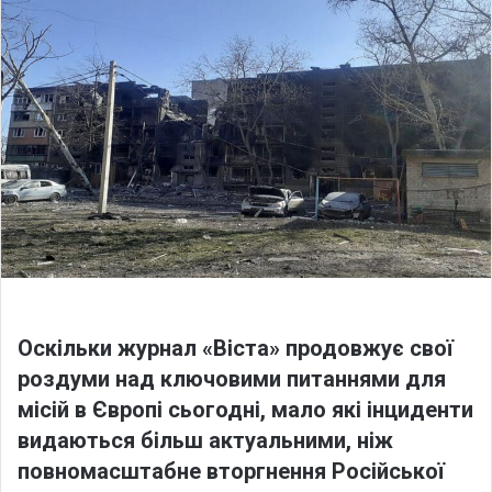
o
a
w
n
o
e
n
m
X
a
i
l
Оскільки журнал «Віста» продовжує свої
роздуми над ключовими питаннями для
місій в Європі сьогодні, мало які інциденти
видаються більш актуальними, ніж
повномасштабне вторгнення Російської