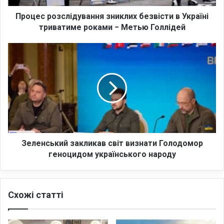
з
с
Процес розслідування зниклих безвісти в Україні
л
триватиме роками − Метью Голлідей
і
д
З
у
е
в
л
а
е
н
н
н
с
я
ь
з
к
н
и
и
й
Зеленський закликав світ визнати Голодомор
к
з
геноцидом українського народу
л
а
и
к
х
л
Схожі статті
б
и
е
к
з
а