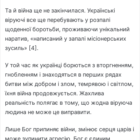
Та й війна ще не закінчилася. Українські
віруючі все ще перебувають у розпалі
щоденної боротьби, проживаючи унікальний
наратив, «написаний у запалі місіонерських
зусиль» [4].
У той час як українці борються з вторгненням,
гнобленням і знаходяться в перших рядах
битви між добром і злом, темрявою і світлом,
їхня війна продовжується. Жахлива
реальність полягає в тому, що жодна віруюча
людина не може це виправити.
Лише Бог припиняє війни, змінює серця царів і
може зупинити агресію. Бог є єдиним