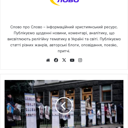
Слово про Слово – інформаційний християнський ресурс.
Публікуємо щоденні новини, коментарі, аналітику, що
висвітлюють релігійну тематику в Україні та світі. Публікуємо
статті різних жанрів, авторські блоги, оповідання, поезію,
притчі.
We
Fa
X
Yo
Ins
bsi
ce
uT
tag
te
bo
ub
ra
ok
e
m
П
р
о
ц
е
с
р
о