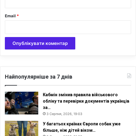
а
р
Email
*
о
д
у
Найпопулярніше за 7 днів
Кабмін змінив правила військового
обліку та перевірки документів українців
за…
3 Серпня, 2026, 19:03
У багатьох країнах Європи собак уже
більше, ніж дітей віком…