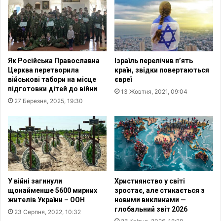
в
в
і
с
с
в
т
і
и
т
в
в
Як Російська Православна
Ізраїль перелічив п’ять
У
и
Церква перетворила
країн, звідки повертаються
к
з
військові табори на місце
євреї
р
н
підготовки дітей до війни
13 Жовтня, 2021, 09:04
а
а
27 Березня, 2025, 19:30
ї
т
н
и
і
Г
т
о
р
л
и
о
в
д
а
о
У війні загинули
Християнство у світі
т
м
щонайменше 5600 мирних
зростає, але стикається з
и
о
жителів України – ООН
новими викликами —
м
глобальний звіт 2026
р
23 Серпня, 2022, 10:32
е
г