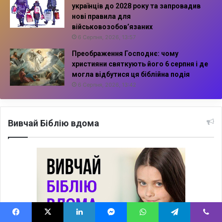
українців до 2028 року та запровадив
нові правила для
військовозобов’язаних
6 Серпня, 2026, 13:57
Преображення Господнє: чому
християни святкують його 6 серпня і де
могла відбутися ця біблійна подія
6 Серпня, 2026, 13:42
Вивчай Біблію вдома