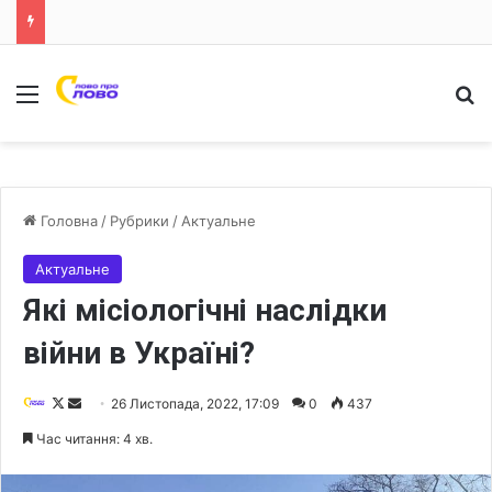
Меню
Ш
Головна
/
Рубрики
/
Актуальне
Актуальне
Які місіологічні наслідки
війни в Україні?
F
S
26 Листопада, 2022, 17:09
0
437
o
e
Час читання: 4 хв.
l
n
l
d