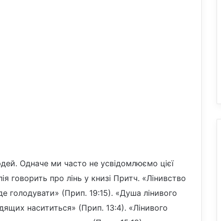
юдей. Одначе ми часто не усвідомлюємо цієї
ія говорить про лінь у книзі Притч. «Лінивство
е голодувати» (Прип. 19:15). «Душа лінивого
удящих насититься» (Прип. 13:4). «Лінивого