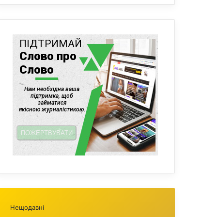
Нещодавні