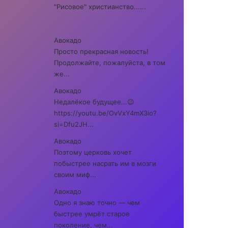
"Рисовое" христианство......
Авокадо
Просто прекрасная новость!
Продолжайте, пожалуйста, в том
же...
Авокадо
Недалёкое будущее...😉
https://youtu.be/OvVxY4mX3io?
si=Dfu2JH...
Авокадо
Поэтому церковь хочет
побыстрее насрать им в мозги
своим миф...
Авокадо
Одно я знаю точно — чем
быстрее умрёт старое
поколение, чем...