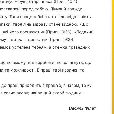
агачує – рука старанних» (Прип. 10:4).
 поставлені перед тобою. Лінивий завжди
оту. Твоя працелюбність та відповідальність
авпаки: твоя лінь відразу стане видною. «Що
, які його посилають» (Прип. 10:26). «Ледачий
у її до рота донести» (Прип. 19:24).
 немов устелена терням, а стежка праведних
 що не зможуть це зробити, не встигнуть, що
ли та можливості. В праці твої навички та
 до праці приходить з працею, з часом, тому
 не спече влову; найвищий скарб людини –
Василь Філат