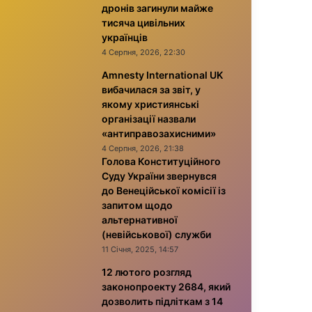
дронів загинули майже
тисяча цивільних
українців
4 Серпня, 2026, 22:30
Amnesty International UK
вибачилася за звіт, у
якому християнські
організації назвали
«антиправозахисними»
4 Серпня, 2026, 21:38
Голова Конституційного
Суду України звернувся
до Венеційської комісії із
запитом щодо
альтернативної
(невійськової) служби
11 Січня, 2025, 14:57
12 лютого розгляд
законопроекту 2684, який
дозволить підліткам з 14