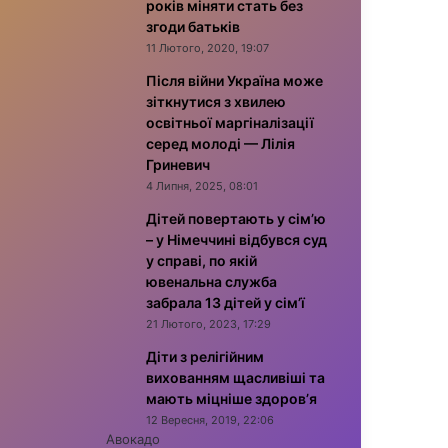
років міняти стать без
згоди батьків
11 Лютого, 2020, 19:07
Після війни Україна може
зіткнутися з хвилею
освітньої маргіналізації
серед молоді — Лілія
Гриневич
4 Липня, 2025, 08:01
Дітей повертають у сім’ю
– у Німеччині відбувся суд
у справі, по якій
ювенальна служба
забрала 13 дітей у сім’ї
21 Лютого, 2023, 17:29
Діти з релігійним
вихованням щасливіші та
мають міцніше здоров’я
12 Вересня, 2019, 22:06
Авокадо