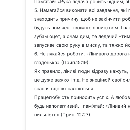
Пам’ятай: «Рука ледача робить бідним; зб
5. Намагайся виконати всі завдання, які
знаходить причину, щоб не закінчити роб
будуть помічені твоїм керівництвом. І н
зубам оцет, а очам дим, те ледачий –тим
запускає свою руку в миску, та тяжко йом
6. Не лякайся роботи. «Лінивого дорога
гладенька» (Прип.15:19).
Як правило, ліниві люди відразу кажуть,
це дуже важко і т.д. Не знецінюй свої си
знання вдосконалюються.
Працелюбність приносить успіх. А любов
будь наполегливий. І пам’ятай: «Лінивий
пильність» (Прип. 12:27).