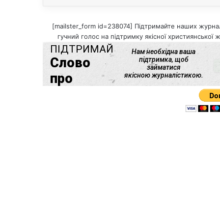
[mailster_form id=238074] Підтримайте наших журнал
гучний голос на підтримку якісної християнської ж