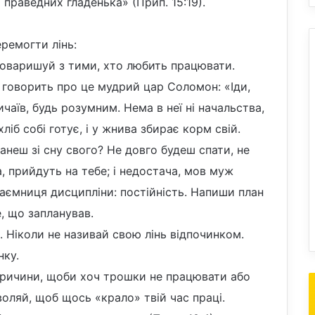
праведних гладенька» (Прип. 15:19).
ремогти лінь:
Товаришуй з тими, хто любить працювати.
к говорить про це мудрий цар Соломон: «Іди,
чаїв, будь розумним. Нема в неї ні начальства,
хліб собі готує, і у жнива збирає корм свій.
танеш зі сну свого? Не довго будеш спати, не
а, прийдуть на тебе; і недостача, мов муж
 таємниця дисципліни: постійність. Напиши план
е, що запланував.
о. Ніколи не називай свою лінь відпочинком.
нку.
причини, щоби хоч трошки не працювати або
оляй, щоб щось «крало» твій час праці.