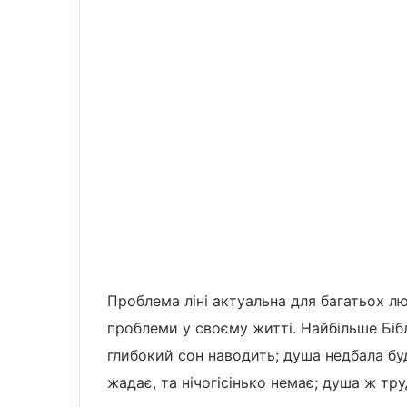
Проблема ліні актуальна для багатьох л
проблеми у своєму житті. Найбільше Бібл
глибокий сон наводить; душа недбала буд
жадає, та нічогісінько немає; душа ж тр