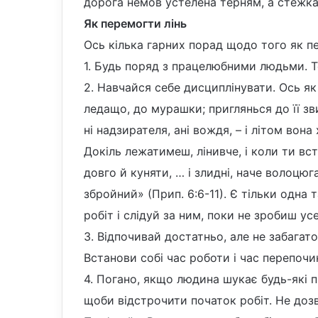
дорога немов устелена терням, а стежка 
Як перемогти лінь
Ось кілька гарних порад щодо того як пе
1. Будь поряд з працелюбними людьми. 
2. Навчайся себе дисциплінувати. Ось я
ледащо, до мурашки; приглянься до її зви
ні надзирателя, ані вождя, – і літом вона 
Докіль лежатимеш, лінивче, і коли ти вс
довго й куняти, … і злидні, наче волоцюг
збройний» (Прип. 6:6-11). Є тільки одна
робіт і слідуй за ним, поки не зробиш ус
3. Відпочивай достатньо, але не забагат
Встанови собі час роботи і час перепочи
4. Погано, якщо людина шукає будь-які 
щоби відстрочити початок робіт. Не дозв