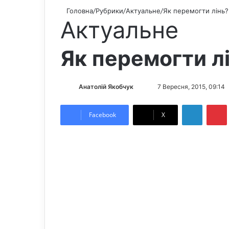
Головна
/
Рубрики
/
Актуальне
/
Як перемогти лінь?
Актуальне
Як перемогти л
Анатолій Якобчук
F
S
7 Вересня, 2015, 09:14
o
e
LinkedIn
Pintere
l
n
Facebook
X
l
d
o
a
w
n
o
e
n
m
X
a
i
l