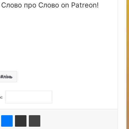
 Слово про Слово on Patreon!
лінь
ас
st
Messenger
Поділитися електронною поштою
Друк