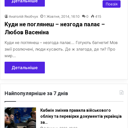
Детальніше
Поезія
Анатолій Якобчук
1 Жовтня, 2014, 16:10
0
415
Куди не поглянеш – незгода палає –
Любов Васеніна
Куди не поглянеш – незгода палає… Готують багнети! Мов
змії розлючені, люди кусають. Де ж злагода, де ти? Про
мир…
Детальніше
Найпопулярніше за 7 днів
Кабмін змінив правила військового
обліку та перевірки документів українців
за…