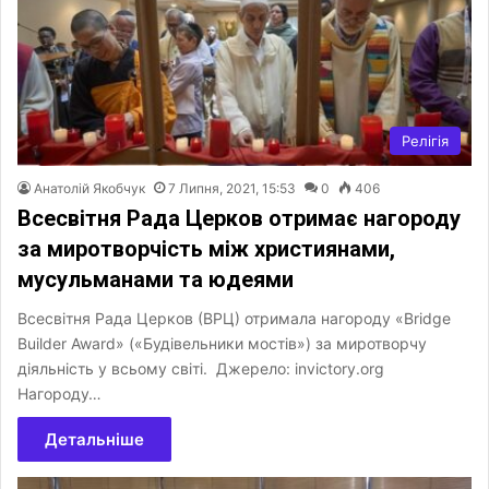
Релігія
Анатолій Якобчук
7 Липня, 2021, 15:53
0
406
Всесвітня Рада Церков отримає нагороду
за миротворчість між християнами,
мусульманами та юдеями
Всесвітня Рада Церков (ВРЦ) отримала нагороду «Bridge
Builder Award» («Будівельники мостів») за миротворчу
діяльність у всьому світі. Джерело: invictory.org
Нагороду…
Детальніше