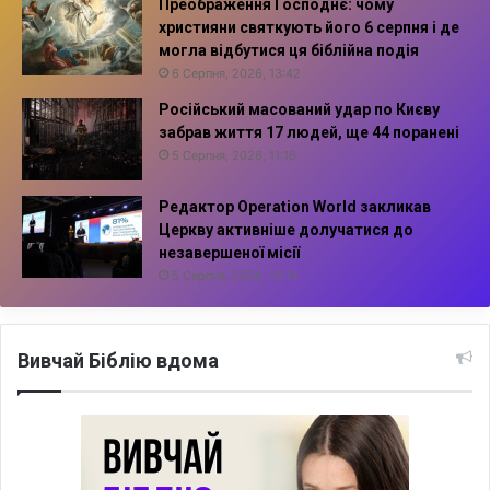
Преображення Господнє: чому
християни святкують його 6 серпня і де
могла відбутися ця біблійна подія
6 Серпня, 2026, 13:42
Російський масований удар по Києву
забрав життя 17 людей, ще 44 поранені
5 Серпня, 2026, 11:16
Редактор Operation World закликав
Церкву активніше долучатися до
незавершеної місії
5 Серпня, 2026, 10:14
Вивчай Біблію вдома