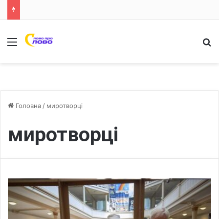
Меню
Ш
Головна
/
миротворці
миротворці