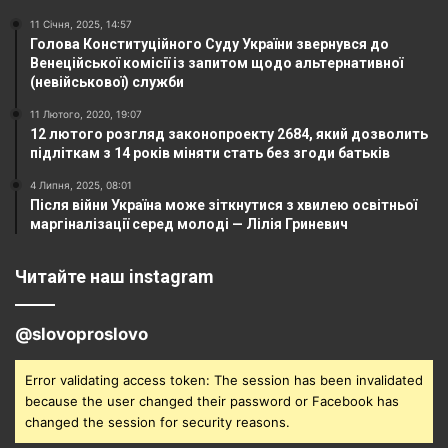
11 Січня, 2025, 14:57
Голова Конституційного Суду України звернувся до
Венеційської комісії із запитом щодо альтернативної
(невійськової) служби
11 Лютого, 2020, 19:07
12 лютого розгляд законопроекту 2684, який дозволить
підліткам з 14 років міняти стать без згоди батьків
4 Липня, 2025, 08:01
Після війни Україна може зіткнутися з хвилею освітньої
маргіналізації серед молоді — Лілія Гриневич
Читайте наш instagram
@slovoproslovo
Error validating access token: The session has been invalidated
because the user changed their password or Facebook has
changed the session for security reasons.