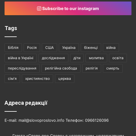
Subscribe to our instagram
Tags
Біблія
Росія
США
Україна
біженці
війна
війна в Україні
дослідження
діти
молитва
освіта
переслідування
релігійна свобода
релігія
смерть
сім'я
християнство
церква
Адреса редакції
E-mail: mail@slovoproslovo.info Телефон: 0966126096
Газета «Слово про Слово» є незалежним, недержавним