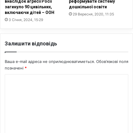
внаслідок агресії Росії
реформувати систему
а
г
загинуло 90 цивільних,
дошкільної освіти
н
включаючи дітей – ООН
е
29 Вересня, 2020, 11:35
т
н
3 Січня, 2024, 15:29
а
о
ж
ц
е
и
Залишити відповідь
н
д
ь
н
о
Ваша e-mail адреса не оприлюднюватиметься.
Обов’язкові поля
ї
позначені
*
в
і
К
й
н
о
и
м
п
е
р
о
н
т
т
и
У
а