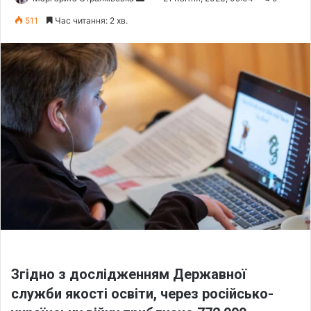
e
511
Час читання: 2 хв.
n
d
a
n
e
m
a
i
l
Згідно з дослідженням Державної
служби якості освіти, через російсько-