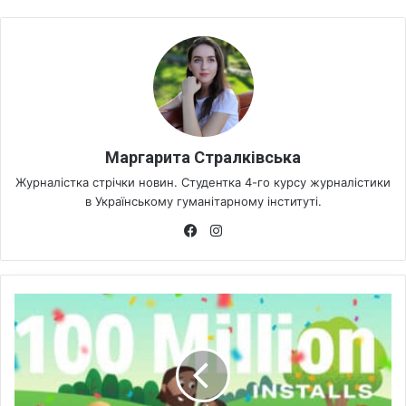
Маргарита Стралківська
Журналістка стрічки новин. Студентка 4-го курсу журналістики
в Українському гуманітарному інституті.
Fa
Ins
ce
tag
bo
ra
ok
m
З
а
с
т
о
с