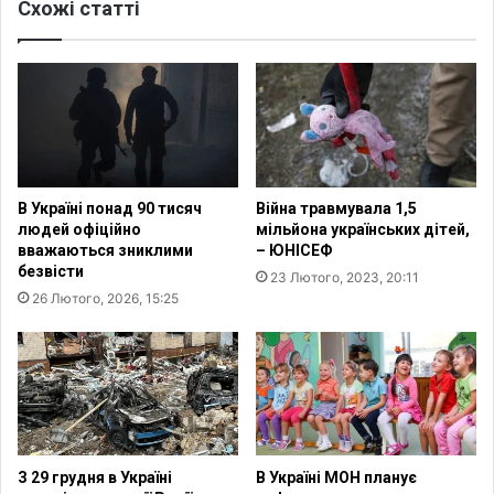
о
Схожі статті
и
с
т
я
ь
г
п
н
у
у
б
в
л
1
і
0
ч
В Україні понад 90 тисяч
Війна травмувала 1,5
0
н
людей офіційно
мільйона українських дітей,
м
и
вважаються зниклими
– ЮНІСЕФ
і
й
безвісти
23 Лютого, 2023, 20:11
л
д
26 Лютого, 2026, 15:25
ь
і
й
а
о
л
н
о
і
г
в
щ
з
о
а
д
З 29 грудня в Україні
В Україні МОН планує
в
о