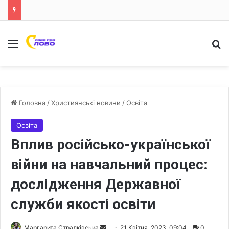
Меню
Ш
Головна
/
Християнські новини
/
Освіта
Освіта
Вплив російсько-української
війни на навчальний процес:
дослідження Державної
служби якості освіти
Маргарита Стралківська
S
21 Квітня, 2023, 09:04
0