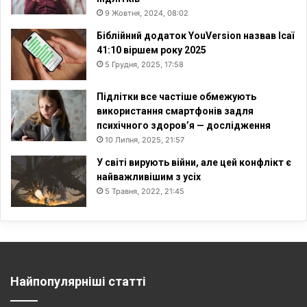
9 Жовтня, 2024, 08:02
Біблійний додаток YouVersion назвав Ісаї
41:10 віршем року 2025
5 Грудня, 2025, 17:58
Підлітки все частіше обмежують
використання смартфонів задля
психічного здоров’я — дослідження
10 Липня, 2025, 21:57
У світі вирують війни, але цей конфлікт є
найважливішим з усіх
5 Травня, 2022, 21:45
Найпопулярніші статті