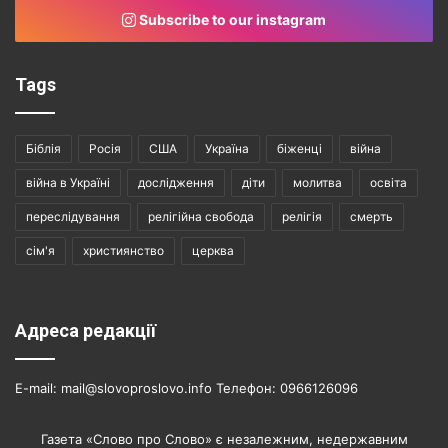
Subscribe to our instagram
Tags
Біблія
Росія
США
Україна
біженці
війна
війна в Україні
дослідження
діти
молитва
освіта
переслідування
релігійна свобода
релігія
смерть
сім'я
християнство
церква
Адреса редакції
E-mail: mail@slovoproslovo.info Телефон: 0966126096
Газета «Слово про Слово» є незалежним, недержавним