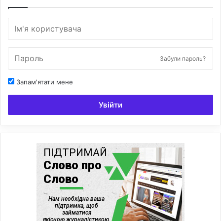
х
н
і
в
п
Забули пароль?
л
и
Запам'ятати мене
в
и
Увійти