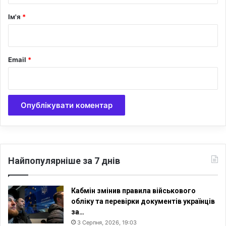
к
р
Ім'я
*
р
а
*
ї
н
Email
*
и
т
а
р
е
л
і
г
і
ї
Найпопулярніше за 7 днів
:
р
о
Кабмін змінив правила військового
с
обліку та перевірки документів українців
і
за…
й
3 Серпня, 2026, 19:03