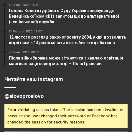
11 Січня, 2025, 14:57
Голова Конституційного Суду України звернувся до
Венеційської комісії із запитом щодо альтернативної
(невійськової) служби
11 Лютого, 2020, 19:07
12 лютого розгляд законопроекту 2684, який дозволить
підліткам з 14 років міняти стать без згоди батьків
4 Липня, 2025, 08:01
Після війни Україна може зіткнутися з хвилею освітньої
маргіналізації серед молоді — Лілія Гриневич
Читайте наш instagram
@slovoproslovo
Error validating access token: The session has been invalidated
because the user changed their password or Facebook has
changed the session for security reasons.