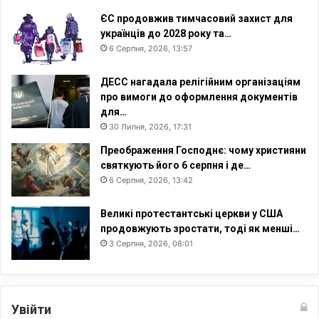
с
ЄС продовжив тимчасовий захист для
ь
українців до 2028 року та…
к
6 Серпня, 2026, 13:57
і
р
е
ДЕСС нагадала релігійним організаціям
л
про вимоги до оформлення документів
і
для…
г
30 Липня, 2026, 17:31
і
Преображення Господнє: чому християни
й
святкують його 6 серпня і де…
н
6 Серпня, 2026, 13:42
і
л
Великі протестантські церкви у США
і
продовжують зростати, тоді як менші…
д
3 Серпня, 2026, 08:01
е
р
и
т
а
Увійти
ї