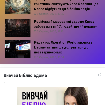
християни святкують його 6 серпня і де
могла відбутися ця біблійна подія
6 Серпня, 2026, 13:42
Російський масований удар по Києву
забрав життя 17 людей, ще 44 поранені
5 Серпня, 2026, 11:16
Редактор Operation World закликав
Церкву активніше долучатися до
незавершеної місії
5 Серпня, 2026, 10:14
Вивчай Біблію вдома