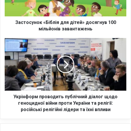
у
н
о
к
Застосунок «Біблія для дітей» досягнув 100
«
мільйонів завантажень
Б
і
У
б
к
л
р
і
і
я
н
д
ф
л
о
я
р
д
м
і
п
Укрінформ проводить публічний діалог щодо
т
р
геноцидної війни проти України та релігії:
е
о
російські релігійні лідери та їхні впливи
й
в
»
о
д
д