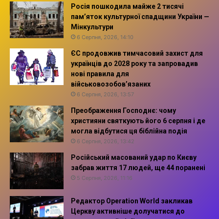
Росія пошкодила майже 2 тисячі
пам’яток культурної спадщини України —
Мінкультури
6 Серпня, 2026, 14:10
ЄС продовжив тимчасовий захист для
українців до 2028 року та запровадив
нові правила для
військовозобов’язаних
6 Серпня, 2026, 13:57
Преображення Господнє: чому
християни святкують його 6 серпня і де
могла відбутися ця біблійна подія
6 Серпня, 2026, 13:42
Російський масований удар по Києву
забрав життя 17 людей, ще 44 поранені
5 Серпня, 2026, 11:16
Редактор Operation World закликав
Церкву активніше долучатися до