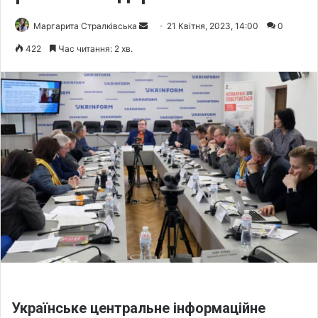
Маргарита Стралківська
S
21 Квітня, 2023, 14:00
0
e
422
Час читання: 2 хв.
n
d
a
n
e
m
a
i
l
Українське центральне інформаційне