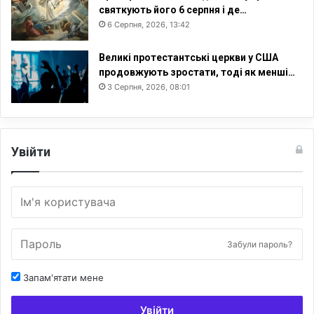
в
святкують його 6 серпня і де…
о
6 Серпня, 2026, 13:42
п
р
Великі протестантські церкви у США
и
продовжують зростати, тоді як менші…
с
3 Серпня, 2026, 08:01
к
о
р
е
н
Увійти
о
Забули пароль?
Запам'ятати мене
Увійти