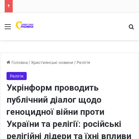
Меню
Ш
Головна
/
Християнські новини
/
Релігія
Релігія
Укрінформ проводить
публічний діалог щодо
геноцидної війни проти
України та релігії: російські
релігійні лідери та їхні впливи