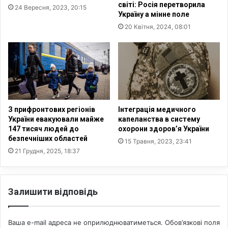
і
світі: Росія перетворила
24 Вересня, 2023, 20:15
н
а
Україну а мінне поле
и
н
20 Квітня, 2024, 08:01
й
т
п
і
р
в
о
з
ц
Р
е
о
с
с
:
і
З прифронтових регіонів
Інтеграція медичного
д
ї
України евакуювали майже
капеланства в систему
о
147 тисяч людей до
охорони здоров’я України
т
с
безпечніших областей
а
15 Травня, 2023, 23:41
л
Б
21 Грудня, 2025, 18:37
і
і
д
л
ж
о
Залишити відповідь
е
р
н
у
н
с
Ваша e-mail адреса не оприлюднюватиметься.
Обов’язкові поля
я
і