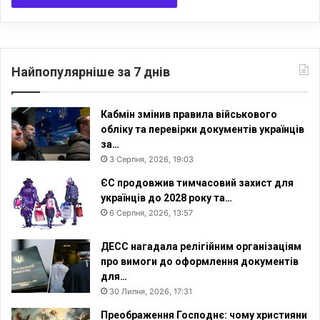
о
а
с
л
в
і
і
о
т
т
Найпопулярніше за 7 днів
и
р
и
м
Кабмін змінив правила військового
а
обліку та перевірки документів українців
т
за…
и
3 Серпня, 2026, 19:03
г
ЄС продовжив тимчасовий захист для
р
українців до 2028 року та…
о
6 Серпня, 2026, 13:57
м
а
д
ДЕСС нагадала релігійним організаціям
я
про вимоги до оформлення документів
н
для…
с
30 Липня, 2026, 17:31
т
Преображення Господнє: чому християни