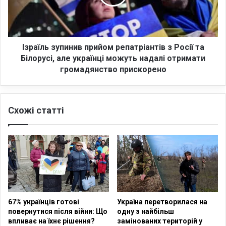
а
л
ї
ь
н
з
с
у
ь
п
Ізраїль зупинив прийом репатріантів з Росії та
к
и
Білорусі, але українці можуть надалі отримати
о
н
громадянство прискорено
ї
и
в
в
і
п
й
Схожі статті
р
н
и
и
й
н
о
а
м
н
р
а
е
в
п
ч
а
67% українців готові
Україна перетворилася на
а
т
повернутися після війни: Що
одну з найбільш
л
р
впливає на їхнє рішення?
замінованих територій у
ь