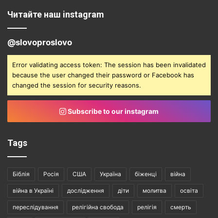
Читайте наш instagram
@slovoproslovo
Error validating access token: The session has been invalidated
because the user changed their password or Facebook has
changed the session for security reasons.
Subscribe to our instagram
Tags
Біблія
Росія
США
Україна
біженці
війна
війна в Україні
дослідження
діти
молитва
освіта
переслідування
релігійна свобода
релігія
смерть