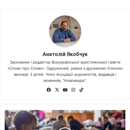
Анатолій Якобчук
Засновник і редактор Всеукраїнської християнської газети
«Слово про Слово». Одружений, разом з дружиною Оленою
виховує 3 дітей. Член Асоціації журналістів, видавців і
мовників, "Новомедіа".
Fa
X
Yo
Ins
Tik
ce
uT
tag
To
bo
ub
ra
k
ok
e
m
1
1
4