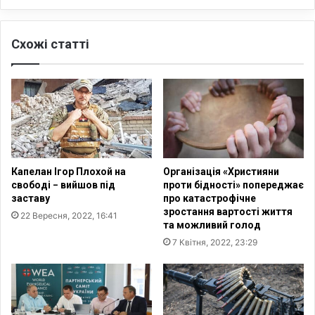
п
р
и
і
л
Схожі статті
ч
и
п
п
р
і
е
д
д
«
с
о
т
п
а
і
в
Капелан Ігор Плохой на
Організація «Християни
к
н
свободі − вийшов під
проти бідності» попереджає
у
и
заставу
про катастрофічне
»
к
зростання вартості життя
22 Вересня, 2022, 16:41
Р
і
та можливий голод
о
в
7 Квітня, 2022, 23:29
с
р
і
і
ї
з
:
н
н
и