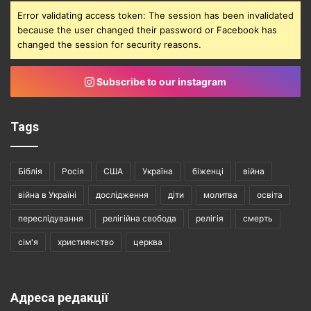
Error validating access token: The session has been invalidated
because the user changed their password or Facebook has
changed the session for security reasons.
Subscribe to our instagram
Tags
Біблія
Росія
США
Україна
біженці
війна
війна в Україні
дослідження
діти
молитва
освіта
переслідування
релігійна свобода
релігія
смерть
сім'я
християнство
церква
Адреса редакції