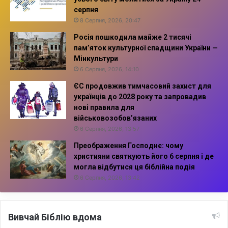
серпня
8 Серпня, 2026, 20:47
Росія пошкодила майже 2 тисячі
пам’яток культурної спадщини України —
Мінкультури
6 Серпня, 2026, 14:10
ЄС продовжив тимчасовий захист для
українців до 2028 року та запровадив
нові правила для
військовозобов’язаних
6 Серпня, 2026, 13:57
Преображення Господнє: чому
християни святкують його 6 серпня і де
могла відбутися ця біблійна подія
6 Серпня, 2026, 13:42
Вивчай Біблію вдома