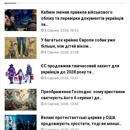
а
в
Кабмін змінив правила військового
н
обліку та перевірки документів українців
о
за…
-
3 Серпня, 2026, 19:03
ц
У багатьох країнах Європи собак уже
е
більше, ніж дітей віком…
р
8 Серпня, 2026, 21:28
к
о
ЄС продовжив тимчасовий захист для
в
українців до 2028 року та…
н
6 Серпня, 2026, 13:57
і
в
і
Преображення Господнє: чому християни
д
святкують його 6 серпня і де…
н
6 Серпня, 2026, 13:42
о
с
Великі протестантські церкви у США
и
продовжують зростати, тоді як менші…
н
3 Серпня, 2026, 08:01