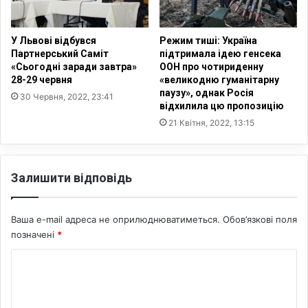
о
х
в
р
е
е
У Львові відбувся
Режим тиші: Україна
р
л
Партнерський Саміт
підтримала ідею генсека
о
«Сьогодні заради завтра»
ООН про чотириденну
і
28-29 червня
«великодню гуманітарну
з
г
паузу», однак Росія
с
і
30 Червня, 2022, 23:41
відхилила цю пропозицію
л
й
21 Квітня, 2022, 13:15
і
н
д
и
у
х
в
о
Залишити відповідь
а
р
н
г
н
а
Ваша e-mail адреса не оприлюднюватиметься.
Обов’язкові поля
я
н
позначені
*
і
з
К
а
о
ц
і
м