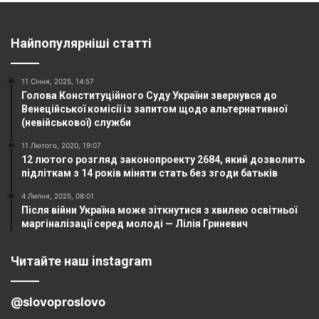
Найпопулярніші статті
11 Січня, 2025, 14:57
Голова Конституційного Суду України звернувся до
Венеційської комісії із запитом щодо альтернативної
(невійськової) служби
11 Лютого, 2020, 19:07
12 лютого розгляд законопроекту 2684, який дозволить
підліткам з 14 років міняти стать без згоди батьків
4 Липня, 2025, 08:01
Після війни Україна може зіткнутися з хвилею освітньої
маргіналізації серед молоді — Лілія Гриневич
Читайте наш instagram
@slovoproslovo