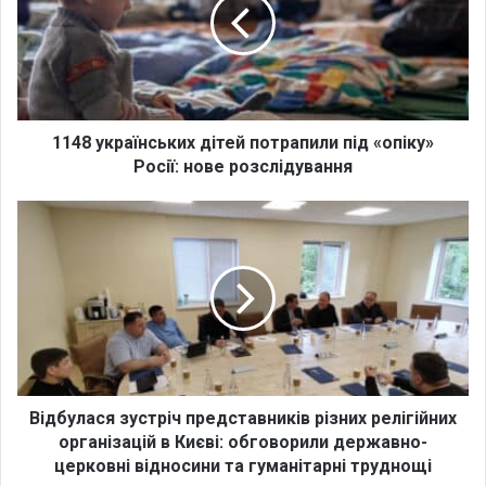
8
у
к
р
а
ї
н
1148 українських дітей потрапили під «опіку»
с
Росії: нове розслідування
ь
к
В
и
і
х
д
д
б
і
у
т
л
е
а
й
с
п
я
о
з
Відбулася зустріч представників різних релігійних
т
у
організацій в Києві: обговорили державно-
р
с
церковні відносини та гуманітарні труднощі
а
т