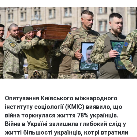
l
n
l
d
o
a
w
n
o
e
n
m
X
a
i
l
Опитування Київського міжнародного
інституту соціології (КМІС) виявило, що
війна торкнулася життя 78% українців.
Війна в Україні залишила глибокий слід у
житті більшості українців, котрі втратили