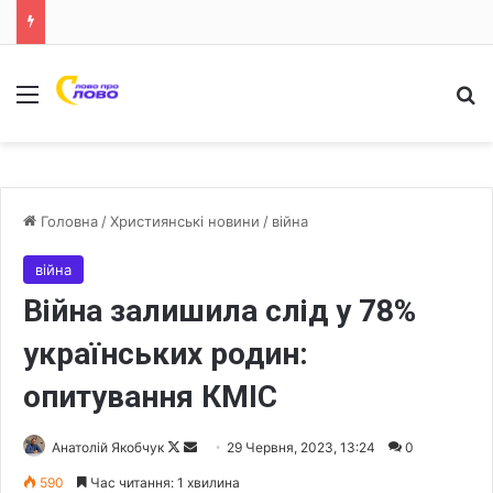
Меню
Ш
Головна
/
Християнські новини
/
війна
війна
Війна залишила слід у 78%
українських родин:
опитування КМІС
Анатолій Якобчук
F
S
29 Червня, 2023, 13:24
0
o
e
590
Час читання: 1 хвилина