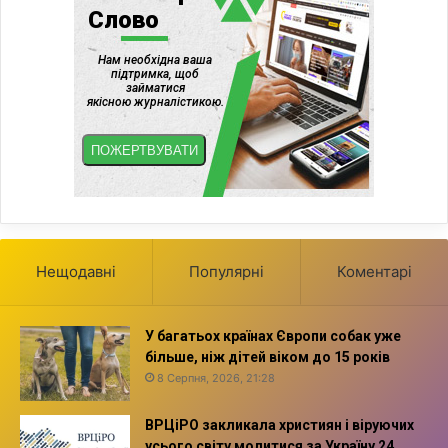
і
Нещодавні
Популярні
Коментарі
У багатьох країнах Європи собак уже
більше, ніж дітей віком до 15 років
8 Серпня, 2026, 21:28
ВРЦіРО закликала християн і віруючих
усього світу молитися за Україну 24