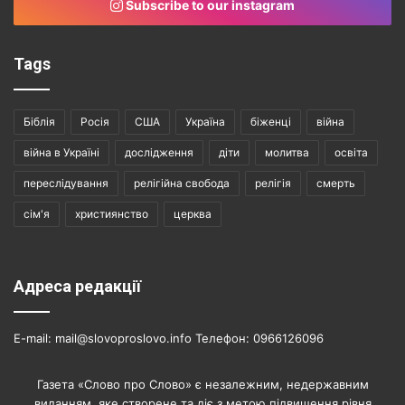
Subscribe to our instagram
Tags
Біблія
Росія
США
Україна
біженці
війна
війна в Україні
дослідження
діти
молитва
освіта
переслідування
релігійна свобода
релігія
смерть
сім'я
християнство
церква
Адреса редакції
E-mail: mail@slovoproslovo.info Телефон: 0966126096
Газета «Слово про Слово» є незалежним, недержавним
виданням, яке створене та діє з метою підвищення рівня