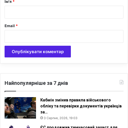
Ім'я
*
ь
*
т
а
н
Email
*
а
с
и
л
ь
с
т
в
о
»
Найпопулярніше за 7 днів
в
м
і
Кабмін змінив правила військового
с
обліку та перевірки документів українців
т
за…
у
3 Серпня, 2026, 19:03
ЄС продовжив тимчасовий захист для