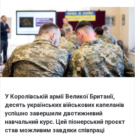
l
n
l
d
o
a
w
n
o
e
n
m
X
a
i
l
У Королівській армії Великої Британії,
десять українських військових капеланів
успішно завершили двотижневий
навчальний курс. Цей піонерський проєкт
став можливим завдяки співпраці