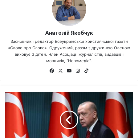
Анатолій Якобчук
Засновник і редактор Всеукраїнської християнської газети
«Слово про Слово». Одружений, разом з дружиною Оленою
виховує 3 дітей. Член Асоціації журналістів, видавців і
мовників, "Новомедіа".
Fa
X
Yo
Ins
Tik
ce
uT
tag
To
bo
ub
ra
k
ok
e
m
Р
е
л
і
г
і
й