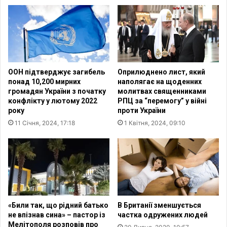
р
і
о
б
б
л
л
і
е
ю
м
з
о
н
ООН підтверджує загибель
Оприлюднено лист, який
ю
а
понад 10,200 мирних
наполягає на щоденних
в
в
громадян України з початку
молитвах священниками
Т
ч
конфлікту у лютому 2022
РПЦ за “перемогу” у війні
у
а
року
проти України
р
л
11 Січня, 2024, 17:18
1 Квітня, 2024, 09:10
е
ь
ч
н
ч
и
и
х
н
п
і
р
п
о
і
г
«Били так, що рідний батько
В Британії зменшується
с
р
не впізнав сина» – пастор із
частка одружених людей
л
Мелітополя розповів про
а