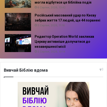
могла відбутися ця біблійна подія
6 Серпня, 2026, 13:42
Російський масований удар по Києву
забрав життя 17 людей, ще 44 поранені
5 Серпня, 2026, 11:16
Редактор Operation World закликав
Церкву активніше долучатися до
незавершеної місії
5 Серпня, 2026, 10:14
Вивчай Біблію вдома