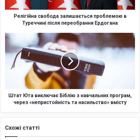
н
а
с
Релігійна свобода залишається проблемою в
в
Туреччині після переобрання Ердогана
о
б
Ш
о
т
д
а
а
т
з
Ю
а
т
л
а
и
в
ш
и
а
к
Штат Юта виключає Біблію з навчальних програм,
є
л
через «непристойність та насильство» вмісту
т
ю
ь
ч
с
а
Схожі статті
я
є
п
Б