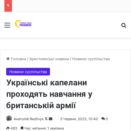
Меню
Ш
Головна
/
Християнські новини
/
Новини суспільства
Новини суспільства
Українські капелани
проходять навчання у
британській армії
Анатолій Якобчук
F
S
5 Червня, 2023, 10:40
0
o
e
483
Час читання: 1 хвилина