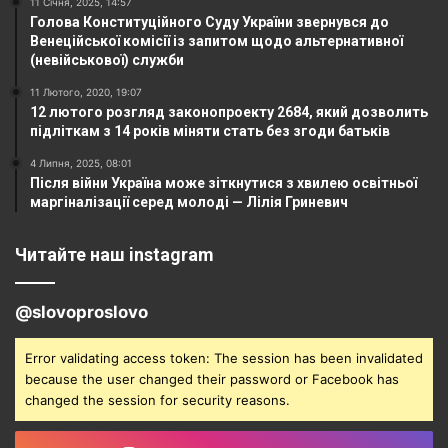
11 Січня, 2025, 14:57
Голова Конституційного Суду України звернувся до
Венеційської комісії із запитом щодо альтернативної
(невійськової) служби
11 Лютого, 2020, 19:07
12 лютого розгляд законопроекту 2684, який дозволить
підліткам з 14 років міняти стать без згоди батьків
4 Липня, 2025, 08:01
Після війни Україна може зіткнутися з хвилею освітньої
маргіналізації серед молоді — Лілія Гриневич
Читайте наш instagram
@slovoproslovo
Error validating access token: The session has been invalidated
because the user changed their password or Facebook has
changed the session for security reasons.