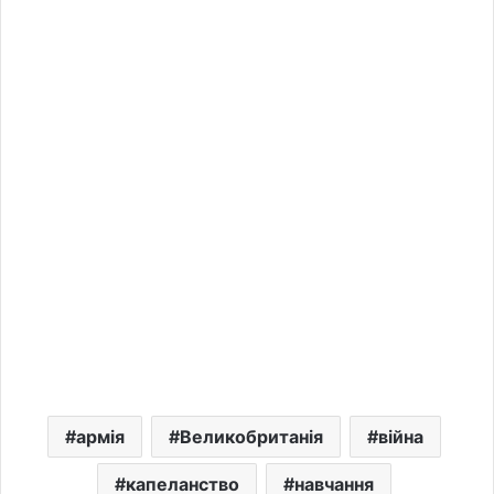
армія
Великобританія
війна
капеланство
навчання