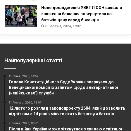
Нове дослідження УВКПЛ ООН виявило
зниження бажання повернутися на
батьківщину серед біженців
11 Березня, 2024, 17:02
Найпопулярніші статті
11 Січня, 2025, 14:57
Голова Конституційного Суду України звернувся до
Венеційської комісії із запитом щодо альтернативної
(невійськової) служби
11 Лютого, 2020, 19:07
12 лютого розгляд законопроекту 2684, який дозволить
підліткам з 14 років міняти стать без згоди батьків
4 Липня, 2025, 08:01
Після війни Україна може зіткнутися з хвилею освітньої