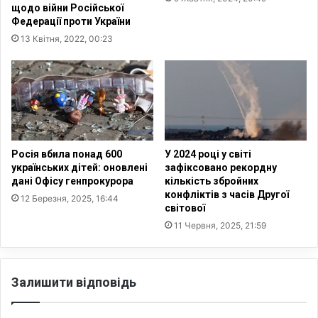
:
з
щодо війни Російської
«
и
Федерації проти України
М
л
13 Квітня, 2022, 00:23
о
а
л
с
о
ь
д
:
ь
д
X
о
X
с
I
л
Росія вбила понад 600
У 2024 році у світі
с
українських дітей: оновлені
зафіксовано рекордну
і
дані Офісу генпрокурора
кількість збройних
т
д
конфліктів з часів Другої
о
ж
12 Березня, 2025, 16:44
світової
л
е
11 Червня, 2025, 21:59
і
н
т
н
т
я
я
Залишити відповідь
:
в
и