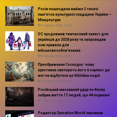
Росія пошкодила майже 2 тисячі
пам’яток культурної спадщини України —
Мінкультури
6 Серпня, 2026, 14:10
ЄС продовжив тимчасовий захист для
українців до 2028 року та запровадив
нові правила для
військовозобов’язаних
6 Серпня, 2026, 13:57
Преображення Господнє: чому
християни святкують його 6 серпня і де
могла відбутися ця біблійна подія
6 Серпня, 2026, 13:42
Російський масований удар по Києву
забрав життя 17 людей, ще 44 поранені
5 Серпня, 2026, 11:16
Редактор Operation World закликав