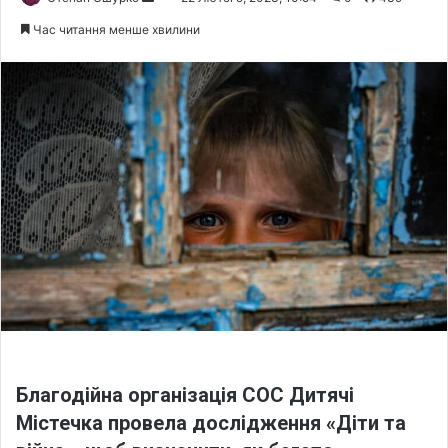
e
Час читання менше хвилини
n
d
a
n
e
m
a
i
l
Благодійна організація СОС Дитячі
Містечка провела дослідження «Діти та