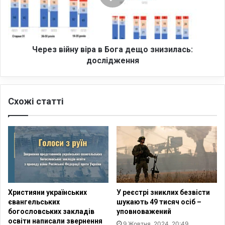
у
в
р
і
с
й
д
н
л
у
Через війну віра в Бога дещо знизилась:
я
в
дослідження
с
і
т
р
а
а
р
Схожі статті
в
ш
Б
о
о
к
г
л
а
а
д
с
е
н
щ
и
о
Християни українських
У реєстрі зниклих безвісти
к
з
євангельських
шукають 49 тисяч осіб –
і
н
богословських закладів
уповноважений
в
и
освіти написали звернення
9 Жовтня, 2024, 20:49