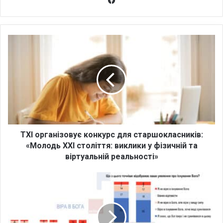
Fa
ce
bo
ok
Т
Х
І
о
р
г
а
н
і
з
ТХІ організовує конкурс для старшокласників:
о
«Молодь XXI століття: виклики у фізичній та
в
віртуальній реальності»
у
є
Ч
к
е
о
р
н
е
к
з