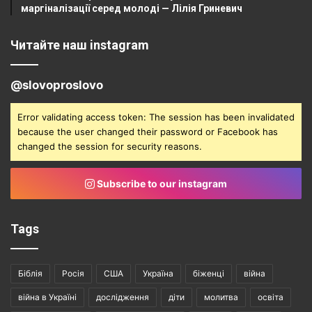
маргіналізації серед молоді — Лілія Гриневич
Читайте наш instagram
@slovoproslovo
Error validating access token: The session has been invalidated
because the user changed their password or Facebook has
changed the session for security reasons.
Subscribe to our instagram
Tags
Біблія
Росія
США
Україна
біженці
війна
війна в Україні
дослідження
діти
молитва
освіта