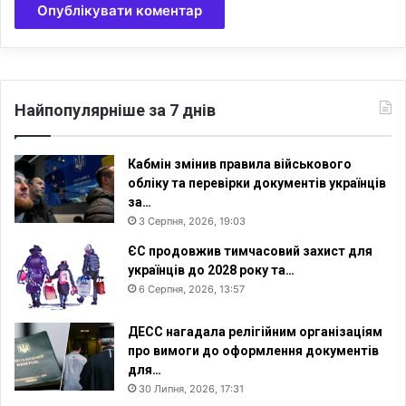
а
л
ь
н
і
й
Найпопулярніше за 7 днів
р
е
а
Кабмін змінив правила військового
л
обліку та перевірки документів українців
ь
за…
н
3 Серпня, 2026, 19:03
о
ЄС продовжив тимчасовий захист для
с
українців до 2028 року та…
т
6 Серпня, 2026, 13:57
і
»
ДЕСС нагадала релігійним організаціям
про вимоги до оформлення документів
для…
30 Липня, 2026, 17:31