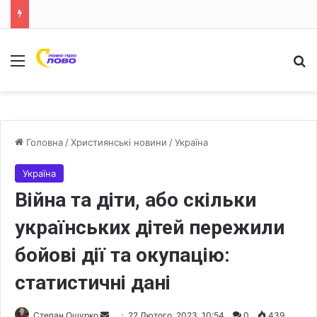
Меню
Ш
Головна
/
Християнські новини
/
Україна
Україна
Війна та діти, або скільки
українських дітей пережили
бойові дії та окупацію:
статистичні дані
Степан Ошурко
S
22 Лютого, 2023, 10:54
0
439