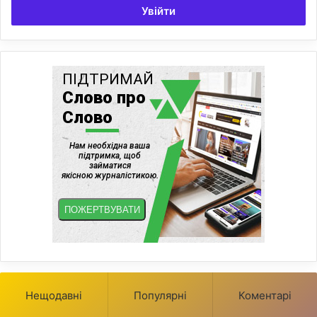
Увійти
Нещодавні
Популярні
Коментарі